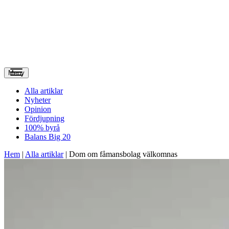
Meny
Alla artiklar
Nyheter
Opinion
Fördjupning
100% byrå
Balans Big 20
Hem
|
Alla artiklar
|
Dom om fåmansbolag välkomnas