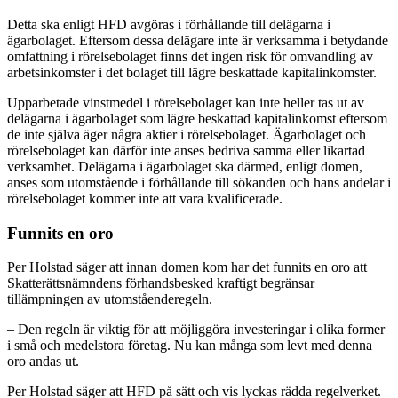
Detta ska enligt HFD avgöras i förhållande till delägarna i
ägarbolaget. Eftersom dessa delägare inte är verksamma i betydande
omfattning i rörelsebolaget finns det ingen risk för omvandling av
arbetsinkomster i det bolaget till lägre beskattade kapitalinkomster.
Upparbetade vinstmedel i rörelsebolaget kan inte heller tas ut av
delägarna i ägarbolaget som lägre beskattad kapitalinkomst eftersom
de inte själva äger några aktier i rörelsebolaget. Ägarbolaget och
rörelsebolaget kan därför inte anses bedriva samma eller likartad
verksamhet. Delägarna i ägarbolaget ska därmed, enligt domen,
anses som utomstående i förhållande till sökanden och hans andelar i
rörelsebolaget kommer inte att vara kvalificerade.
Funnits en oro
Per Holstad säger att innan domen kom har det funnits en oro att
Skatterättsnämndens förhandsbesked kraftigt begränsar
tillämpningen av utomståenderegeln.
– Den regeln är viktig för att möjliggöra investeringar i olika former
i små och medelstora företag. Nu kan många som levt med denna
oro andas ut.
Per Holstad säger att HFD på sätt och vis lyckas rädda regelverket.