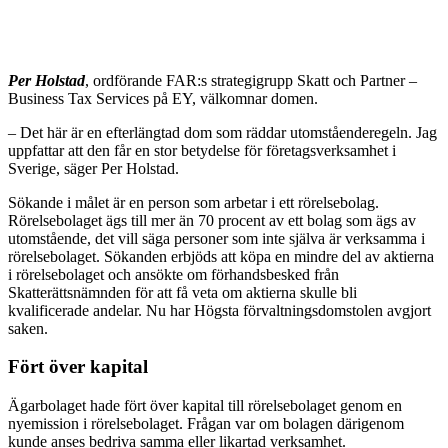
Per Holstad
, ordförande FAR:s strategigrupp Skatt och Partner –
Business Tax Services på EY, välkomnar domen.
– Det här är en efterlängtad dom som räddar utomståenderegeln. Jag
uppfattar att den får en stor betydelse för företagsverksamhet i
Sverige, säger Per Holstad.
Sökande i målet är en person som arbetar i ett rörelsebolag.
Rörelsebolaget ägs till mer än 70 procent av ett bolag som ägs av
utomstående, det vill säga personer som inte själva är verksamma i
rörelsebolaget. Sökanden erbjöds att köpa en mindre del av aktierna
i rörelsebolaget och ansökte om förhandsbesked från
Skatterättsnämnden för att få veta om aktierna skulle bli
kvalificerade andelar. Nu har Högsta förvaltningsdomstolen avgjort
saken.
Fört över kapital
Ägarbolaget hade fört över kapital till rörelsebolaget genom en
nyemission i rörelsebolaget. Frågan var om bolagen därigenom
kunde anses bedriva samma eller likartad verksamhet.