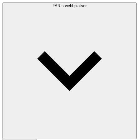
FAR:s webbplatser
Sökfråga
Sök