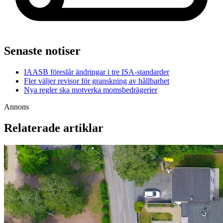
Senaste notiser
IAASB föreslår ändringar i tre ISA-standarder
Fler väljer revisor för granskning av hållbarhet
Nya regler ska motverka momsbedrägerier
Annons
Relaterade artiklar