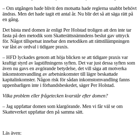
– Om utgången hade blivit den motsatta hade reglerna snabbt behövt
ändras. Men det hade tagit ett antal år. Nu blir det så att säga rätt på
en gång.
Det bästa med domen är enligt Per Holstad troligen att den inte tar
fasta på den metodik som Skatterättsnämndens beslut gav uttryck
för. Något tillspetsat innebar den metodiken att rättstillämpningen
var låst av ordval i tidigare praxis.
– HFD lyckades genom att höja blicken se att tidigare praxis var
kraftigt styrd av lagstiftningens syften. Det var just dessa syften som
även nu gavs en avgörande betydelse, det vill säga att motverka
inkomstomvandling av arbetsinkomster till lägre beskattade
kapitalinkomster. Någon risk för sådan inkomstomvandling fanns
uppenbarligen inte i förhandsbeskedet, säger Per Holstad.
Vilka problem eller frågetecken kvarstår efter domen?
– Jag uppfattar domen som klargörande. Men vi får väl se om
Skatteverket uppfattar den på samma sätt.
Läs även: