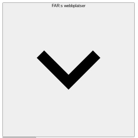
FAR:s webbplatser
Sökfråga
Sök