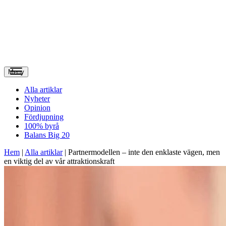
Meny
Alla artiklar
Nyheter
Opinion
Fördjupning
100% byrå
Balans Big 20
Hem
|
Alla artiklar
|
Partnermodellen – inte den enklaste vägen, men
en viktig del av vår attraktionskraft