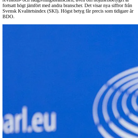
fortsatt högt jämfört med andra branscher. Det visar nya siffror från
Svensk Kvalitetsindex (SKI). Högst betyg får precis som tidigare år
BDO.