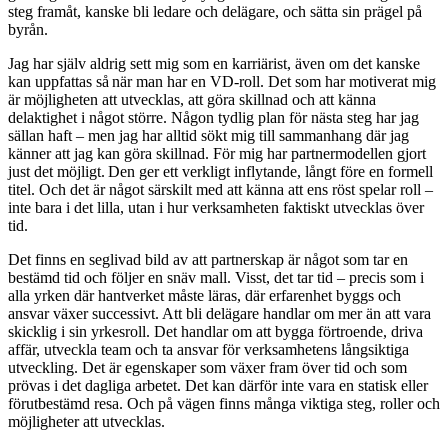
steg framåt, kanske bli ledare och delägare, och sätta sin prägel på
byrån.
Jag har själv aldrig sett mig som en karriärist, även om det kanske
kan uppfattas så när man har en VD-roll. Det som har motiverat mig
är möjligheten att utvecklas, att göra skillnad och att känna
delaktighet i något större. Någon tydlig plan för nästa steg har jag
sällan haft – men jag har alltid sökt mig till sammanhang där jag
känner att jag kan göra skillnad. För mig har partnermodellen gjort
just det möjligt. Den ger ett verkligt inflytande, långt före en formell
titel. Och det är något särskilt med att känna att ens röst spelar roll –
inte bara i det lilla, utan i hur verksamheten faktiskt utvecklas över
tid.
Det finns en seglivad bild av att partnerskap är något som tar en
bestämd tid och följer en snäv mall. Visst, det tar tid – precis som i
alla yrken där hantverket måste läras, där erfarenhet byggs och
ansvar växer successivt. Att bli delägare handlar om mer än att vara
skicklig i sin yrkesroll. Det handlar om att bygga förtroende, driva
affär, utveckla team och ta ansvar för verksamhetens långsiktiga
utveckling. Det är egenskaper som växer fram över tid och som
prövas i det dagliga arbetet. Det kan därför inte vara en statisk eller
förutbestämd resa. Och på vägen finns många viktiga steg, roller och
möjligheter att utvecklas.