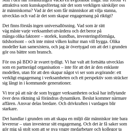
attraktiva som kunskapsföretag när det som verkligen särskiljer oss
är människorna? Vad är det som får människor att vilja stanna,
utvecklas och vad är det som skapar engagemang på riktigt?
Det finns förstås ingen universallösning. Vad som är rätt
väg måste varje verksamhet utvärdera och det beror på
många olika faktorer – storlek, kundbas, investeringsförmåga,
tidshorisont – och inte minst vilken kultur man vill bygga. Olika
modeller kan samexistera, och jag är övertygad om att det i grunden
gör oss bättre som bransch.
För oss på BDO är svaret tydligt. Vi har valt att fortsätta utvecklas
som en partnerägd organisation – inte för att det är den enklaste
modellen, utan för att den skapar något vi ser som avgörande: ett
verkligt engagemang i verksamheten och ett perspektiv som sträcker
sig långt in i kommande generationer.
Vi tror på att när de som bygger verksamheten också har inflytande
över dess riktning så förändras dynamiken. Beslut kommer närmare
affären. Ansvar delas bredare. Och drivkraften i vardagen blir
starkare.
Det handlar i grunden om att skapa en miljö där människor inte bara
levererar – utan investerar sitt engagemang. Och det är få saker som
gör mig så stolt som att se nya yngre medarbetare och kollegor ta