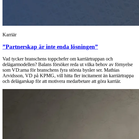
Karriär
”Partnerskap är inte enda lösningen”
Vad tycker branschens toppchefer om karriärtrappan och
delägarmodellen? Balans försöker reda ut vilka behov av förnyelse
som VD:arna för branschens fyra största byråer ser. Mathias
Arvidsson, VD på KPMG, vill hitta fler incitament än karriärtrappa
och delägarskap för att motivera medarbetare att göra karriär.