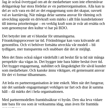
Jag är också övertygad om att de medarbetare som inte eftersträvar
delägarskap har stora fördelar av en partnerorganisation. Alla kan ta
del av och vara en del av det engagemang som det skapar, oavsett
val av karriärväg. När många delar samma ansvar för riktning och
utveckling uppstår en drivkraft som märks i allt från kundrelationer
till interna prioriteringar – en verklig kraft som är svår att ersätta och
som genomsyrar den kultur vi har på BDO.
Det betyder inte att vi blundar för utmaningarna.
Förankringsprocesser tar tid. Förändringar kan vara krävande att
genomföra. Och vi behöver fortsätta utveckla vår modell – bli
tydligare, mer transparenta och snabbare där det är möjligt.
Men det finns också något värdefullt i att beslut får ta tid när många
perspektiv ska vägas in. Det bygger inte bara bättre beslut över tid.
Det bygger engagemang, stabilitet och långsiktighet för såväl kunder
som medarbetare. Och kanske ännu viktigare, ett gemensamt ansvar
för det vi formar tillsammans.
Att leda en partnerorganisation är inte enkelt. Men när det fungerar,
när det samlade engagemanget verkligen tar fart och drar åt samma
håll – då märks det i hela organisationen.
Med partnermodellen framtidssäkrar vi byrån. Den ska leva vidare
inte bara för oss som är verksamma idag, utan även för framtida