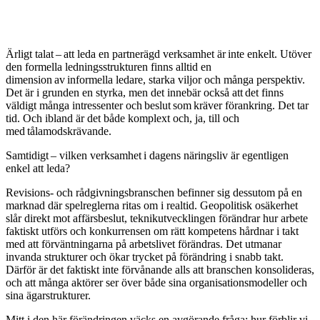
Ä
rligt talat – att leda en partnerägd verksamhet är inte enkelt. Utöver
den formella ledningsstrukturen finns alltid en
dimension av informella ledare, starka viljor och många perspektiv.
Det är i grunden en styrka, men det innebär också att det finns
väldigt många intressenter och beslut som kräver förankring. Det tar
tid. Och ibland är det både komplext och, ja, till och
med tålamodskrävande.
Samtidigt – vilken verksamhet i dagens näringsliv är egentligen
enkel att leda?
Revisions- och rådgivningsbranschen befinner sig dessutom på en
marknad där spelreglerna ritas om i realtid. Geopolitisk osäkerhet
slår direkt mot affärsbeslut, teknikutvecklingen förändrar hur arbete
faktiskt utförs och konkurrensen om rätt kompetens hårdnar i takt
med att förväntningarna på arbetslivet förändras. Det utmanar
invanda strukturer och ökar trycket på förändring i snabb takt.
Därför är det faktiskt inte förvånande alls att branschen konsolideras,
och att många aktörer ser över både sina organisationsmodeller och
sina ägarstrukturer.
Mitt i den här förändringen väcks en avgörande fråga: hur förblir vi