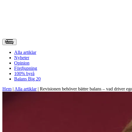
Meny
Alla artiklar
Nyheter
Opinion
Fördjupning
100% byrå
Balans Big 20
Hem
|
Alla artiklar
|
Revisionen behöver bättre balans – vad driver ege