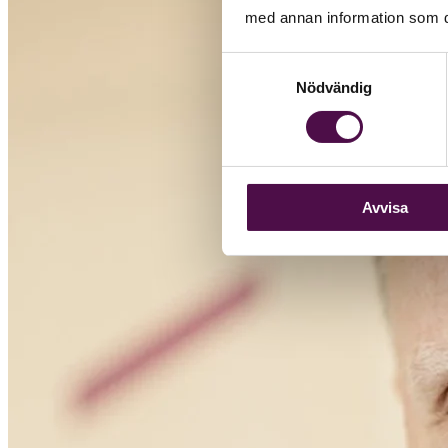
med annan information som du 
Samtyckesval
Nödvändig
Avvisa