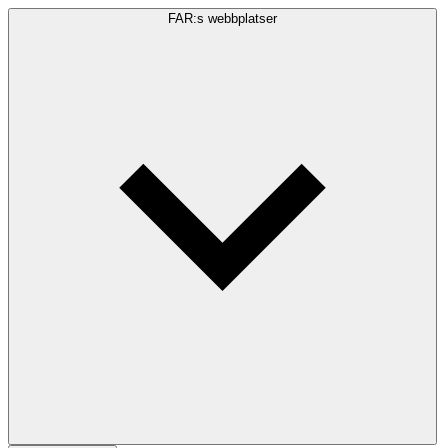
FAR:s webbplatser
Sökfråga
Sök