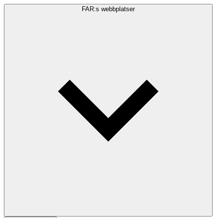
FAR:s webbplatser
Sökfråga
Sök