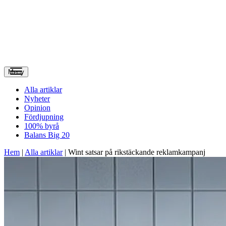
Meny
Alla artiklar
Nyheter
Opinion
Fördjupning
100% byrå
Balans Big 20
Hem
|
Alla artiklar
|
Wint satsar på rikstäckande reklamkampanj