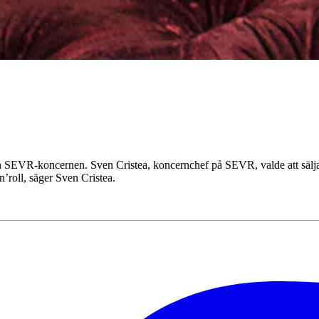
EVR‑koncernen. Sven Cristea, koncernchef på SEVR, valde att sälja ti
n’roll, säger Sven Cristea.