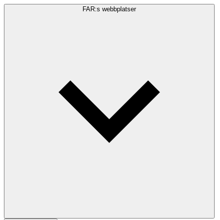
FAR:s webbplatser
Sökfråga
Sök