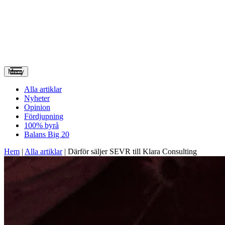
Meny
Alla artiklar
Nyheter
Opinion
Fördjupning
100% byrå
Balans Big 20
Hem
|
Alla artiklar
|
Därför säljer SEVR till Klara Consulting