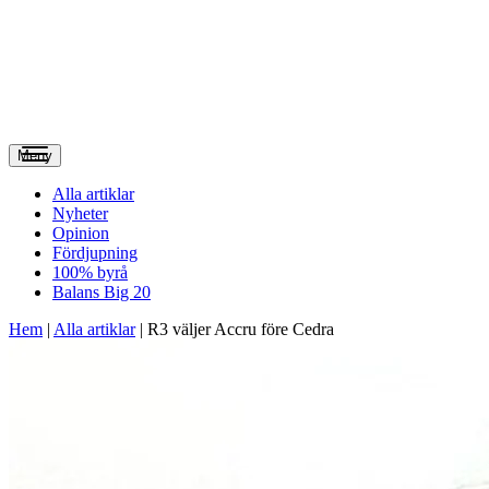
Meny
Alla artiklar
Nyheter
Opinion
Fördjupning
100% byrå
Balans Big 20
Hem
|
Alla artiklar
|
R3 väljer Accru före Cedra