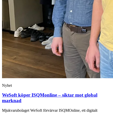
Nyhet
WeSoft köper ISQMonline – siktar mot global
marknad
Mjukvarubolaget WeSoft förvärvar ISQMOnline, ett digitalt