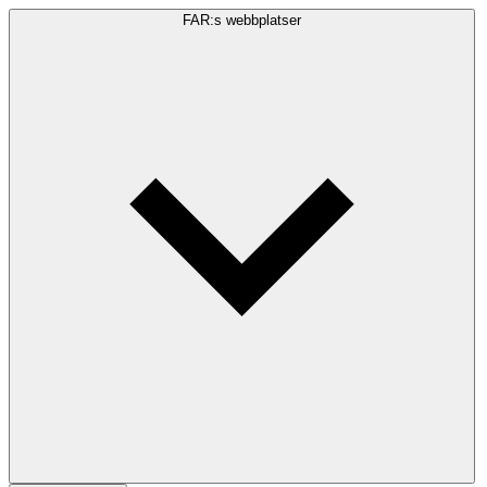
FAR:s webbplatser
Sökfråga
Sök