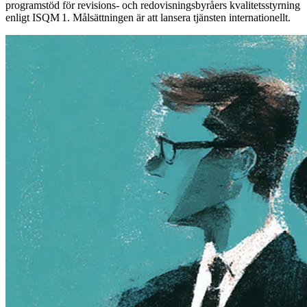
programstöd för revisions- och redovisningsbyråers kvalitetsstyrning
enligt ISQM 1. Målsättningen är att lansera tjänsten internationellt.