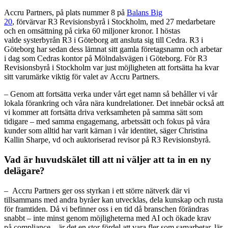
Accru Partners,
på plats nummer 8 på
Balans Big
20
, förvärvar R3 Revisionsbyrå i Stockholm, med 27 medarbetare
och en omsättning på cirka 60 miljoner kronor. I höstas
valde systerbyrån R3 i Göteborg att ansluta sig till Cedra. R3 i
Göteborg har sedan dess lämnat sitt gamla företagsnamn och arbetar
i dag som Cedras kontor på Mölndalsvägen i Göteborg. För R3
Revisionsbyrå i Stockholm var just möjligheten att fortsätta ha kvar
sitt varumärke viktig för valet av Accru Partners.
–
Genom att fortsätta verka under vårt eget namn så behåller vi vår
lokala förankring och våra nära kundrelationer. Det innebär också att
vi kommer att fortsätta driva verksamheten på samma sätt som
tidigare – med samma engagemang, arbetssätt och fokus på våra
kunder som alltid har varit kärnan i vår identitet, säger
Christina
Kallin Sharpe, vd och auktoriserad revisor på R3 Revisionsbyrå.
Vad är huvudskälet till att ni väljer att ta in en ny
delägare?
–
Accru Partners ger oss styrkan i ett större nätverk där vi
tillsammans med andra byråer kan utvecklas, dela kunskap och rusta
för framtiden. Då vi befinner oss i en tid då branschen förändras
snabbt – inte minst genom möjligheterna med AI och ökade krav
på compliance – är det en stor fördel att vara fler som samarbetar, lär