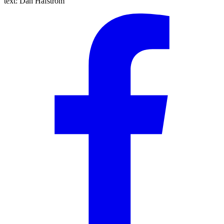
text:
Dan Håfström