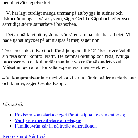
penningtvättsregelverket.
– Vi har lagt otroligt många timmar på att bygga in rutiner och
riskbedömningar i våra system, säger Cecilia Käppi och efterlyser
samtidigt större samarbete i branschen.
– Det är märkligt att byråerna står så ensamma i det här arbetet. Vi
hade tjänat mycket på att hjälpas åt mer, säger hon.
Trots en snabb tillväxt och försäljningen till ECIT beskriver Validi
sin resa som “kontrollerad”. De betonar ordning och reda, tydliga
processer och en kultur där man inte växer för växandets skull.
Målsättningen är att fortsätta expandera, men selektivt.
– Vi kompromissar inte med vilka vi tar in när det gäller medarbetare
och kunder, säger Cecilia Käppi.
Läs också:
Revisorn som startade eget för att slippa investmentbolag
Var fjärde medarbetare är delägare
Familjebyrån går in på tredje generationen
Redovisning
Vår byrå