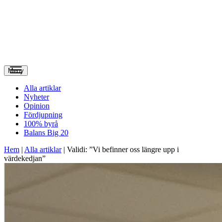
Meny
Alla artiklar
Nyheter
Opinion
Fördjupning
100% byrå
Balans Big 20
Hem
|
Alla artiklar
|
Validi: ”Vi befinner oss längre upp i
värdekedjan”