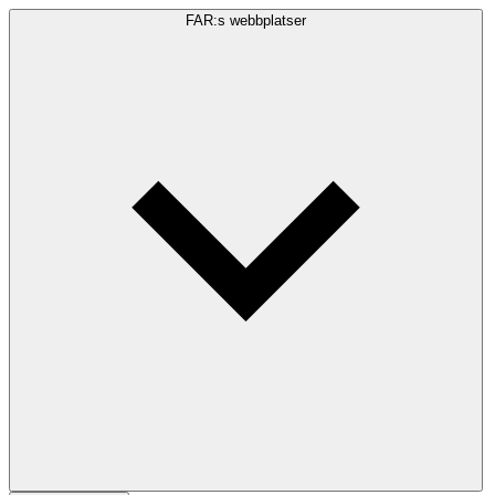
FAR:s webbplatser
Sökfråga
Sök