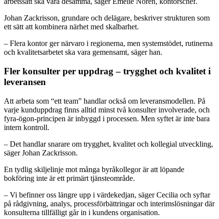
arbetssätt ska vara desamma, säger Emelie Norén, kontorschef.
Johan Zackrisson, grundare och delägare, beskriver strukturen som
ett sätt att kombinera närhet med skalbarhet.
– Flera kontor ger närvaro i regionerna, men systemstödet, rutinerna
och kvalitetsarbetet ska vara gemensamt, säger han.
Fler konsulter per uppdrag – trygghet och kvalitet i
leveransen
Att arbeta som “ett team” handlar också om leveransmodellen. På
varje kunduppdrag finns alltid minst två konsulter involverade, och
fyra-ögon-principen är inbyggd i processen. Men syftet är inte bara
intern kontroll.
– Det handlar snarare om trygghet, kvalitet och kollegial utveckling,
säger Johan Zackrisson.
En tydlig skiljelinje mot många byråkollegor är att löpande
bokföring inte är ett primärt tjänsteområde.
– Vi befinner oss längre upp i värdekedjan, säger Cecilia och syftar
på rådgivning, analys, processförbättringar och interimslösningar där
konsulterna tillfälligt går in i kundens organisation.