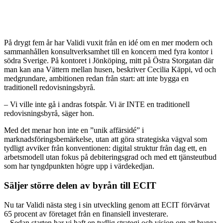
På drygt fem år har Validi vuxit från en idé om en mer modern och
sammanhållen konsultverksamhet till en koncern med fyra kontor i
södra Sverige. På kontoret i Jönköping, mitt på Östra Storgatan där
man kan ana Vättern mellan husen, beskriver Cecilia Käppi, vd och
medgrundare, ambitionen redan från start: att inte bygga en
traditionell redovisningsbyrå.
– Vi ville inte gå i andras fotspår. Vi är INTE en traditionell
redovisningsbyrå, säger hon.
Med det menar hon inte en ”unik affärsidé” i
marknadsföringsbemärkelse, utan att göra strategiska vägval som
tydligt avviker från konventionen: digital struktur från dag ett, en
arbetsmodell utan fokus på debiteringsgrad och med ett tjänsteutbud
som har tyngdpunkten högre upp i värdekedjan.
Säljer större delen av byrån till ECIT
Nu tar Validi nästa steg i sin utveckling genom att ECIT förvärvat
65 procent av företaget från en finansiell investerare.
– Sedan starten har vi haft en tydlig strategi och vision om att bygga