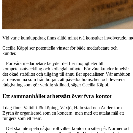
Vid varje kunduppdrag finns alltid minst två konsulter involverade, 
Cecilia Käppi ser potentiella vinster för både medarbetare och
kunder.
– För våra medarbetare betyder det fler möjligheter till
kompetensutveckling och kollegialt utbyte. För våra kunder innebär
det ökad stabilitet och tillgång till ännu fler specialister. Vår ambition
är densamma som från början: att påverka branschen och leverera
rådgivning som gör verklig skillnad, säger Cecilia Käppi.
Ett sammanhållet arbetssätt över fyra kontor
I dag finns Validi i Jönköping, Växjö, Halmstad och Anderstorp.
Byrån är organiserad som en koncern, men med ett uttalat mål att
fungera som ett team.
– Det ska inte spela någon roll vilket kontor du sitter på. Normer och