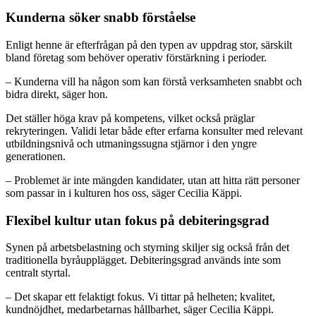
Kunderna söker snabb förståelse
Enligt henne är efterfrågan på den typen av uppdrag stor, särskilt
bland företag som behöver operativ förstärkning i perioder.
– Kunderna vill ha någon som kan förstå verksamheten snabbt och
bidra direkt, säger hon.
Det ställer höga krav på kompetens, vilket också präglar
rekryteringen. Validi letar både efter erfarna konsulter med relevant
utbildningsnivå och utmaningssugna stjärnor i den yngre
generationen.
– Problemet är inte mängden kandidater, utan att hitta rätt personer
som passar in i kulturen hos oss, säger Cecilia Käppi.
Flexibel kultur utan fokus på debiteringsgrad
Synen på arbetsbelastning och styrning skiljer sig också från det
traditionella byråupplägget. Debiteringsgrad används inte som
centralt styrtal.
– Det skapar ett felaktigt fokus. Vi tittar på helheten; kvalitet,
kundnöjdhet, medarbetarnas hållbarhet, säger Cecilia Käppi.