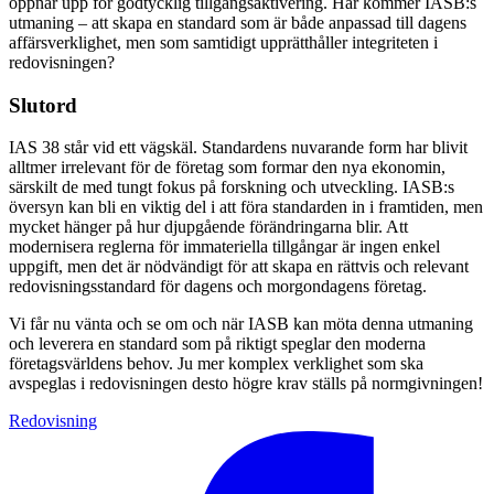
öppnar upp för godtycklig tillgångsaktivering. Här kommer IASB:s
utmaning – att skapa en standard som är både anpassad till dagens
affärsverklighet, men som samtidigt upprätthåller integriteten i
redovisningen?
Slutord
IAS 38 står vid ett vägskäl. Standardens nuvarande form har blivit
alltmer irrelevant för de företag som formar den nya ekonomin,
särskilt de med tungt fokus på forskning och utveckling. IASB:s
översyn kan bli en viktig del i att föra standarden in i framtiden, men
mycket hänger på hur djupgående förändringarna blir. Att
modernisera reglerna för immateriella tillgångar är ingen enkel
uppgift, men det är nödvändigt för att skapa en rättvis och relevant
redovisningsstandard för dagens och morgondagens företag.
Vi får nu vänta och se om och när IASB kan möta denna utmaning
och leverera en standard som på riktigt speglar den moderna
företagsvärldens behov. Ju mer komplex verklighet som ska
avspeglas i redovisningen desto högre krav ställs på normgivningen!
Redovisning