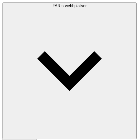
FAR:s webbplatser
Sökfråga
Sök