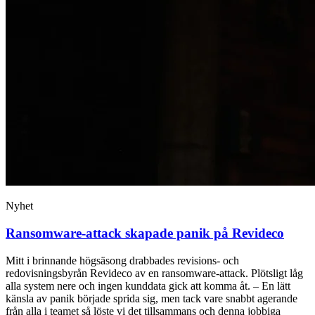
Nyhet
Ransomware-attack skapade panik på Revideco
Mitt i brinnande högsäsong drabbades revisions- och
redovisningsbyrån Revideco av en ransomware-attack. Plötsligt låg
alla system nere och ingen kunddata gick att komma åt. – En lätt
känsla av panik började sprida sig, men tack vare snabbt agerande
från alla i teamet så löste vi det tillsammans och denna jobbiga