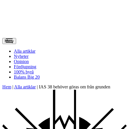
Meny
Alla artiklar
Nyheter
Opinion
Fördjupning
100% byrå
Balans Big 20
Hem
|
Alla artiklar
|
IAS 38 behöver göras om från grunden