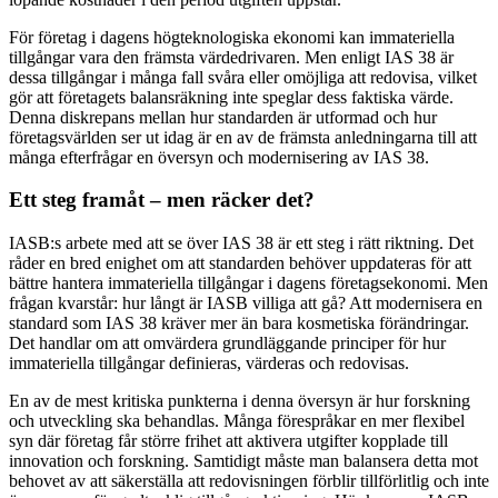
För företag i dagens högteknologiska ekonomi kan immateriella
tillgångar vara den främsta värdedrivaren. Men enligt IAS 38 är
dessa tillgångar i många fall svåra eller omöjliga att redovisa, vilket
gör att företagets balansräkning inte speglar dess faktiska värde.
Denna diskrepans mellan hur standarden är utformad och hur
företagsvärlden ser ut idag är en av de främsta anledningarna till att
många efterfrågar en översyn och modernisering av IAS 38.
Ett steg framåt – men räcker det?
IASB:s arbete med att se över IAS 38 är ett steg i rätt riktning. Det
råder en bred enighet om att standarden behöver uppdateras för att
bättre hantera immateriella tillgångar i dagens företagsekonomi. Men
frågan kvarstår: hur långt är IASB villiga att gå? Att modernisera en
standard som IAS 38 kräver mer än bara kosmetiska förändringar.
Det handlar om att omvärdera grundläggande principer för hur
immateriella tillgångar definieras, värderas och redovisas.
En av de mest kritiska punkterna i denna översyn är hur forskning
och utveckling ska behandlas. Många förespråkar en mer flexibel
syn där företag får större frihet att aktivera utgifter kopplade till
innovation och forskning. Samtidigt måste man balansera detta mot
behovet av att säkerställa att redovisningen förblir tillförlitlig och inte