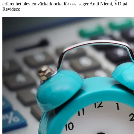
erfarenhet blev en väckarklocka för oss, säger Antti Niemi, VD på
Revideco.