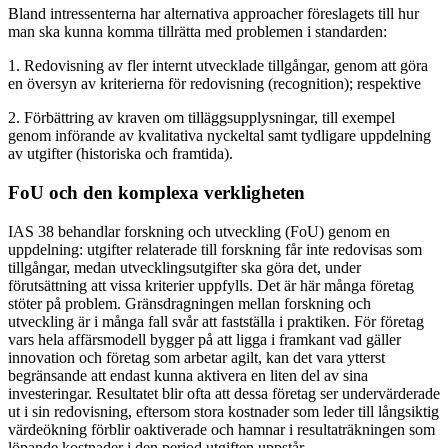
Bland intressenterna har alternativa approacher föreslagets till hur
man ska kunna komma tillrätta med problemen i standarden:
1. Redovisning av fler internt utvecklade tillgångar, genom att göra
en översyn av kriterierna för redovisning (recognition); respektive
2. Förbättring av kraven om tilläggsupplysningar, till exempel
genom införande av kvalitativa nyckeltal samt tydligare uppdelning
av utgifter (historiska och framtida).
FoU och den komplexa verkligheten
IAS 38 behandlar forskning och utveckling (FoU) genom en
uppdelning: utgifter relaterade till forskning får inte redovisas som
tillgångar, medan utvecklingsutgifter ska göra det, under
förutsättning att vissa kriterier uppfylls. Det är här många företag
stöter på problem. Gränsdragningen mellan forskning och
utveckling är i många fall svår att fastställa i praktiken. För företag
vars hela affärsmodell bygger på att ligga i framkant vad gäller
innovation och företag som arbetar agilt, kan det vara ytterst
begränsande att endast kunna aktivera en liten del av sina
investeringar. Resultatet blir ofta att dessa företag ser undervärderade
ut i sin redovisning, eftersom stora kostnader som leder till långsiktig
värdeökning förblir oaktiverade och hamnar i resultaträkningen som
löpande kostnader i den period utgiften uppstår.