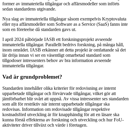
former av immateriella tillgångar och affärsmodeller som införts
sedan standardens utgivande.
Nya slag av immateriella tillgångar såsom exempelvis Kryptovaluta
eller nya affärsmodeller som Software as a Service (SaaS) fanns inte
som en företeelse då standarden gavs ut.
I april 2024 påbörjade IASB ett forskningsprojekt avseende
immateriella tillgångar. Parallellt bedrivs forskning, på många håll,
inom området. IASB erkänner att detta projekt är omfattande så det
lär dröja innan vi ser en väsentligt omarbetad standard som
tillgodoser intressenters behov av bra information avseende
immateriella tillgångar.
Vad är grundproblemet?
Standarden innehåller olika kriterier för redovisning av internt
upparbetade tillgångar och förvärvade tillgångar, vilket gör att
jämförbarhet blir svårt att uppnå. Av vissa intressenter ses standarden
som allt för restriktiv när internt upparbetade tillgångar ska
redovisas. Information om redovisade tillgångar respektive
kostnadsförd utveckling är för knapphändig för att en läsare ska
kunna förstå effekterna av forskning och utveckling och hur FoU-
aktiviteter driver tillväxt och värde i företagen.