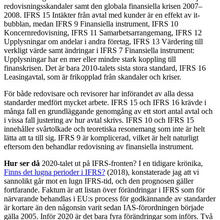
redovisningsskandaler samt den globala finansiella krisen 2007–
2008. IFRS 15 Intäkter från avtal med kunder är en effekt av it-
bubb­lan, medan IFRS 9 Finansiella instrument, IFRS 10
Koncernredovisning, IFRS 11 Samarbetsarrangemang, IFRS 12
Upplysningar om andelar i andra företag, IFRS 13 Värdering till
verkligt värde samt ändringar i IFRS 7 Finansiella instrument:
Upplysningar har en mer eller mindre stark koppling till
finanskrisen. Det är bara 2010-talets sista stora standard, IFRS 16
Lea­singavtal, som är frikopplad från skandaler och kriser.
För både redovisare och revisorer har införandet av alla dessa
standarder medfört mycket arbete. IFRS 15 och IFRS 16 krävde i
många fall en grundläggande ge­nomgång av ett stort antal avtal och
i vissa fall juste­ring av hur avtal skrivs. IFRS 10 och IFRS 15
innehåller svårtolkade och teoretiska resonemang som inte är helt
lätta att ta till sig. IFRS 9 är komplicerad, vilket är helt naturligt
eftersom den behandlar redovisning av finansiella instrument.
Hur ser då
2020-talet ut på IFRS-fronten? I en tidigare krönika,
Finns det lugna perioder i IFRS?
(2018), konstaterade jag att vi
sannolikt går mot en lugn IFRS-tid, och den prognosen gäller
fortfarande. Faktum är att listan över förändringar i IFRS som för
närvarande behandlas i EU:s pro­cess för godkännande av standarder
är kortare än den någonsin varit sedan IAS-förordningen började
gälla 2005. Inför 2020 är det bara fyra förändringar som in­förs. Två