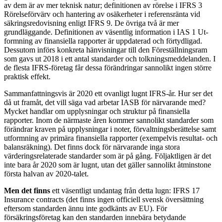
av dem är av mer teknisk natur; definitionen av rörelse i IFRS 3
Rörelseförvärv och hantering av osäkerheter i referensränta vid
säkringsredovisning enligt IFRS 9. De övriga två är mer
grundläggande. Definitionen av väsentlig information i IAS 1 Ut­
formning av finansiella rapporter är uppdaterad och förtydligad.
Dessutom införs konkreta hänvisningar till den Föreställningsram
som gavs ut 2018 i ett antal standarder och tolkningsmeddelanden. I
de flesta IFRS-företag får dessa förändringar sannolikt ingen större
praktisk effekt.
Sammanfattningsvis är 2020 ett ovanligt lugnt IFRS-år. Hur ser det
då ut framåt, det vill säga vad arbetar IASB för närvarande med?
Mycket handlar om upplysningar och struktur på finansiella
rapporter. Inom de närmaste åren kommer sannolikt standarder som
förändrar kraven på upplysningar i noter, förvaltningsberättelse samt
utformning av primära finansiella rapporter (exempelvis resultat- och
balansräkning). Det finns dock för närvarande inga stora
värderingsrelaterade standarder som är på gång. Följaktligen är det
inte bara år 2020 som är lugnt, utan det gäller sannolikt åtminstone
första halvan av 2020-talet.
Men det finns
ett väsentligt undantag från detta lugn: IFRS 17
Insurance contracts (det finns ingen offi­ciell svensk översättning
eftersom standarden ännu inte godkänts av EU). För
försäkringsföretag kan den standarden innebära betydande