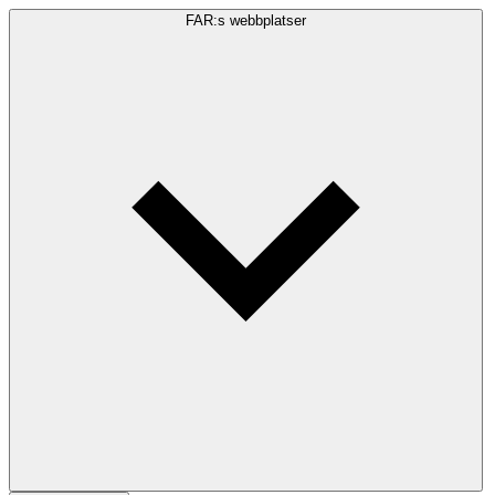
FAR:s webbplatser
Sökfråga
Sök