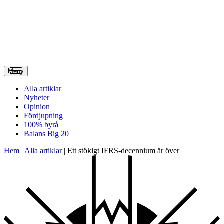
Meny
Alla artiklar
Nyheter
Opinion
Fördjupning
100% byrå
Balans Big 20
Hem
|
Alla artiklar
|
Ett stökigt IFRS-decennium är över