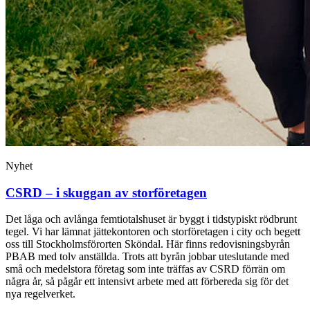
Nyhet
CSRD – i skuggan av storföretagen
Det låga och avlånga femtiotals­huset är byggt i tidstypiskt rödbrunt
tegel. Vi har lämnat jättekontoren och storföretagen i city och begett
oss till Stockholmsförorten Sköndal. Här finns redovisningsbyrån
PBAB med tolv anställda. Trots att byrån jobbar uteslutande med
små och medelstora företag som inte träffas av CSRD förrän om
några år, så pågår ett intensivt arbete med att förbereda sig för det
nya regelverket.