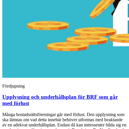
Fördjupning
Upplysning och underhållsplan för BRF som går
med förlust
Många bostadsrättsföreningar går med förlust. Den upplysning som
ska lämnas om vad detta innebär behöver utformas med beaktande
av en adekvat underhållsplan. Endast då kan intressenter bilda sig en