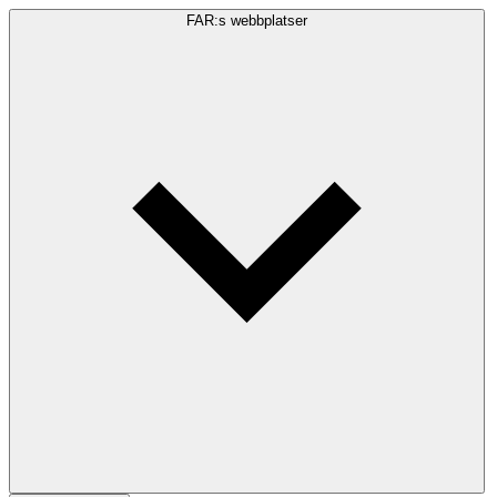
FAR:s webbplatser
Sökfråga
Sök