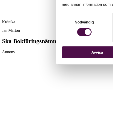
med annan information som du 
Samtyckesval
Krönika
Nödvändig
Jan Marton
Ska Bokförings­nämnden följa lagen?
Annons
Avvisa