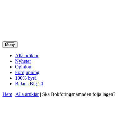
Meny
Alla artiklar
Nyheter
Opinion
Fördjupning
100% byrå
Balans Big 20
Hem
|
Alla artiklar
|
Ska Bokförings­nämnden följa lagen?