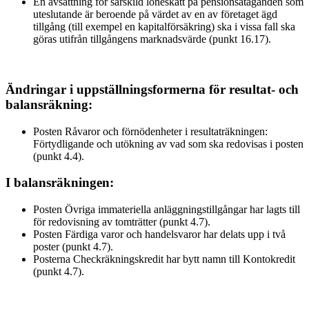
En avsättning för särskild löneskatt på pensionsåtaganden som
uteslutande är beroende på värdet av en av företaget ägd
tillgång (till exempel en kapitalförsäkring) ska i vissa fall ska
göras utifrån tillgångens marknadsvärde (punkt 16.17).
Ändringar i uppställningsformerna för resultat- och
balansräkning:
Posten Råvaror och förnödenheter i resultaträkningen:
Förtydligande och utökning av vad som ska redovisas i posten
(punkt 4.4).
I balansräkningen:
Posten Övriga immateriella anläggningstillgångar har lagts till
för redovisning av tomträtter (punkt 4.7).
Posten Färdiga varor och handelsvaror har delats upp i två
poster (punkt 4.7).
Posterna Checkräkningskredit har bytt namn till Kontokredit
(punkt 4.7).