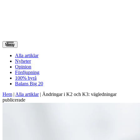
Meny
Alla artiklar
Nyheter
Opinion
Fördjupning
100% byrå
Balans Big 20
Hem
|
Alla artiklar
|
Ändringar i K2 och K3: vägledningar
publicerade