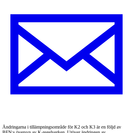
Ändringarna i tillämpningsområde för K2 och K3 är en följd av
BFN:s översyn av K-regelverken. Utöver ändringen av