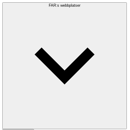
FAR:s webbplatser
Sökfråga
Sök