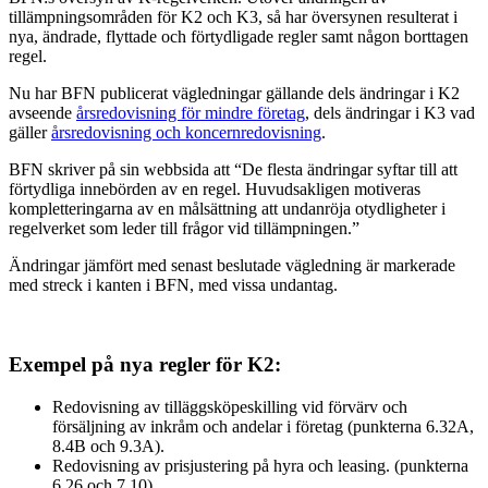
tillämpningsområden för K2 och K3, så har översynen resulterat i
nya, ändrade, flyttade och förtydligade regler samt någon borttagen
regel.
Nu har BFN publicerat vägledningar gällande dels ändringar i K2
avseende
årsredovisning för mindre företag
, dels ändringar i K3 vad
gäller
årsredovisning och koncernredovisning
.
BFN skriver på sin webbsida att “De flesta ändringar syftar till att
förtydliga innebörden av en regel. Huvudsakligen motiveras
kompletteringarna av en målsättning att undanröja otydligheter i
regelverket som leder till frågor vid tillämpningen.”
Ändringar jämfört med senast beslutade vägledning är markerade
med streck i kanten i BFN, med vissa undantag.
Exempel på nya regler för K2:
Redovisning av tilläggsköpeskilling vid förvärv och
försäljning av inkråm och andelar i företag (punkterna 6.32A,
8.4B och 9.3A).
Redovisning av prisjustering på hyra och leasing. (punkterna
6.26 och 7.10).