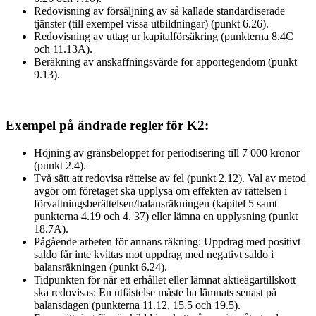
Redovisning av försäljning av så kallade standardiserade
tjänster (till exempel vissa utbildningar) (punkt 6.26).
Redovisning av uttag ur kapitalförsäkring (punkterna 8.4C
och 11.13A).
Beräkning av anskaffningsvärde för apportegendom (punkt
9.13).
Exempel på ändrade regler för K2:
Höjning av gränsbeloppet för periodisering till 7 000 kronor
(punkt 2.4).
Två sätt att redovisa rättelse av fel (punkt 2.12). Val av metod
avgör om företaget ska upplysa om effekten av rättelsen i
förvaltningsberättelsen/balansräkningen (kapitel 5 samt
punkterna 4.19 och 4. 37) eller lämna en upplysning (punkt
18.7A).
Pågående arbeten för annans räkning: Uppdrag med positivt
saldo får inte kvittas mot uppdrag med negativt saldo i
balansräkningen (punkt 6.24).
Tidpunkten för när ett erhållet eller lämnat aktieägartillskott
ska redovisas: En utfästelse måste ha lämnats senast på
balansdagen (punkterna 11.12, 15.5 och 19.5).