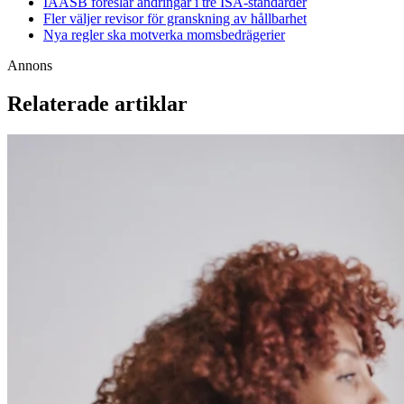
IAASB föreslår ändringar i tre ISA-standarder
Fler väljer revisor för granskning av hållbarhet
Nya regler ska motverka momsbedrägerier
Annons
Relaterade artiklar