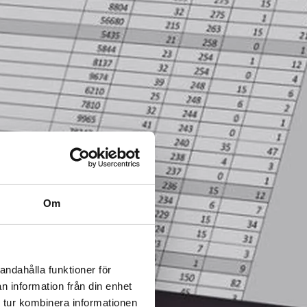
Om
andahålla funktioner för
n information från din enhet
 tur kombinera informationen