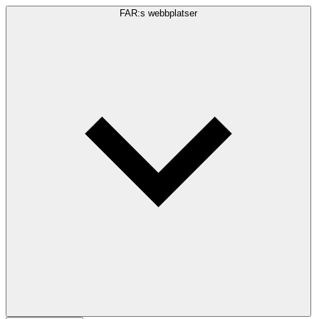
FAR:s webbplatser
Sökfråga
Sök