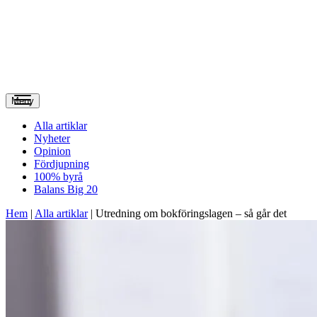
Meny
Alla artiklar
Nyheter
Opinion
Fördjupning
100% byrå
Balans Big 20
Hem
|
Alla artiklar
|
Utredning om bokföringslagen – så går det