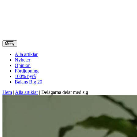
Meny
Alla artiklar
Nyheter
Opinion
Fördjupning
100% byrå
Balans Big 20
Hem
|
Alla artiklar
|
Delägarna delar med sig