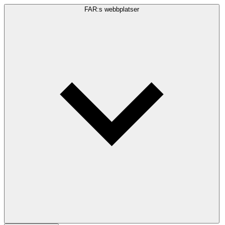
FAR:s webbplatser
Sökfråga
Sök