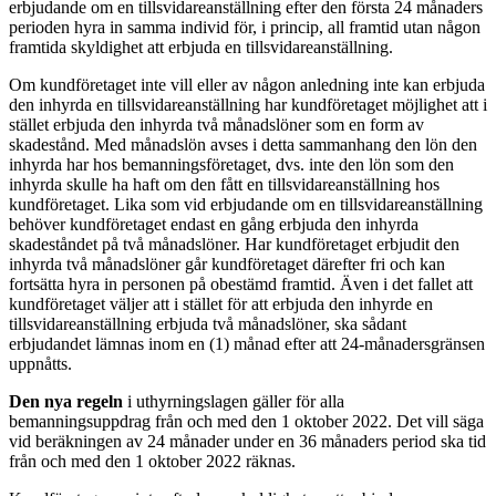
erbjudande om en tillsvidareanställning efter den första 24 månaders
perioden hyra in samma individ för, i princip, all framtid utan någon
framtida skyldighet att erbjuda en tillsvidareanställning.
Om kundföretaget inte vill eller av någon anledning inte kan erbjuda
den inhyrda en tillsvidareanställning har kundföretaget möjlighet att i
stället erbjuda den inhyrda två månadslöner som en form av
skadestånd. Med månadslön avses i detta sammanhang den lön den
inhyrda har hos bemanningsföretaget, dvs. inte den lön som den
inhyrda skulle ha haft om den fått en tillsvidareanställning hos
kundföretaget. Lika som vid erbjudande om en tillsvidareanställning
behöver kundföretaget endast en gång erbjuda den inhyrda
skadeståndet på två månadslöner. Har kundföretaget erbjudit den
inhyrda två månadslöner går kundföretaget därefter fri och kan
fortsätta hyra in personen på obestämd framtid. Även i det fallet att
kundföretaget väljer att i stället för att erbjuda den inhyrde en
tillsvidareanställning erbjuda två månadslöner, ska sådant
erbjudandet lämnas inom en (1) månad efter att 24-månadersgränsen
uppnåtts.
Den nya regeln
i uthyrningslagen gäller för alla
bemanningsuppdrag från och med den 1 oktober 2022. Det vill säga
vid beräkningen av 24 månader under en 36 månaders period ska tid
från och med den 1 oktober 2022 räknas.