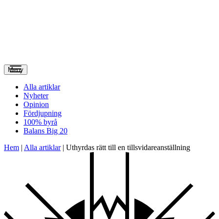
Meny
Alla artiklar
Nyheter
Opinion
Fördjupning
100% byrå
Balans Big 20
Hem
|
Alla artiklar
|
Uthyrdas rätt till en tillsvidare­anställning