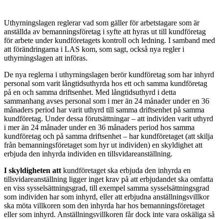
U
thyrningslagen reglerar vad som gäller för arbetstagare som är
anställda av bemanningsföretag i syfte att hyras ut till kundföretag
för arbete under kundföretagets kontroll och ledning. I samband med
att förändringarna i LAS kom, som sagt, också nya regler i
uthyrningslagen att införas.
De nya reglerna i uthyrningslagen berör kundföretag som har inhyrd
personal som varit långtidsuthyrda hos ett och samma kundföretag
på en och samma driftsenhet. Med långtidsuthyrd i detta
sammanhang avses personal som i mer än 24 månader under en 36
månaders period har varit uthyrd till samma driftsenhet på samma
kundföretag. Under dessa förutsättningar – att individen varit uthyrd
i mer än 24 månader under en 36 månaders period hos samma
kundföretag och på samma driftsenhet – har kundföretaget (att skilja
från bemanningsföretaget som hyr ut individen) en skyldighet att
erbjuda den inhyrda individen en tillsvidareanställning.
I skyldigheten att
kundföretaget ska erbjuda den inhyrda en
tillsvidareanställning ligger inget krav på att erbjudandet ska omfatta
en viss sysselsättningsgrad, till exempel samma sysselsättningsgrad
som individen har som inhyrd, eller att erbjudna anställningsvillkor
ska möta villkoren som den inhyrda har hos bemanningsföretaget
eller som inhyrd. Anställningsvillkoren får dock inte vara oskäliga så