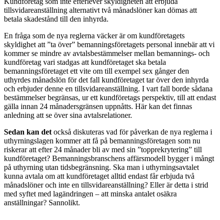
Kundföretag som inte efterlever skyldigheten att erbjuda
tillsvidareanställning alternativt två månadslöner kan dömas att
betala skadestånd till den inhyrda.
En fråga som de nya reglerna väcker är om kundföretagets
skyldighet att ”ta över” bemanningsföretagets personal innebär att vi
kommer se mindre av avtalsbestämmelser mellan bemannings- och
kundföretag vari stadgas att kundföretaget ska betala
bemanningsföretaget ett vite om till exempel sex gånger den
uthyrdes månadslön för det fall kundföretaget tar över den inhyrda
och erbjuder denne en tillsvidareanställning. I vart fall borde sådana
bestämmelser begränsas, ur ett kundföretags perspektiv, till att endast
gälla innan 24 månadersgränsen uppnåtts. Här kan det finnas
anledning att se över sina avtalsrelationer.
Sedan kan det
också diskuteras vad för påverkan de nya reglerna i
uthyrningslagen kommer att få på bemanningsföretagen som nu
riskerar att efter 24 månader bli av med sin ”topprekrytering” till
kundföretaget? Bemanningsbranschens affärsmodell bygger i mångt
på uthyrning utan tidsbegränsning. Ska man i uthyrningsavtalet
kunna avtala om att kundföretaget alltid endast får erbjuda två
månadslöner och inte en tillsvidareanställning? Eller är detta i strid
med syftet med lagändringen – att minska antalet osäkra
anställningar? Sannolikt.