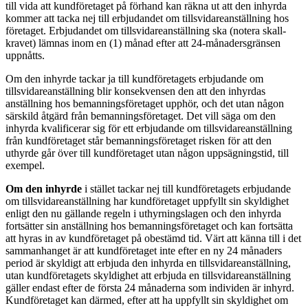
till vida att kundföretaget på förhand kan räkna ut att den inhyrda
kommer att tacka nej till erbjudandet om tillsvidareanställning hos
företaget. Erbjudandet om tillsvidareanställning ska (notera skall-
kravet) lämnas inom en (1) månad efter att 24-månadersgränsen
uppnåtts.
Om den inhyrde tackar ja till kundföretagets erbjudande om
tillsvidareanställning blir konsekvensen den att den inhyrdas
anställning hos bemanningsföretaget upphör, och det utan någon
särskild åtgärd från bemanningsföretaget. Det vill säga om den
inhyrda kvalificerar sig för ett erbjudande om tillsvidareanställning
från kundföretaget står bemanningsföretaget risken för att den
uthyrde går över till kundföretaget utan någon uppsägningstid, till
exempel.
Om den inhyrde
i stället tackar nej till kundföretagets erbjudande
om tillsvidareanställning har kundföretaget uppfyllt sin skyldighet
enligt den nu gällande regeln i uthyrningslagen och den inhyrda
fortsätter sin anställning hos bemanningsföretaget och kan fortsätta
att hyras in av kundföretaget på obestämd tid. Värt att känna till i det
sammanhanget är att kundföretaget inte efter en ny 24 månaders
period är skyldigt att erbjuda den inhyrda en tillsvidareanställning,
utan kundföretagets skyldighet att erbjuda en tillsvidareanställning
gäller endast efter de första 24 månaderna som individen är inhyrd.
Kundföretaget kan därmed, efter att ha uppfyllt sin skyldighet om