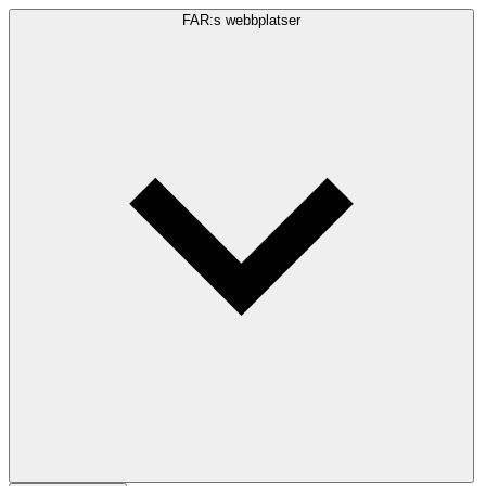
FAR:s webbplatser
Sökfråga
Sök