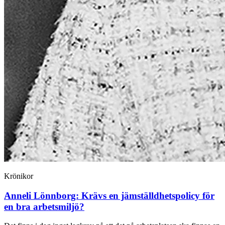
Krönikor
Anneli Lönnborg:
Krävs en jämställdhets­policy för
en bra arbetsmiljö?