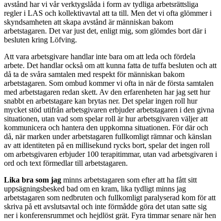
avstånd har vi vår verktygslåda i form av tydliga arbetsrättsliga
regler i LAS och kollektivavtal att ta till. Men det vi ofta glömmer i
skyndsamheten att skapa avstånd är människan bakom
arbetstagaren. Det var just det, enligt mig, som glömdes bort där i
besluten kring Löfving.
Att vara arbetsgivare handlar inte bara om att leda och fördela
arbete. Det handlar också om att kunna fatta de tuffa besluten och att
då ta de svåra samtalen med respekt för människan bakom
arbetstagaren. Som ombud kommer vi ofta in när de första samtalen
med arbetstagaren redan skett. Av den erfarenheten har jag sett hur
snabbt en arbetstagare kan brytas ner. Det spelar ingen roll hur
mycket stöd utifrån arbetsgivaren erbjuder arbetstagaren i den givna
situationen, utan vad som spelar roll är hur arbetsgivaren väljer att
kommunicera och hantera den uppkomna situationen. För där och
då, när marken under arbetstagaren fullkomligt rämnar och känslan
av att identiteten på en millisekund rycks bort, spelar det ingen roll
om arbetsgivaren erbjuder 100 terapitimmar, utan vad arbetsgivaren i
ord och text förmedlar till arbetstagaren.
Lika bra som jag
minns arbetstagaren som efter att ha fått sitt
uppsägningsbesked bad om en kram, lika tydligt minns jag
arbetstagaren som nedbruten och fullkomligt paralyserad kom för att
skriva på ett avslutsavtal och inte förmådde göra det utan satte sig
ner i konferensrummet och hejdlöst grät. Fyra timmar senare när hen