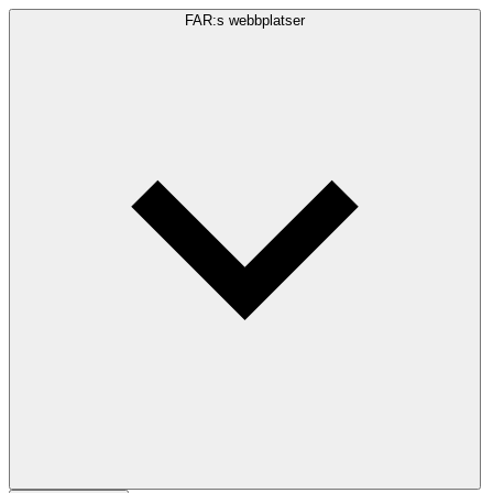
FAR:s webbplatser
Sökfråga
Sök