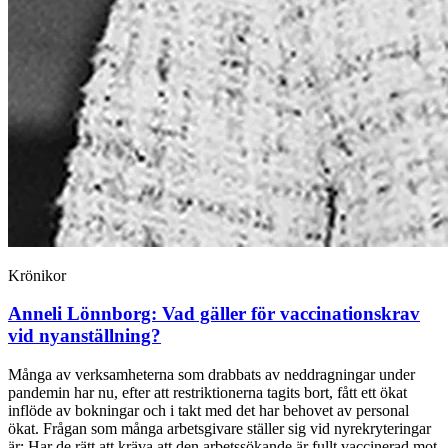
Krönikor
Anneli Lönnborg:
Vad gäller för vaccinations­krav
vid nyanställning?
Många av verksamheterna som drabbats av neddragningar under
pandemin har nu, efter att restriktionerna tagits bort, fått ett ökat
inflöde av bokningar och i takt med det har behovet av personal
ökat. Frågan som många arbetsgivare ställer sig vid nyrekryteringar
är: Har de rätt att kräva att den arbetssökande är fullt vaccinerad mot