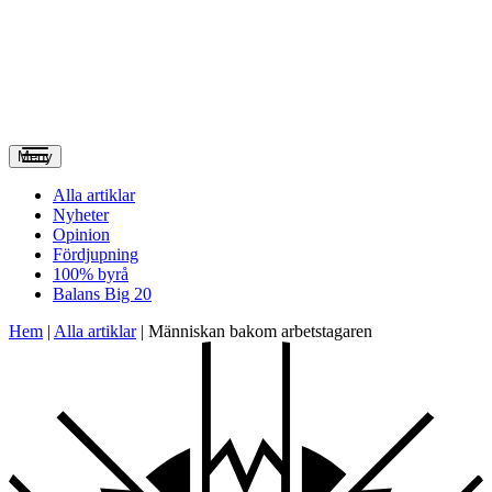
Meny
Alla artiklar
Nyheter
Opinion
Fördjupning
100% byrå
Balans Big 20
Hem
|
Alla artiklar
|
Människan bakom arbetstagaren