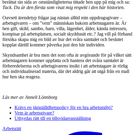
berättat sin sida av omständigheterna tittade hen upp på mig och sa:
Tack. Du är den första som visat mig respekt i den här historien.
Oavsett ärendetyp frågar jag nästan alltid min uppdragsgivare –
arbetsgivaren – om ”vem” människan bakom arbetstagaren är. Är
hen gift, skild, sambo, barn, villa, lägenhet, ålder, kända intressen,
kompisar på arbetsplatsen, socialt skyddsnät etc.? Jag vill på förhand
försöka skapa mig en bild av hur det svåra samtalet och beslutet
kopplat därtill kommer påverka just den här individen.
Skyndsamhet är bra men det som ofta är avgörande för på vilket sätt
arbetstagaren kommer uppfatta och hantera det svåra samtalet är
förberedelserna och arbetsgivarens insikt i att arbetstagare är rörlig
och individualiserad materia, där det aldrig går att utgå från en mall
hur hen ska reagera.
Läs mer av Anneli Lönnborg
Krävs en jämställdhets­policy för en bra arbetsmiljö?
Vem är arbetsgivare?
Uthyrdas rätt till en tillsvidare­anställning
Arbetsrätt