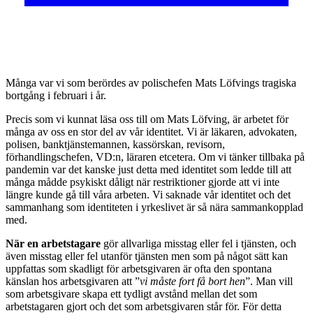
M
ånga var vi som berördes av polischefen Mats Löfvings tragiska
bortgång i februari i år.
Precis som vi kunnat läsa oss till om Mats Löfving, är arbetet för
många av oss en stor del av vår identitet. Vi är läkaren, advokaten,
polisen, banktjänstemannen, kassörskan, revisorn,
förhandlingschefen, VD:n, läraren etcetera. Om vi tänker tillbaka på
pandemin var det kanske just detta med identitet som ledde till att
många mådde psykiskt dåligt när restriktioner gjorde att vi inte
längre kunde gå till våra arbeten. Vi saknade vår identitet och det
sammanhang som identiteten i yrkeslivet är så nära sammankopplad
med.
När en arbetstagare
gör allvarliga misstag eller fel i tjänsten, och
även misstag eller fel utanför tjänsten men som på något sätt kan
uppfattas som skadligt för arbetsgivaren är ofta den spontana
känslan hos arbetsgivaren att ”
vi måste fort få bort hen
”. Man vill
som arbetsgivare skapa ett tydligt avstånd mellan det som
arbetstagaren gjort och det som arbetsgivaren står för. För detta