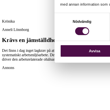
med annan information som du 
Samtyckesval
Krönika
Nödvändig
Anneli Lönnborg
Krävs en jämställdhets­policy för en bra a
Det finns i dag inget lagkrav på att det på arbetsplatsen ska finnas en j
Avvisa
systematiskt arbetsmiljöarbete. Den slutsats Arbetsmiljöverket kom fra
driver den arbetsrelaterade ohälsan.
Annons