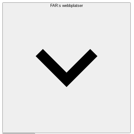
FAR:s webbplatser
Sökfråga
Sök