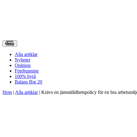
Meny
Alla artiklar
Nyheter
Opinion
Fördjupning
100% byrå
Balans Big 20
Hem
|
Alla artiklar
|
Krävs en jämställdhets­policy för en bra arbetsmil