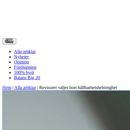
Meny
Alla artiklar
Nyheter
Opinion
Fördjupning
100% byrå
Balans Big 20
Hem
|
Alla artiklar
|
Revisorer väljer bort hållbarhetsbehörighet