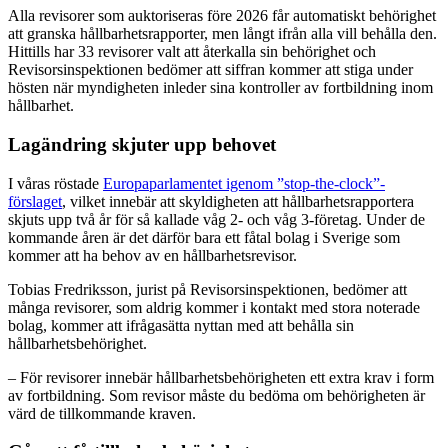
Alla revisorer som auktoriseras före 2026 får automatiskt behörighet
att granska hållbarhetsrapporter, men långt ifrån alla vill behålla den.
Hittills har 33 revisorer valt att återkalla sin behörighet och
Revisorsinspektionen bedömer att siffran kommer att stiga under
hösten när myndigheten inleder sina kontroller av fortbildning inom
hållbarhet.
Lagändring skjuter upp behovet
I våras röstade
Europaparlamentet igenom ”stop-the-clock”-
förslaget
, vilket innebär att skyldigheten att hållbarhetsrapportera
skjuts upp två år för så kallade våg 2- och våg 3-företag. Under de
kommande åren är det därför bara ett fåtal bolag i Sverige som
kommer att ha behov av en hållbarhetsrevisor.
Tobias Fredriksson, jurist på Revisorsinspektionen, bedömer att
många revisorer, som aldrig kommer i kontakt med stora noterade
bolag, kommer att ifrågasätta nyttan med att behålla sin
hållbarhetsbehörighet.
– För revisorer innebär hållbarhetsbehörigheten ett extra krav i form
av fortbildning. Som revisor måste du bedöma om behörigheten är
värd de tillkommande kraven.