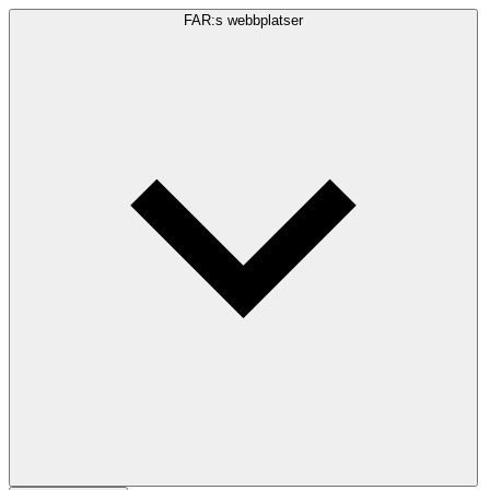
FAR:s webbplatser
Sökfråga
Sök