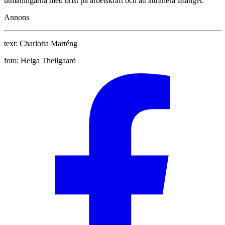
utmaningarna med brist på arbetskraft och att attrahera talanger.
Annons
text:
Charlotta Marténg
foto:
Helga Theilgaard