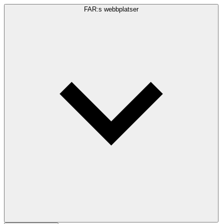
FAR:s webbplatser
Sökfråga
Sök