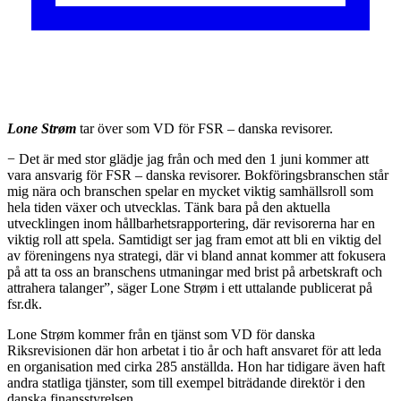
Lone Strøm
tar över som VD för FSR – danska revisorer.
− Det är med stor glädje jag från och med den 1 juni kommer att
vara ansvarig för FSR – danska revisorer. Bokföringsbranschen står
mig nära och branschen spelar en mycket viktig samhällsroll som
hela tiden växer och utvecklas. Tänk bara på den aktuella
utvecklingen inom hållbarhetsrapportering, där revisorerna har en
viktig roll att spela. Samtidigt ser jag fram emot att bli en viktig del
av föreningens nya strategi, där vi bland annat kommer att fokusera
på att ta oss an branschens utmaningar med brist på arbetskraft och
attrahera talanger”, säger Lone Strøm i ett uttalande publicerat på
fsr.dk.
Lone Strøm kommer från en tjänst som VD för danska
Riksrevisionen där hon arbetat i tio år och haft ansvaret för att leda
en organisation med cirka 285 anställda. Hon har tidigare även haft
andra statliga tjänster, som till exempel biträdande direktör i den
danska finansstyrelsen.