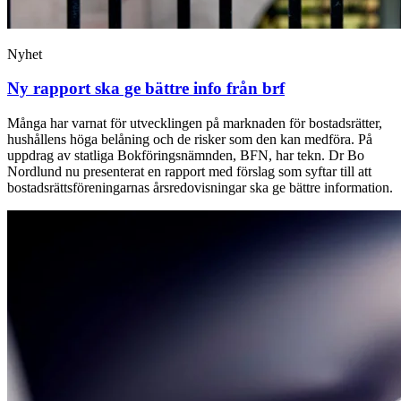
Nyhet
Ny rapport ska ge bättre info från brf
Många har varnat för utvecklingen på marknaden för bostadsrätter,
hushållens höga belåning och de risker som den kan medföra. På
uppdrag av statliga Bokföringsnämnden, BFN, har tekn. Dr Bo
Nordlund nu presenterat en rapport med förslag som syftar till att
bostadsrättsföreningarnas årsredovisningar ska ge bättre information.