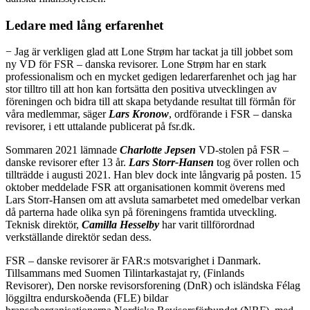
Ledare med lång erfarenhet
− Jag är verkligen glad att Lone Strøm har tackat ja till jobbet som
ny VD för FSR – danska revisorer. Lone Strøm har en stark
professionalism och en mycket gedigen ledarerfarenhet och jag har
stor tilltro till att hon kan fortsätta den positiva utvecklingen av
föreningen och bidra till att skapa betydande resultat till förmån för
våra medlemmar, säger
Lars Kronow
, ordförande i FSR – danska
revisorer, i ett uttalande publicerat på fsr.dk.
Sommaren 2021 lämnade
Charlotte Jepse
n
VD-stolen på FSR –
danske revisorer efter 13 år.
Lars Storr-Hansen
tog över rollen och
tillträdde i augusti 2021. Han blev dock inte långvarig på posten. 15
oktober meddelade FSR att organisationen kommit överens med
Lars Storr-Hansen om att avsluta samarbetet med omedelbar verkan
då parterna hade olika syn på föreningens framtida utveckling.
Teknisk direktör,
Camilla Hesselby
har varit tillförordnad
verkställande direktör sedan dess.
FSR – danske revisorer är FAR:s motsvarighet i Danmark.
Tillsammans med Suomen Tilintarkastajat ry, (Finlands
Revisorer), Den norske revisorsforening (DnR) och isländska Félag
löggiltra endurskoðenda (FLE) bildar