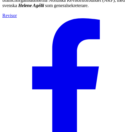
branschorganisationerna Nordiska Revisorsförbundet (NRF), med
svenska
Helene Agélii
som generalsekreterare.
Revisor