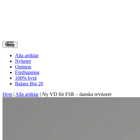
Meny
Alla artiklar
Nyheter
Opinion
Fördjupning
100% byrå
Balans Big 20
Hem
|
Alla artiklar
|
Ny VD för FSR – danska revisorer