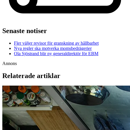
Senaste notiser
Fler väljer revisor för granskning av hållbarhet
Nya regler ska motverka momsbedrägerier
Ola Sjöstrand blir ny generaldirektör för EBM
Annons
Relaterade artiklar