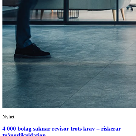
Nyhet
4 000 bolag saknar revisor trots krav – riskerar
tvångslikvidation