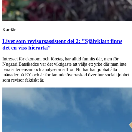
Karriär
Livet som revisorsassistent del 2: ”Självklart finns
det en viss hierarki”
Intresset för ekonomi och företag har alltid funnits där, men för
Nugzari Batsikadze var det viktigaste att välja ett yrke där man inte
bara sitter ensam och analyserar siffror. Nu har han jobbat åtta
månader på EY och är fortfarande överraskad över hur socialt jobbet
som revisor faktiskt är.