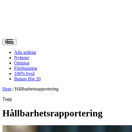
Meny
Alla artiklar
Nyheter
Opinion
Fördjupning
100% byrå
Balans Big 20
Hem
|
Hållbarhetsrapportering
Tagg
Hållbarhetsrapportering