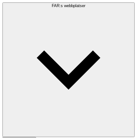
FAR:s webbplatser
Sökfråga
Sök