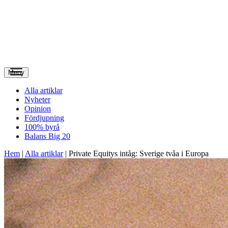
Meny
Alla artiklar
Nyheter
Opinion
Fördjupning
100% byrå
Balans Big 20
Hem
|
Alla artiklar
|
Private Equitys intåg: Sverige tvåa i Europa