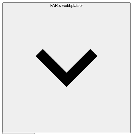
FAR:s webbplatser
Sökfråga
Sök