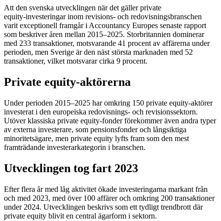
Att den svenska utvecklingen när det gäller private
equity‑investeringar inom revisions‑ och redovisningsbranschen
varit exceptionell framgår i Accountancy Europes senaste rapport
som beskriver åren mellan 2015–2025. Storbritannien dominerar
med 233 transaktioner, motsvarande 41 procent av affärerna under
perioden, men Sverige är den näst största marknaden med 52
transaktioner, vilket motsvarar cirka 9 procent.
Private equity‑aktörerna
Under perioden 2015–2025 har omkring 150 private equity‑aktörer
investerat i den europeiska redovisnings‑ och revisionssektorn.
Utöver klassiska private equity‑fonder förekommer även andra typer
av externa investerare, som pensionsfonder och långsiktiga
minoritetsägare, men private equity lyfts fram som den mest
framträdande investerarkategorin i branschen.
Utvecklingen tog fart 2023
Efter flera år med låg aktivitet ökade investeringarna markant från
och med 2023, med över 100 affärer och omkring 200 transaktioner
under 2024. Utvecklingen beskrivs som ett tydligt trendbrott där
private equity blivit en central ägarform i sektorn.