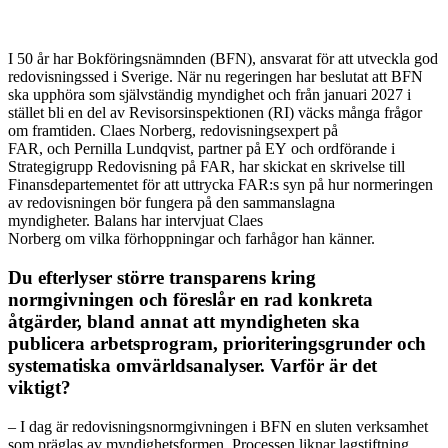
I 50 år har Bokföringsnämnden (BFN), ansvarat för att utveckla god
redovisningssed i Sverige. När nu regeringen har beslutat att BFN
ska upphöra som självständig myndighet och från januari 2027 i
stället bli en del av Revisorsinspektionen (RI) väcks många frågor
om framtiden. Claes Norberg, redovisningsexpert på
FAR, och Pernilla Lundqvist, partner på EY och ordförande i
Strategigrupp Redovisning på FAR, har skickat en skrivelse till
Finansdepartementet för att uttrycka FAR:s syn på hur normeringen
av redovisningen bör fungera på den sammanslagna
myndigheter. Balans har intervjuat Claes
Norberg om vilka förhoppningar och farhågor han känner.
Du efterlyser större transparens kring
normgivningen och föreslår en rad konkreta
åtgärder, bland annat att myndigheten ska
publicera arbetsprogram, prioriteringsgrunder och
systematiska omvärldsanalyser. Varför är det
viktigt?
–
I dag är redovisningsnormgivningen i BFN en sluten verksamhet
som präglas av myndighetsformen. Processen liknar lagstiftning.