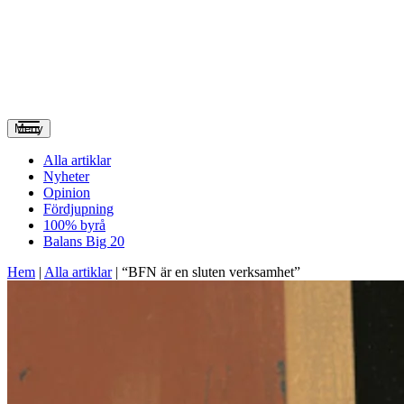
Meny
Alla artiklar
Nyheter
Opinion
Fördjupning
100% byrå
Balans Big 20
Hem
|
Alla artiklar
|
“BFN är en sluten verksamhet”