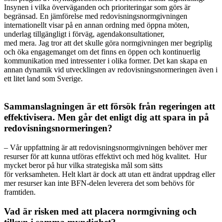
Insynen i vilka överväganden och prioriteringar som görs är
begränsad. En jämförelse med redovisningsnormgivningen
internationellt visar på en annan ordning med öppna möten,
underlag tillgängligt i förväg, agendakonsultationer,
med mera. Jag tror att det skulle göra normgivningen mer begriplig
och öka engagemanget om det finns en öppen och kontinuerlig
kommunikation med intressenter i olika former. Det kan skapa en
annan dynamik vid utvecklingen av redovisningsnormeringen även i
ett litet land som Sverige.
Sammanslagningen är ett försök från regeringen att
effektivisera. Men går det enligt dig att spara in på
redovisningsnormeringen?
–
Vår uppfattning är att redovisningsnormgivningen behöver mer
resurser för att kunna utföras effektivt och med hög kvalitet. Hur
mycket beror på hur vilka strategiska mål som sätts
för verksamheten. Helt klart är dock att utan ett ändrat uppdrag eller
mer resurser kan inte BFN-delen leverera det som behövs för
framtiden.
Vad är risken med att placera normgivning och