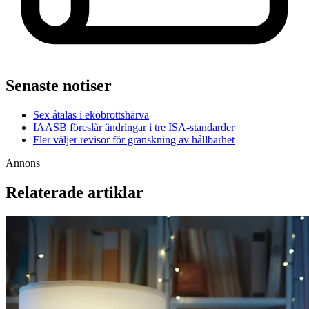
Senaste notiser
Sex åtalas i ekobrottshärva
IAASB föreslår ändringar i tre ISA-standarder
Fler väljer revisor för granskning av hållbarhet
Annons
Relaterade artiklar