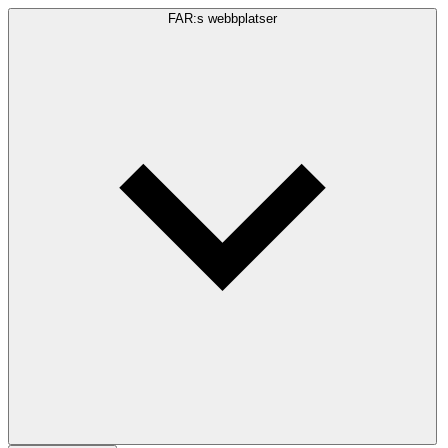
FAR:s webbplatser
Sökfråga
Sök