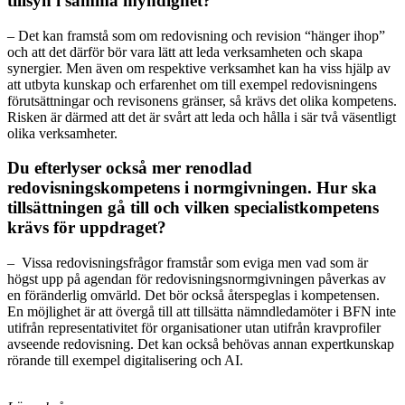
tillsyn i samma myndighet?
–
Det kan framstå som om redovisning och revision “hänger ihop”
och att det därför bör vara lätt att leda verksamheten och skapa
synergier. Men även om respektive verksamhet kan ha viss hjälp av
att utbyta kunskap och erfarenhet om till exempel redovisningens
förutsättningar och revisonens gränser, så krävs det olika kompetens.
Risken är därmed att det är svårt att leda och hålla i sär två väsentligt
olika verksamheter.
Du efterlyser också mer renodlad
redovisningskompetens i normgivningen. Hur ska
tillsättningen gå till och vilken specialistkompetens
krävs för uppdraget?
–
Vissa redovisningsfrågor framstår som eviga men vad som är
högst upp på agendan för redovisningsnormgivningen påverkas av
en föränderlig omvärld. Det bör också återspeglas i kompetensen.
En möjlighet är att övergå till att tillsätta nämndledamöter i BFN inte
utifrån representativitet för organisationer utan utifrån kravprofiler
avseende redovisning. Det kan också behövas annan expertkunskap
rörande till exempel digitalisering och AI.