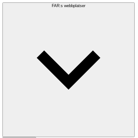
FAR:s webbplatser
Sökfråga
Sök