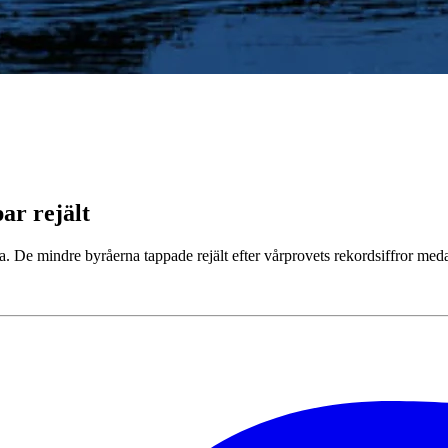
ar rejält
rna. De mindre byråerna tappade rejält efter vårprovets rekordsiffror me