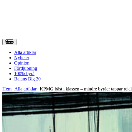
Meny
Alla artiklar
Nyheter
Opinion
Fördjupning
100% byrå
Balans Big 20
Hem
|
Alla artiklar
|
KPMG bäst i klassen – mindre byråer tappar rejä