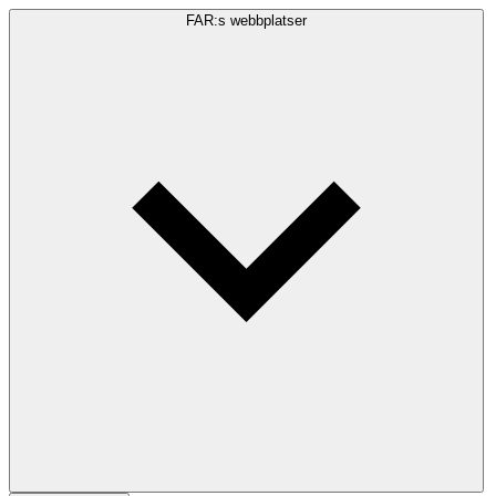
FAR:s webbplatser
Sökfråga
Sök