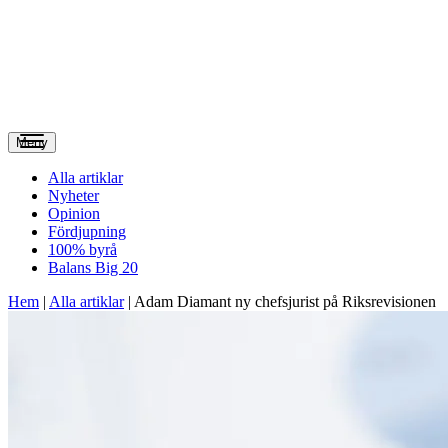
Meny
Alla artiklar
Nyheter
Opinion
Fördjupning
100% byrå
Balans Big 20
Hem
|
Alla artiklar
|
Adam Diamant ny chefsjurist på Riksrevisionen