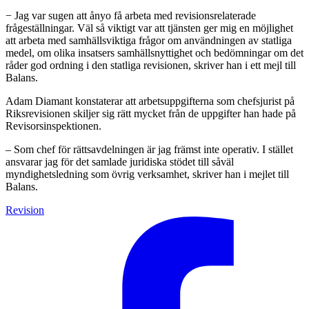
− Jag var sugen att ånyo få arbeta med revisionsrelaterade
frågeställningar. Väl så viktigt var att tjänsten ger mig en möjlighet
att arbeta med samhällsviktiga frågor om användningen av statliga
medel, om olika insatsers samhällsnyttighet och bedömningar om det
råder god ordning i den statliga revisionen, skriver han i ett mejl till
Balans.
Adam Diamant konstaterar att arbetsuppgifterna som chefsjurist på
Riksrevisionen skiljer sig rätt mycket från de uppgifter han hade på
Revisorsinspektionen.
– Som chef för rättsavdelningen är jag främst inte operativ. I stället
ansvarar jag för det samlade juridiska stödet till såväl
myndighetsledning som övrig verksamhet, skriver han i mejlet till
Balans.
Revision