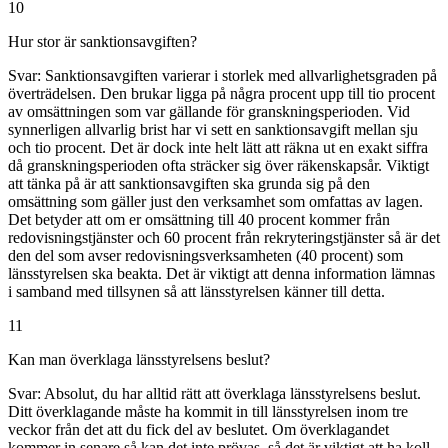
10
Hur stor är sanktionsavgiften?
Svar:
Sanktionsavgiften varierar i storlek med allvarlighetsgraden på
överträdelsen. Den brukar ligga på några procent upp till tio procent
av omsättningen som var gällande för granskningsperioden. Vid
synnerligen allvarlig brist har vi sett en sanktionsavgift mellan sju
och tio procent. Det är dock inte helt lätt att räkna ut en exakt siffra
då granskningsperioden ofta sträcker sig över räkenskapsår. Viktigt
att tänka på är att sanktionsavgiften ska grunda sig på den
omsättning som gäller just den verksamhet som omfattas av lagen.
Det betyder att om er omsättning till 40 procent kommer från
redovisningstjänster och 60 procent från rekryteringstjänster så är det
den del som avser redovisningsverksamheten (40 procent) som
länsstyrelsen ska beakta. Det är viktigt att denna information lämnas
i samband med tillsynen så att länsstyrelsen känner till detta.
11
Kan man överklaga länsstyrelsens beslut?
Svar:
Absolut, du har alltid rätt att överklaga länsstyrelsens beslut.
Ditt överklagande måste ha kommit in till länsstyrelsen inom tre
veckor från det att du fick del av beslutet. Om överklagandet
kommer in senare så kan det inte prövas, så det är viktigt att ha koll