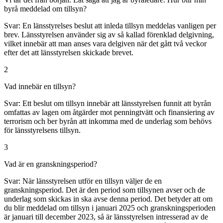
byrå meddelad om tillsyn?
Svar:
En länsstyrelses beslut att inleda tillsyn meddelas vanligen per
brev. Länsstyrelsen använder sig av så kallad förenklad delgivning,
vilket innebär att man anses vara delgiven när det gått två veckor
efter det att länsstyrelsen skickade brevet.
2
Vad innebär en tillsyn?
Svar:
Ett beslut om tillsyn innebär att länsstyrelsen funnit att byrån
omfattas av lagen om åtgärder mot penningtvätt och finansiering av
terrorism och ber byrån att inkomma med de underlag som behövs
för länsstyrelsens tillsyn.
3
Vad är en granskningsperiod?
Svar:
När länsstyrelsen utför en tillsyn väljer de en
granskningsperiod. Det är den period som tillsynen avser och de
underlag som skickas in ska avse denna period. Det betyder att om
du blir meddelad om tillsyn i januari 2025 och granskningsperioden
är januari till december 2023, så är länsstyrelsen intresserad av de