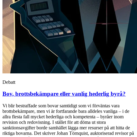
Debatt
Bov, brottsbekämpare eller vanlig hederlig byrå?
Vi blir bestraffade som bovar samtidigt som vi förväntas vara
brottsbekämpare, men vi är fortfarande bara alldeles vanliga – i de
allra flesta fall mycket hederliga och kompetenta – byråer inom
revision och redovisning. I stället för att döma ut stora
sanktionsavgifter borde samhället lägga mer resurser på att hitta de
riktiga bovarna. Det skriver Johan Törnquist, auktoriserad revisor på