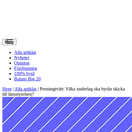
Meny
Alla artiklar
Nyheter
Opinion
Fördjupning
100% byrå
Balans Big 20
Hem
|
Alla artiklar
|
Penningtvätt: Vilka underlag ska byrån skicka
till länsstyrelsen?