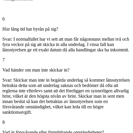
6
Hur lång tid har byrån på sig?
Svar:
I normalfallet har vi sett att man får någonstans mellan två och
fyra veckor på sig att skicka in alla underlag. I vissa fall kan
länsstyrelsen ge ett exakt datum då alla handlingar ska ha inkommit.
7
Vad händer om man inte skickar in?
Svar:
Skickar man inte in begärda underlag så kommer länsstyrelsen
betrakta detta som att underlag saknas och bedömer då ofta att
reglerna inte efterlevs samt att det föreligger en synnerligen allvarlig
brist, vilket är den högsta nivån av brist. Skickar man in sent men
innan beslut så kan det betraktas av länsstyrelsen som en
försvårande omständighet, vilket kan leda till en högre
sanktionsavgift.
8
Vad är försvårande eller förmildrande omständigheter?