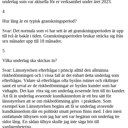
underlag som var aktuella för er verksamhet under året 2023.
4
Hur lång är en typisk granskningsperiod?
Svar:
Det normala som vi har sett är att granskningsperioden är upp
till två år bakåt i tiden. Granskningsperioden brukar sträcka sig från
sex månader upp till 18 månader.
5
Vilka underlag ska skickas in?
Svar:
Länsstyrelsen efterfrågar i princip alltid den allmänna
riskbedömningen och i vissa fall är det enbart detta underlag som
efterfrågas. Vidare så efterfrågas ofta byråns rutiner och riktlinjer
samt ett urval av de riskbedömningar av byråns kunder som har
vidtagits. Det kan röra sig om underlag avseende fem till tio kunder.
Att få in underlag avseende kundkännedom är ett bra sätt för
länsstyrelsen att se om riskbedömning görs i praktiken. Som
exempel kan Länsstyrelsen begära att få se underlag avseende
kundkännedom där en politiskt utsatt person finns med. I den mest
omfattande tillsynen som jag har sett var begäran om underlag tre
sidor lång. En sådan tillsyn skulle jag inte säga hör till
vanligenheterna.