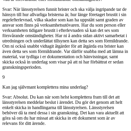
Svar:
När länsstyrelsen funnit brister och ska välja ingripande tar de
hänsyn till hur allvarliga bristerna är, hur länge företaget brustit i sin
regelefterlevnad, vilka skador som kan ha uppstått samt graden av
ansvar som finns på verksamhetsutövaren. Har du som person eller
verksamheten tidigare brustit i efterlevnaden så kan det ses som
försvårande omständigheter. Har ni å andra sidan aktivt samarbetat i
utredningen och underlättat tillsynen kan detta ses som förmildrande.
Om ni också snabbt vidtagit åtgärder för att åtgärda era brister kan
även detta ses som förmildrande. Var därför snabba med att lämna in
material, var tydliga i er dokumentation och hänvisningar, samt
skicka också in underlag som visar på att ni har förbättrat er sedan
granskningsperioden.
9
Kan jag självmant komplettera mina underlag?
Svar:
Absolut. Du kan när som helst komplettera fram till det att
länsstyrelsen meddelar beslut i ärendet. Du gör det genom att helt
enkelt skicka in handlingarna till länsstyrelsen. Länsstyrelsen
behöver då ta med dessa i sin granskning. Det kan vara aktuellt att
göra så om du har missat att skicka in ett dokument som är av
relevans för ditt ärende.