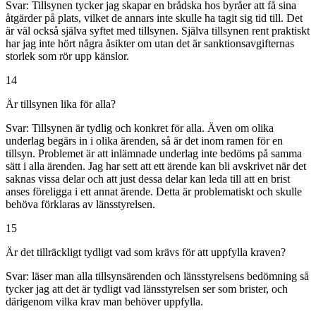
Svar:
Tillsynen tycker jag skapar en brådska hos byråer att få sina
åtgärder på plats, vilket de annars inte skulle ha tagit sig tid till. Det
är väl också själva syftet med tillsynen. Själva tillsynen rent praktiskt
har jag inte hört några åsikter om utan det är sanktionsavgifternas
storlek som rör upp känslor.
14
Är tillsynen lika för alla?
Svar:
Tillsynen är tydlig och konkret för alla. Även om olika
underlag begärs in i olika ärenden, så är det inom ramen för en
tillsyn. Problemet är att inlämnade underlag inte bedöms på samma
sätt i alla ärenden. Jag har sett att ett ärende kan bli avskrivet när det
saknas vissa delar och att just dessa delar kan leda till att en brist
anses föreligga i ett annat ärende. Detta är problematiskt och skulle
behöva förklaras av länsstyrelsen.
15
Är det tillräckligt tydligt vad som krävs för att uppfylla kraven?
Svar:
läser man alla tillsynsärenden och länsstyrelsens bedömning så
tycker jag att det är tydligt vad länsstyrelsen ser som brister, och
därigenom vilka krav man behöver uppfylla.