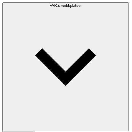
FAR:s webbplatser
Sökfråga
Sök