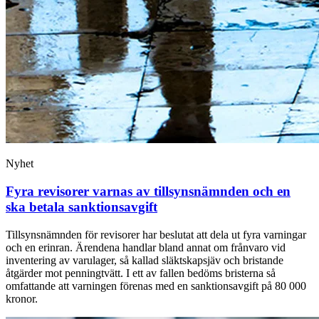
Nyhet
Fyra revisorer varnas av tillsynsnämnden och en
ska betala sanktionsavgift
Tillsynsnämnden för revisorer har beslutat att dela ut fyra varningar
och en erinran. Ärendena handlar bland annat om frånvaro vid
inventering av varulager, så kallad släktskapsjäv och bristande
åtgärder mot penningtvätt. I ett av fallen bedöms bristerna så
omfattande att varningen förenas med en sanktionsavgift på 80 000
kronor.