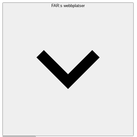
FAR:s webbplatser
Sökfråga
Sök