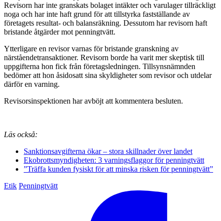
Revisorn har inte granskats bolaget intäkter och varulager tillräckligt
noga och har inte haft grund för att tillstyrka fastställande av
företagets resultat- och balansräkning. Dessutom har revisorn haft
bristande åtgärder mot penningtvätt.
Ytterligare en revisor varnas för bristande granskning av
närståendetransaktioner. Revisorn borde ha varit mer skeptisk till
uppgifterna hon fick från företagsledningen. Tillsynsnämnden
bedömer att hon åsidosatt sina skyldigheter som revisor och utdelar
därför en varning.
Revisorsinspektionen har avböjt att kommentera besluten.
Läs också:
Sanktionsavgifterna ökar – stora skillnader över landet
Ekobrottsmyndigheten: 3 varningsflaggor för penningtvätt
”Träffa kunden fysiskt för att minska risken för penningtvätt”
Etik
Penningtvätt