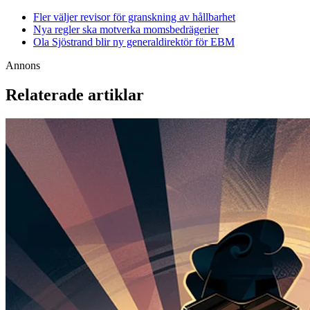
Fler väljer revisor för granskning av hållbarhet
Nya regler ska motverka momsbedrägerier
Ola Sjöstrand blir ny generaldirektör för EBM
Annons
Relaterade artiklar