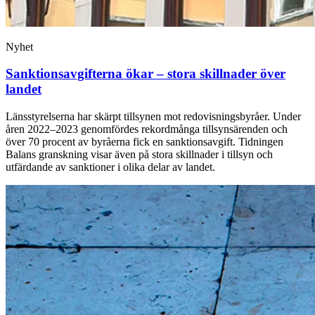
Nyhet
Sanktionsavgifterna ökar – stora skillnader över
landet
Länsstyrelserna har skärpt tillsynen mot redovisningsbyråer. Under
åren 2022–2023 genomfördes rekordmånga tillsynsärenden och
över 70 procent av byråerna fick en sanktionsavgift. Tidningen
Balans granskning visar även på stora skillnader i tillsyn och
utfärdande av sanktioner i olika delar av landet.