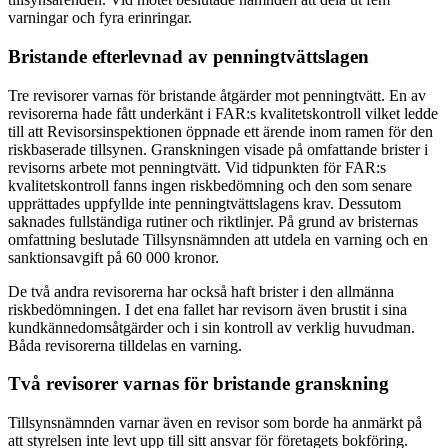
varningar och fyra erinringar.
Bristande efterlevnad av penningtvättslagen
Tre revisorer varnas för bristande åtgärder mot penningtvätt. En av
revisorerna hade fått underkänt i FAR:s kvalitetskontroll vilket ledde
till att Revisorsinspektionen öppnade ett ärende inom ramen för den
riskbaserade tillsynen. Granskningen visade på omfattande brister i
revisorns arbete mot penningtvätt. Vid tidpunkten för FAR:s
kvalitetskontroll fanns ingen riskbedömning och den som senare
upprättades uppfyllde inte penningtvättslagens krav. Dessutom
saknades fullständiga rutiner och riktlinjer. På grund av bristernas
omfattning beslutade Tillsynsnämnden att utdela en varning och en
sanktionsavgift på 60 000 kronor.
De två andra revisorerna har också haft brister i den allmänna
riskbedömningen. I det ena fallet har revisorn även brustit i sina
kundkännedomsåtgärder och i sin kontroll av verklig huvudman.
Båda revisorerna tilldelas en varning.
Två revisorer varnas för bristande granskning
Tillsynsnämnden varnar även en revisor som borde ha anmärkt på
att styrelsen inte levt upp till sitt ansvar för företagets bokföring.