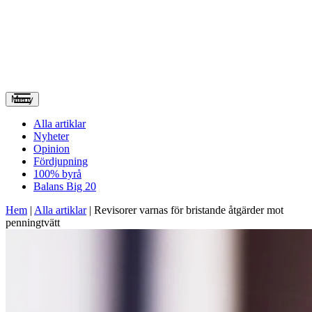
Meny
Alla artiklar
Nyheter
Opinion
Fördjupning
100% byrå
Balans Big 20
Hem
|
Alla artiklar
|
Revisorer varnas för bristande åtgärder mot
penningtvätt