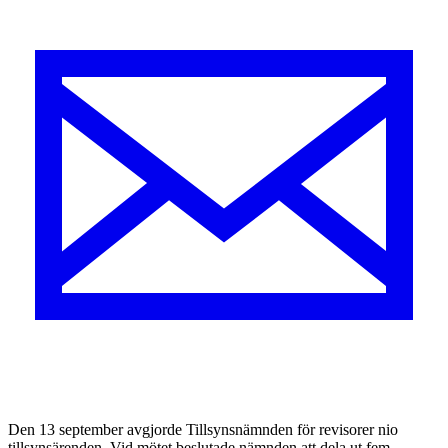
Den 13 september avgjorde Tillsynsnämnden för revisorer nio
tillsynsärenden. Vid mötet beslutade nämnden att dela ut fem