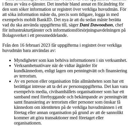
i flera av våra e-tjänster. Det innebär bland annat en för.ändring för
den som söker information ur registret över verkliga huvudmän. För
att söka information måste du, precis som tidigare, logga in med
exempelvis mobilt BankID. Det nya är att du sedan måste berätta
vad du ska använda uppgifterna till, säger
Dani Dawoodson
, chef
för infrastrukturtjänster och informationsförsörjningsavdelningen på
Bolagsverket i ett pressmeddelande.
Från den 16 februari 2023 får uppgifterna i registret över verkliga
huvudmän bara användas av:
Myndigheter som kan behöva informationen i sin verksamhet.
Verksamhetsutövare när de vidtar åtgärder för
kundkännedom, enligt lagen om penningtvätt och finansiering
av terrorism.
Av en person eller organisation från allmänheten som har ett
berättigat intresse att ta del av personuppgifterna. Det kan vara
exempelvis media, civilsamhällets organisationer som har ett
samband med förebyggande och bekämpande av penningtvätt
samt finansiering av terrorism eller personer som önskar få
kännedom om identiteten på de verkliga huvudmännen i ett
företag eller annan organisation på grund av att de sannolikt
kommer att göra transaktioner med företaget eller
organisationen.