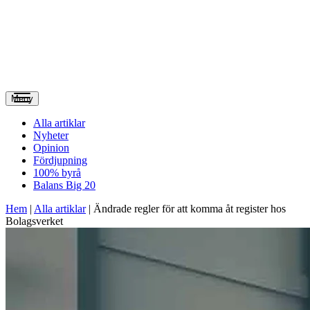
Meny
Alla artiklar
Nyheter
Opinion
Fördjupning
100% byrå
Balans Big 20
Hem
|
Alla artiklar
|
Ändrade regler för att komma åt register hos
Bolagsverket