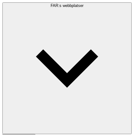
FAR:s webbplatser
Sökfråga
Sök