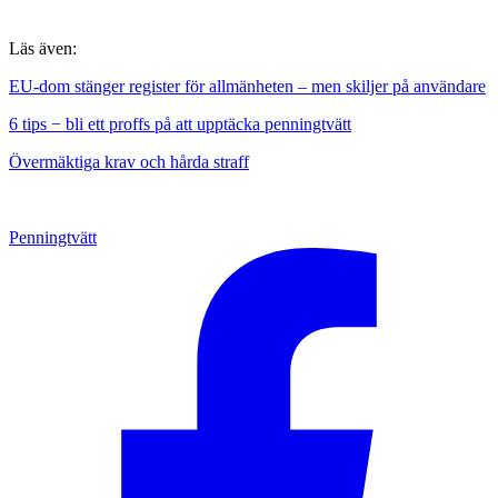
Läs även:
EU-dom stänger register för allmänheten – men skiljer på användare
6 tips − bli ett proffs på att upptäcka penningtvätt
Övermäktiga krav och hårda straff
Penningtvätt