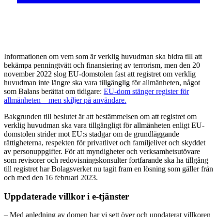
Informationen om vem som är verklig huvudman ska bidra till att
bekämpa penningtvätt och finansiering av terrorism, men den 20
november 2022 slog EU-domstolen fast att registret om verklig
huvudman inte längre ska vara tillgänglig för allmänheten, något
som Balans berättat om tidigare:
EU-dom stänger register för
allmänheten – men skiljer på användare.
Bakgrunden till beslutet är att bestämmelsen om att registret om
verklig huvudman ska vara tillgängligt för allmänheten enligt EU-
domstolen strider mot EU:s stadgar om de grundläggande
rättigheterna, respekten för privatlivet och familjelivet och skyddet
av personuppgifter. För att myndigheter och verksamhetsutövare
som revisorer och redovisningskonsulter fortfarande ska ha tillgång
till registret har Bolagsverket nu tagit fram en lösning som gäller från
och med den 16 februari 2023.
Uppdaterade villkor i e-tjänster
– Med anledning av domen har vi sett över och uppdaterat villkoren