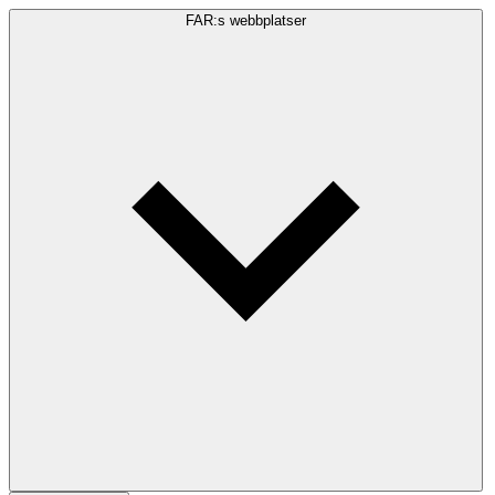
FAR:s webbplatser
Sökfråga
Sök