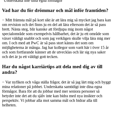
”Underskatta inte dina egna förmågor”
Vad har du för drömmar och mål inför framtiden?
− Mitt främsta mål på kort sikt är att lära mig så mycket jag bara kan
om revision och det finns ju en del att lära eftersom det är så pass
brett. Nästa steg, blir kanske att fördjupa mig inom något
specialområde som exempelvis hållbarhet, det är ju ett område som
växer väldigt snabbt och som jag verkligen skulle vilja lära mig mer
om. I och med att PwC är så pass stort känns det som om
möjligheterna är många. Jag har kollegor som varit här i över 15 år
och som fortfarande känner att de utvecklas och lär sig nya saker
och det är ju ett väldigt gott tecken.
Har du något karriärtips att dela med dig av till
andra?
− Var nyfiken och våga ställa frågor, det är så jag lärt mig och byggt
mina relationer på jobbet. Underskatta samtidigt inte dina egna
förmågor. Bara för att du jobbar med mer seniora personer så
betyder inte det att du själv inte kan bidra med nya insikter och
perspektiv. Vi jobbar alla mot samma mål och bidrar alla till
helheten.