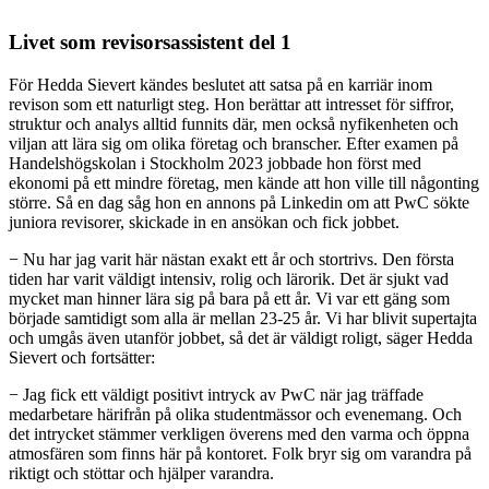
Livet som revisorsassistent del 1
För Hedda Sievert kändes beslutet att satsa på en karriär inom
revison som ett naturligt steg. Hon berättar att intresset för siffror,
struktur och analys alltid funnits där, men också nyfikenheten och
viljan att lära sig om olika företag och branscher. Efter examen på
Handelshögskolan i Stockholm 2023 jobbade hon först med
ekonomi på ett mindre företag, men kände att hon ville till någonting
större. Så en dag såg hon en annons på Linkedin om att PwC sökte
juniora revisorer, skickade in en ansökan och fick jobbet.
− Nu har jag varit här nästan exakt ett år och stortrivs. Den första
tiden har varit väldigt intensiv, rolig och lärorik. Det är sjukt vad
mycket man hinner lära sig på bara på ett år. Vi var ett gäng som
började samtidigt som alla är mellan 23-25 år. Vi har blivit supertajta
och umgås även utanför jobbet, så det är väldigt roligt, säger Hedda
Sievert och fortsätter:
− Jag fick ett väldigt positivt intryck av PwC när jag träffade
medarbetare härifrån på olika studentmässor och evenemang. Och
det intrycket stämmer verkligen överens med den varma och öppna
atmosfären som finns här på kontoret. Folk bryr sig om varandra på
riktigt och stöttar och hjälper varandra.