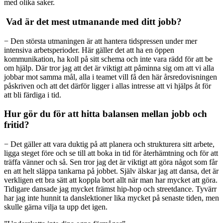
med olika saker.
Vad är det mest utmanande med ditt jobb?
− Den största utmaningen är att hantera tidspressen under mer
intensiva arbetsperioder. Här gäller det att ha en öppen
kommunikation, ha koll på sitt schema och inte vara rädd för att be
om hjälp. Där tror jag att det är viktigt att påminna sig om att vi alla
jobbar mot samma mål, alla i teamet vill få den här årsredovisningen
påskriven och att det därför ligger i allas intresse att vi hjälps åt för
att bli färdiga i tid.
Hur gör du för att hitta balansen mellan jobb och
fritid?
− Det gäller att vara duktig på att planera och strukturera sitt arbete,
ligga steget före och se till att boka in tid för återhämtning och för att
träffa vänner och så. Sen tror jag det är viktigt att göra något som får
en att helt släppa tankarna på jobbet. Själv älskar jag att dansa, det är
verkligen ett bra sätt att koppla bort allt när man har mycket att göra.
Tidigare dansade jag mycket främst hip-hop och streetdance. Tyvärr
har jag inte hunnit ta danslektioner
lika mycket på senaste tiden, men
skulle gärna vilja ta upp det igen.