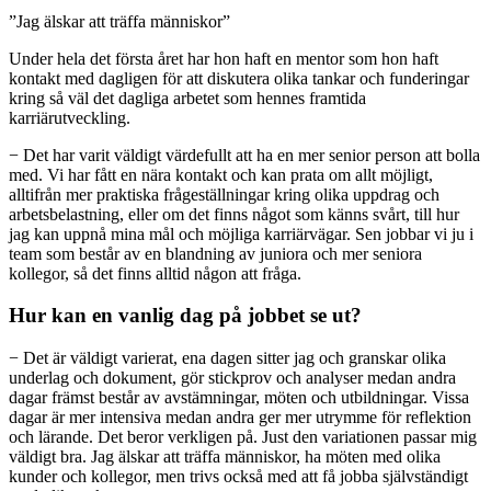
”Jag älskar att träffa människor”
Under hela det första året har hon haft en mentor som hon haft
kontakt med dagligen för att diskutera olika tankar och funderingar
kring så väl det dagliga arbetet som hennes framtida
karriärutveckling.
− Det har varit väldigt värdefullt att ha en mer senior person att bolla
med. Vi har fått en nära kontakt och kan prata om allt möjligt,
alltifrån mer praktiska frågeställningar kring olika uppdrag och
arbetsbelastning, eller om det finns något som känns svårt, till hur
jag kan uppnå mina mål och möjliga karriärvägar. Sen jobbar vi ju i
team som består av en blandning av juniora och mer seniora
kollegor, så det finns alltid någon att fråga.
Hur kan en vanlig dag på jobbet se ut?
− Det är väldigt varierat, ena dagen sitter jag och granskar olika
underlag och dokument, gör stickprov och analyser medan andra
dagar främst består av avstämningar, möten och utbildningar. Vissa
dagar är mer intensiva medan andra ger mer utrymme för reflektion
och lärande. Det beror verkligen på. Just den variationen passar mig
väldigt bra. Jag älskar att träffa människor, ha möten med olika
kunder och kollegor, men trivs också med att få jobba självständigt