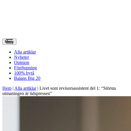
Meny
Alla artiklar
Nyheter
Opinion
Fördjupning
100% byrå
Balans Big 20
Hem
|
Alla artiklar
|
Livet som revisorsassistent del 1: “Största
utmaningen är tidspressen”