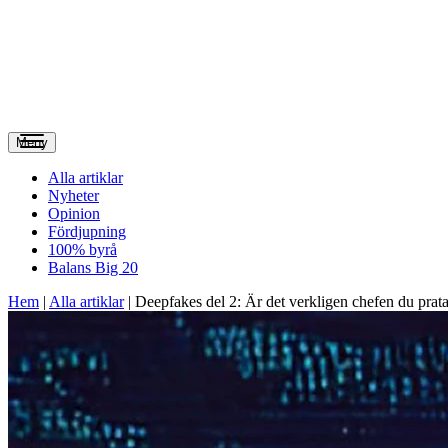
Meny
Alla artiklar
Nyheter
Opinion
Fördjupning
100% byrå
Balans Big 20
Hem
|
Alla artiklar
|
Deepfakes del 2: Är det verkligen chefen du prat