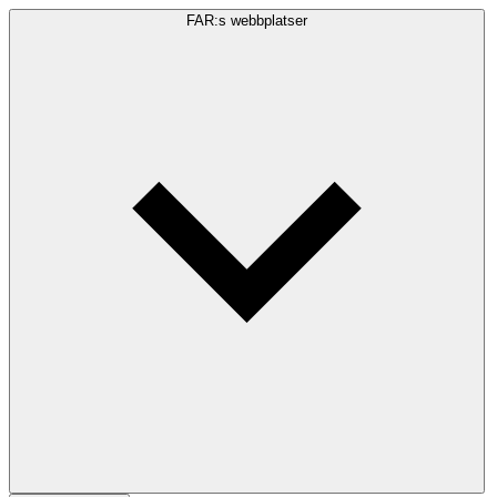
FAR:s webbplatser
Sökfråga
Sök