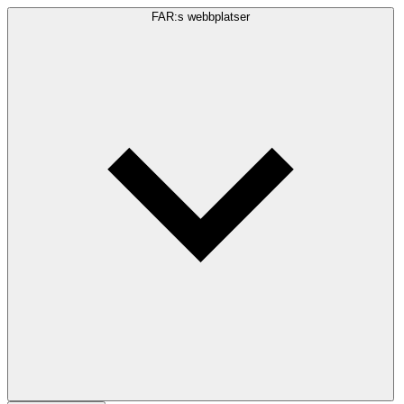
FAR:s webbplatser
Sökfråga
Sök