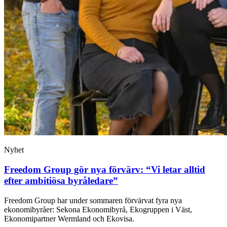
Nyhet
Freedom Group gör nya förvärv: “Vi letar alltid
efter ambitiösa byråledare”
Freedom Group har under sommaren förvärvat fyra nya
ekonomibyråer: Sekona Ekonomibyrå, Ekogruppen i Väst,
Ekonomipartner Wermland och Ekovisa.