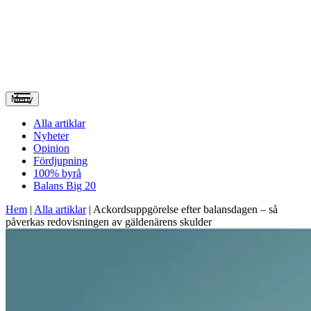
Meny
Alla artiklar
Nyheter
Opinion
Fördjupning
100% byrå
Balans Big 20
Hem
|
Alla artiklar
|
Ackordsuppgörelse efter balansdagen – så
påverkas redovisningen av gäldenärens skulder