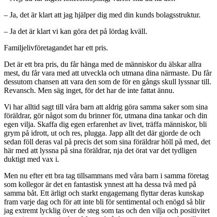
– Ja, det är klart att jag hjälper dig med din kunds bolagsstruktur.
– Ja det är klart vi kan göra det på lördag kväll.
Familjelivföretagandet har ett pris.
Det är ett bra pris, du får hänga med de människor du älskar allra
mest, du får vara med att utveckla och utmana dina närmaste. Du får
dessutom chansen att vara den som de för en gångs skull lyssnar till.
Revansch. Men säg inget, för det har de inte fattat ännu.
Vi har alltid sagt till våra barn att aldrig göra samma saker som sina
föräldrar, gör något som du brinner för, utmana dina tankar och din
egen vilja. Skaffa dig egen erfarenhet av livet, träffa människor, bli
grym på idrott, ut och res, plugga. Japp allt det där gjorde de och
sedan föll deras val på precis det som sina föräldrar höll på med, det
här med att lyssna på sina föräldrar, nja det örat var det tydligen
duktigt med vax i.
Men nu efter ett bra tag tillsammans med våra barn i samma företag
som kollegor är det en fantastisk ynnest att ha dessa två med på
samma båt. Ett ärligt och starkt engagemang flyttar deras kunskap
fram varje dag och för att inte bli för sentimental och enögd så blir
jag extremt lycklig över de steg som tas och den vilja och positivitet