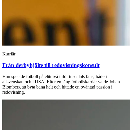
Karriär
Från derbyhjälte till redovisningskonsult
Han spelade fotboll på elitnivå inför tusentals fans, både i
allsvenskan och i USA. Efter en lång fotbollskarriär valde Johan
Blomberg att byta bana helt och hittade en oväntad passion i
redovisning.