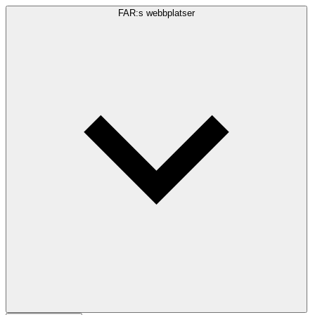
FAR:s webbplatser
Sökfråga
Sök