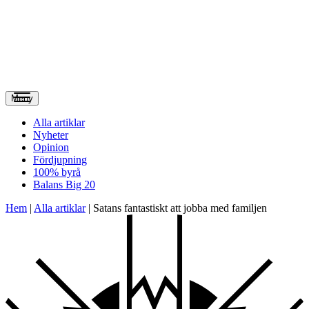
Meny
Alla artiklar
Nyheter
Opinion
Fördjupning
100% byrå
Balans Big 20
Hem
|
Alla artiklar
|
Satans fantastiskt att jobba med familjen