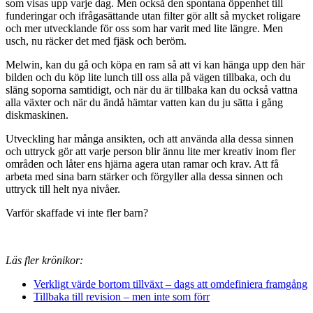
som visas upp varje dag. Men också den spontana öppenhet till
funderingar och ifrågasättande utan filter gör allt så mycket roligare
och mer utvecklande för oss som har varit med lite längre. Men
usch, nu räcker det med fjäsk och beröm.
Melwin, kan du gå och köpa en ram så att vi kan hänga upp den här
bilden och du köp lite lunch till oss alla på vägen tillbaka, och du
släng soporna samtidigt, och när du är tillbaka kan du också vattna
alla växter och när du ändå hämtar vatten kan du ju sätta i gång
diskmaskinen.
Utveckling har många ansikten, och att använda alla dessa sinnen
och uttryck gör att varje person blir ännu lite mer kreativ inom fler
områden och låter ens hjärna agera utan ramar och krav. Att få
arbeta med sina barn stärker och förgyller alla dessa sinnen och
uttryck till helt nya nivåer.
Varför skaffade vi inte fler barn?
Läs fler krönikor:
Verkligt värde bortom tillväxt – dags att omdefiniera framgång
Tillbaka till revision – men inte som förr