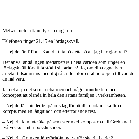
M
elwin och Tiffani, lyssna noga nu.
Telefonen ringer 21.45 en lördagskväll.
– Hej det är Tiffani. Kan du titta på detta så att jag har gjort rätt?
Det är väl ändå ingen medarbetare i hela världen som ringer en
lördagskväll för att få stöd i sitt arbete? Jo, om dina egna barn
arbetar tillsammans med dig så är den dörren alltid öppen till vad det
än må vara.
Ja, det är ju det som är charmen och något mindre bra med
konceptet att blanda in hela den satans familjen i verksamheten.
– Nej du får inte ledigt på onsdag för att dina polare ska fira en
kompis med en långlunch och efterföljande fest.
– Nej, du kan inte åka på semester med kompisarna till Grekland i
två veckor mitt i bokslutstider.
– Nej, du får ingen löneförhöjning, varför ska du ha det?