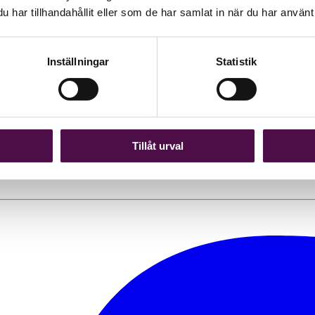
har tillhandahållit eller som de har samlat in när du har använt 
Inställningar
Statistik
?
 bromsa om det behövs. För välmående medarbetare är den största tillgån
Tillåt urval