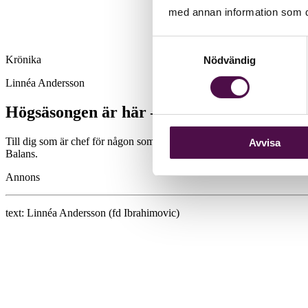
med annan information som du 
Samtyckesval
Krönika
Nödvändig
Linnéa Andersson
Högsäsongen är här – kör bara kör – eller
Till dig som är chef för någon som mig. Våga fråga och hjälp till att
Avvisa
Balans.
Annons
text:
Linnéa Andersson (fd Ibrahimovic)