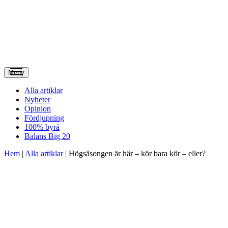
Meny
Alla artiklar
Nyheter
Opinion
Fördjupning
100% byrå
Balans Big 20
Hem
|
Alla artiklar
|
Högsäsongen är här – kör bara kör – eller?