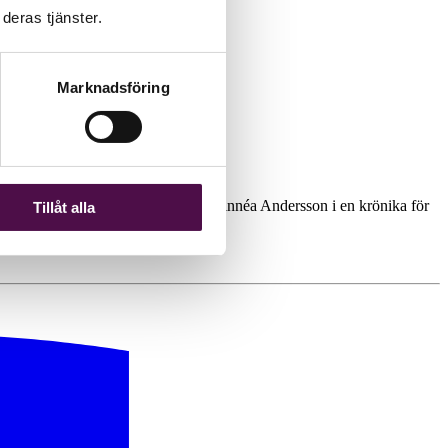
deras tjänster.
Marknadsföring
gen din avdelning har. Det skriver Linnéa Andersson i en krönika för
Tillåt alla