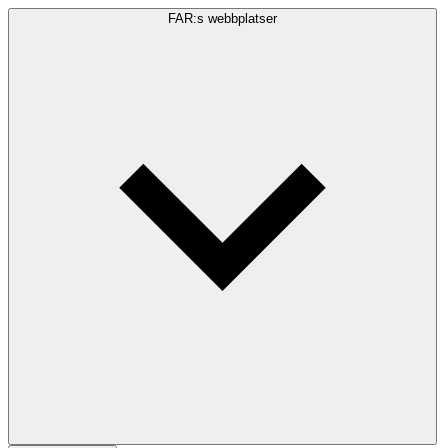
FAR:s webbplatser
Sökfråga
Sök