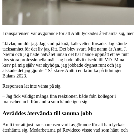
Transparensen var avgörande för att Antti lyckades återhämta sig, me
“Jävlar, nu dör jag. Jag stod på knä, kallsvetten forsade. Jag kände
tacksamhet för det liv jag fått. Det blev svart. Mitt namn är Antti J.
Niemi och jag hade halvåret innan det här hände uppnått ett av mitt
livs stora professionella mål. Jag hade blivit utsedd till VD. Mina
krav på mig själv var skyhöga, jag jobbade dygnet runt och jag
älskade det jag gjorde.” Så skrev Antti i en krönika på tidningen
Balans 2023.
Responsen lät inte vänta på sig.
– Jag fick väldigt många fina reaktioner, både från kollegor i
branschen och från andra som kände igen sig.
Avråddes återvända till samma jobb
Antti tror att just transparensen varit avgörande för att han lyckats
återhämta sig. Medarbetarna på Revideco visste vad som hänt, och