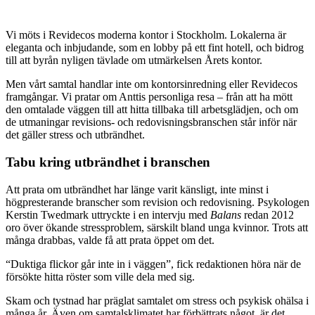
Vi möts i Revidecos moderna kontor i Stockholm. Lokalerna är
eleganta och inbjudande, som en lobby på ett fint hotell, och bidrog
till att byrån nyligen tävlade om utmärkelsen Årets kontor.
Men vårt samtal handlar inte om kontorsinredning eller Revidecos
framgångar. Vi pratar om Anttis personliga resa – från att ha mött
den omtalade väggen till att hitta tillbaka till arbetsglädjen, och om
de utmaningar revisions- och redovisningsbranschen står inför när
det gäller stress och utbrändhet.
Tabu kring utbrändhet i branschen
Att prata om utbrändhet har länge varit känsligt, inte minst i
högpresterande branscher som revision och redovisning. Psykologen
Kerstin Twedmark uttryckte i en intervju med
Balans
redan 2012
oro över ökande stressproblem, särskilt bland unga kvinnor. Trots att
många drabbas, valde få att prata öppet om det.
“Duktiga flickor går inte in i väggen”, fick redaktionen höra när de
försökte hitta röster som ville dela med sig.
Skam och tystnad har präglat samtalet om stress och psykisk ohälsa i
många år. Även om samtalsklimatet har förbättrats något, är det