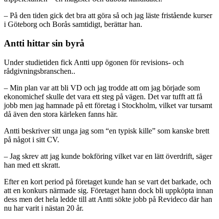
– På den tiden gick det bra att göra så och jag läste fristående kurser
i Göteborg och Borås samtidigt, berättar han.
Antti hittar sin byrå
Under studietiden fick Antti upp ögonen för revisions- och
rådgivningsbranschen..
– Min plan var att bli VD och jag trodde att om jag började som
ekonomichef skulle det vara ett steg på vägen. Det var tufft att få
jobb men jag hamnade på ett företag i Stockholm, vilket var tursamt
då även den stora kärleken fanns här.
Antti beskriver sitt unga jag som “en typisk kille” som kanske brett
på något i sitt CV.
– Jag skrev att jag kunde bokföring vilket var en lätt överdrift, säger
han med ett skratt.
Efter en kort period på företaget kunde han se vart det barkade, och
att en konkurs närmade sig. Företaget hann dock bli uppköpta innan
dess men det hela ledde till att Antti sökte jobb på Revideco där han
nu har varit i nästan 20 år.