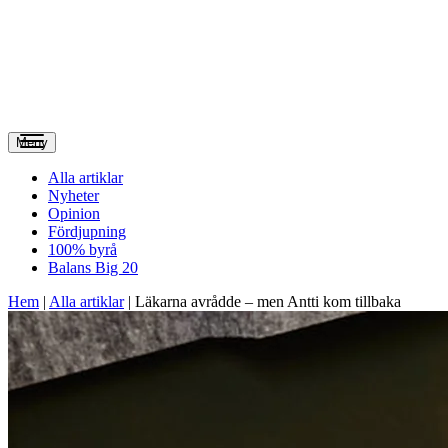
Meny
Alla artiklar
Nyheter
Opinion
Fördjupning
100% byrå
Balans Big 20
Hem
|
Alla artiklar
|
Läkarna avrådde – men Antti kom tillbaka