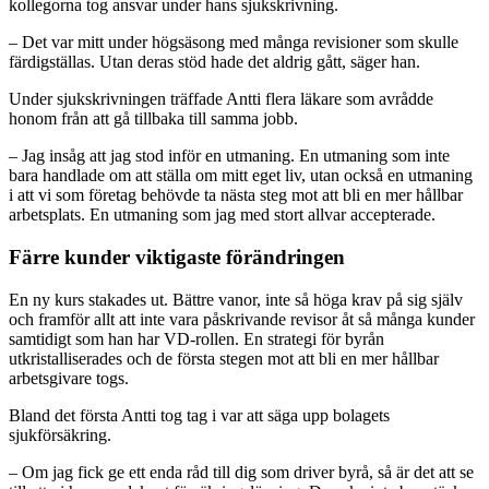
kollegorna tog ansvar under hans sjukskrivning.
– Det var mitt under högsäsong med många revisioner som skulle
färdigställas. Utan deras stöd hade det aldrig gått, säger han.
Under sjukskrivningen träffade Antti flera läkare som avrådde
honom från att gå tillbaka till samma jobb.
– Jag insåg att jag stod inför en utmaning. En utmaning som inte
bara handlade om att ställa om mitt eget liv, utan också en utmaning
i att vi som företag behövde ta nästa steg mot att bli en mer hållbar
arbetsplats. En utmaning som jag med stort allvar accepterade.
Färre kunder viktigaste förändringen
En ny kurs stakades ut. Bättre vanor, inte så höga krav på sig själv
och framför allt att inte vara påskrivande revisor åt så många kunder
samtidigt som han har VD-rollen. En strategi för byrån
utkristalliserades och de första stegen mot att bli en mer hållbar
arbetsgivare togs.
Bland det första Antti tog tag i var att säga upp bolagets
sjukförsäkring.
– Om jag fick ge ett enda råd till dig som driver byrå, så är det att se