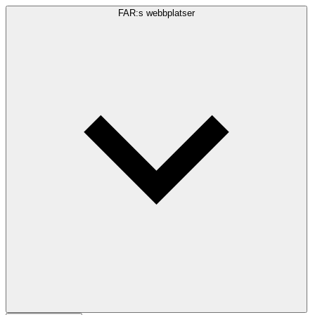
FAR:s webbplatser
Sökfråga
Sök