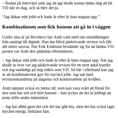
– Redan på intervjun sade jag att jag skulle kunna tänka mig att bli
VD här en dag, och så blev det ju.
“Jag älskar mitt jobb och hade år efter år bara trappat upp.”
Kombinationen som fick honom att gå in i väggen
Under sina år på Revideco har Antti varit med om omställningen
från analogt till digitalt. Han har blivit påskrivande revisor och fått
allt större ansvar. När Erik Emilsson bestämde sig för att lämna VD-
posten var Antti den påtänkta efterträdaren.
– Jag älskar mitt jobb och hade år efter år bara trappat upp. När jag
skulle ta över var jag påskrivande revisor för ett stort antal kunder
och tog samtidigt på mig rollen som VD. Så här i efterhand kan jag
se att kombinationen gav för mycket jobb. Jag satt med
revisionskunderna på dagarna och kontorsarbete på kvällen.
Antti nämner också en faktor till, som kan vara svårt att förstå för
den som har sett och hört honom – han tycker att det är jobbigt att
prata inför andra människor.
– Jag har alltid gjort det och det har gått bra, men det har också tagit
mycket energi, förklarar han.