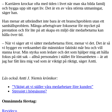
– Karriären krockar ofta med tiden i livet när man ska bilda familj
och bygga upp sitt eget liv. Det är en av våra största utmaningar,
säger han.
Han menar att utbrändhet inte bara är ett branschproblem utan ett
samhällsproblem. Många arbetsgivare fokuserar för mycket på
prestation och för lite på att skapa en miljö där medarbetarna kan
hålla över tid.
– När vi säger att vi sätter medarbetarna först, menar vi det. Det är så
vi bygger en verksamhet där människor faktiskt mår bra och vill
stanna kvar. Min styrka som ledare och det som hjälper mig att hålla
fokus på rätt sak – alltså personalen i stället för lönsamheten – är att
jag har fått lära mig vad som är viktigt på riktigt, säger Antti.
Läs också Antti J. Niemis krönikor:
”Viktigt att vi ställer våra medarbetare före kunden”
Stressigt i högsäsong?
Omnämnda företag:
Revideco