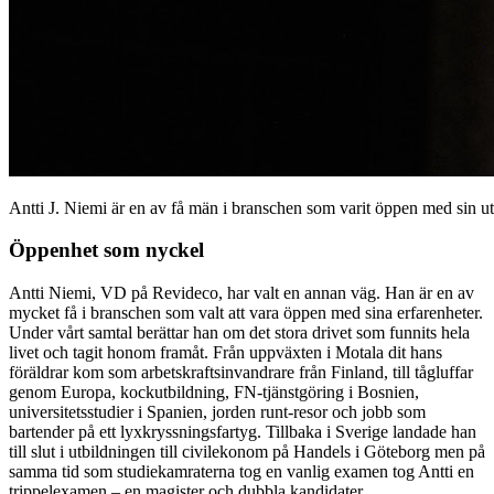
Antti J. Niemi är en av få män i branschen som varit öppen med sin u
Öppenhet som nyckel
Antti Niemi, VD på Revideco, har valt en annan väg. Han är en av
mycket få i branschen som valt att vara öppen med sina erfarenheter.
Under vårt samtal berättar han om det stora drivet som funnits hela
livet och tagit honom framåt. Från uppväxten i Motala dit hans
föräldrar kom som arbetskraftsinvandrare från Finland, till tågluffar
genom Europa, kockutbildning, FN-tjänstgöring i Bosnien,
universitetsstudier i Spanien, jorden runt-resor och jobb som
bartender på ett lyxkryssningsfartyg. Tillbaka i Sverige landade han
till slut i utbildningen till civilekonom på Handels i Göteborg men på
samma tid som studiekamraterna tog en vanlig examen tog Antti en
trippelexamen – en magister och dubbla kandidater.