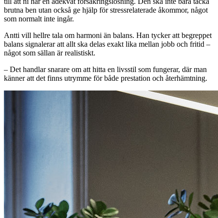
till att ni har en adekvat försäkringslösning. Den ska inte bara täcka
brutna ben utan också ge hjälp för stressrelaterade åkommor, något
som normalt inte ingår.
Antti vill hellre tala om harmoni än balans. Han tycker att begreppet
balans signalerar att allt ska delas exakt lika mellan jobb och fritid –
något som sällan är realistiskt.
– Det handlar snarare om att hitta en livsstil som fungerar, där man
känner att det finns utrymme för både prestation och återhämtning.