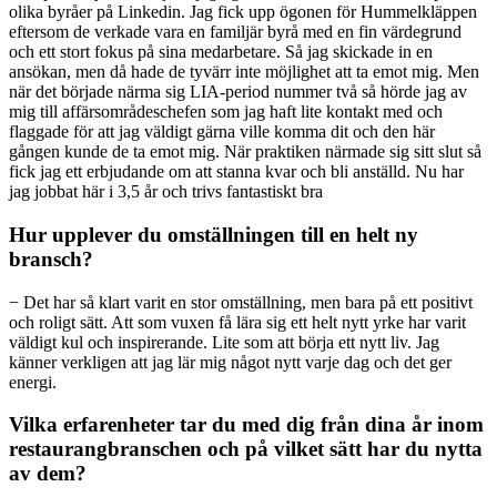
olika byråer på Linkedin. Jag fick upp ögonen för Hummelkläppen
eftersom de verkade vara en familjär byrå med en fin värdegrund
och ett stort fokus på sina medarbetare. Så jag skickade in en
ansökan, men då hade de tyvärr inte möjlighet att ta emot mig. Men
när det började närma sig LIA-period nummer två så hörde jag av
mig till affärsområdeschefen som jag haft lite kontakt med och
flaggade för att jag väldigt gärna ville komma dit och den här
gången kunde de ta emot mig. När praktiken närmade sig sitt slut så
fick jag ett erbjudande om att stanna kvar och bli anställd. Nu har
jag jobbat här i 3,5 år och trivs fantastiskt bra
Hur upplever du omställningen till en helt ny
bransch?
− Det har så klart varit en stor omställning, men bara på ett positivt
och roligt sätt. Att som vuxen få lära sig ett helt nytt yrke har varit
väldigt kul och inspirerande. Lite som att börja ett nytt liv. Jag
känner verkligen att jag lär mig något nytt varje dag och det ger
energi.
Vilka erfarenheter tar du med dig från dina år inom
restaurangbranschen och på vilket sätt har du nytta
av dem?