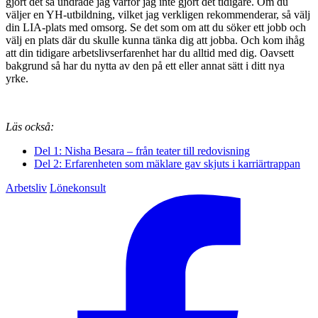
gjort det så undrade jag varför jag inte gjort det tidigare. Om du
väljer en YH-utbildning, vilket jag verkligen rekommenderar, så välj
din LIA-plats med omsorg. Se det som om att du söker ett jobb och
välj en plats där du skulle kunna tänka dig att jobba. Och kom ihåg
att din tidigare arbetslivserfarenhet har du alltid med dig. Oavsett
bakgrund så har du nytta av den på ett eller annat sätt i ditt nya
yrke.
Läs också:
Del 1: Nisha Besara – från teater till redovisning
Del 2: Erfarenheten som mäklare gav skjuts i karriärtrappan
Arbetsliv
Lönekonsult