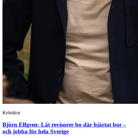
Krönikor
Björn Elfgren:
Låt revisorer bo där hjärtat bor –
och jobba för hela Sverige