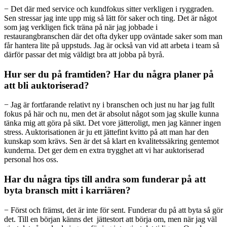
− Det där med service och kundfokus sitter verkligen i ryggraden.
Sen stressar jag inte upp mig så lätt för saker och ting. Det är något
som jag verkligen fick träna på när jag jobbade i
restaurangbranschen där det ofta dyker upp oväntade saker som man
får hantera lite på uppstuds. Jag är också van vid att arbeta i team så
därför passar det mig väldigt bra att jobba på byrå.
Hur ser du på framtiden? Har du några planer på
att bli auktoriserad?
− Jag är fortfarande relativt ny i branschen och just nu har jag fullt
fokus på här och nu, men det är absolut något som jag skulle kunna
tänka mig att göra på sikt. Det vore jätteroligt, men jag känner ingen
stress. Auktorisationen är ju ett jättefint kvitto på att man har den
kunskap som krävs. Sen är det så klart en kvalitetssäkring gentemot
kunderna. Det ger dem en extra trygghet att vi har auktoriserad
personal hos oss.
Har du några tips till andra som funderar på att
byta bransch mitt i karriären?
− Först och främst, det är inte för sent. Funderar du på att byta så gör
det. Till en början känns det jättestort att börja om, men när jag väl