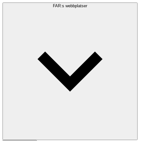
FAR:s webbplatser
Sökfråga
Sök