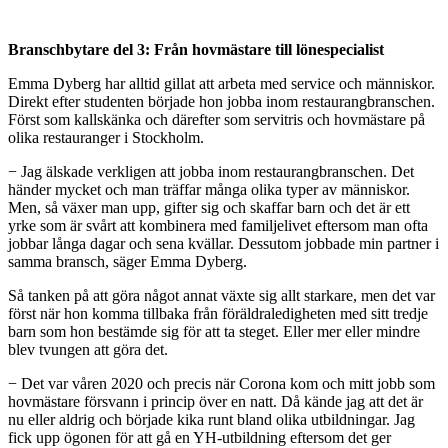
Branschbytare del 3: Från hovmästare till lönespecialist
Emma Dyberg har alltid gillat att arbeta med service och människor.
Direkt efter studenten började hon jobba inom restaurangbranschen.
Först som kallskänka och därefter som servitris och hovmästare på
olika restauranger i Stockholm.
− Jag älskade verkligen att jobba inom restaurangbranschen. Det
händer mycket och man träffar många olika typer av människor.
Men, så växer man upp, gifter sig och skaffar barn och det är ett
yrke som är svårt att kombinera med familjelivet eftersom man ofta
jobbar långa dagar och sena kvällar. Dessutom jobbade min partner i
samma bransch, säger Emma Dyberg.
Så tanken på att göra något annat växte sig allt starkare, men det var
först när hon komma tillbaka från föräldraledigheten med sitt tredje
barn som hon bestämde sig för att ta steget. Eller mer eller mindre
blev tvungen att göra det.
− Det var våren 2020 och precis när Corona kom och mitt jobb som
hovmästare försvann i princip över en natt. Då kände jag att det är
nu eller aldrig och började kika runt bland olika utbildningar. Jag
fick upp ögonen för att gå en YH-utbildning eftersom det ger