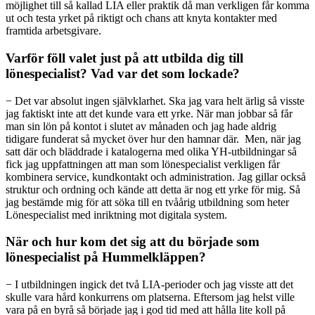
möjlighet till så kallad LIA eller praktik då man verkligen får komma
ut och testa yrket på riktigt och chans att knyta kontakter med
framtida arbetsgivare.
Varför föll valet just på att utbilda dig till
lönespecialist? Vad var det som lockade?
− Det var absolut ingen självklarhet. Ska jag vara helt ärlig så visste
jag faktiskt inte att det kunde vara ett yrke. När man jobbar så får
man sin lön på kontot i slutet av månaden och jag hade aldrig
tidigare funderat så mycket över hur den hamnar där. Men, när jag
satt där och bläddrade i katalogerna med olika YH-utbildningar så
fick jag uppfattningen att man som lönespecialist verkligen får
kombinera service, kundkontakt och administration. Jag gillar också
struktur och ordning och kände att detta är nog ett yrke för mig. Så
jag bestämde mig för att söka till en tvåårig utbildning som heter
Lönespecialist med inriktning mot digitala system.
När och hur kom det sig att du började som
lönespecialist på Hummelkläppen?
− I utbildningen ingick det två LIA-perioder och jag visste att det
skulle vara hård konkurrens om platserna. Eftersom jag helst ville
vara på en byrå så började jag i god tid med att hålla lite koll på