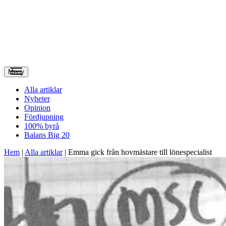
Meny
Alla artiklar
Nyheter
Opinion
Fördjupning
100% byrå
Balans Big 20
Hem
|
Alla artiklar
|
Emma gick från hovmästare till lönespecialist