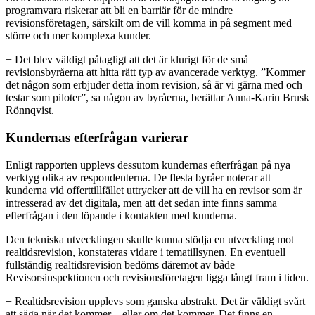
programvara riskerar att bli en barriär för de mindre
revisionsföretagen
,
särskilt om de vill komma in på segment med
större och mer komplexa kunder.
− Det blev väldigt påtagligt att det är klurigt för de små
revisionsbyråerna att hitta rätt typ av avancerade verktyg. ”Kommer
det någon som erbjuder detta inom revision, så är vi gärna med och
testar som piloter”, sa någon av byråerna, berättar Anna-Karin Brusk
Rönnqvist.
Kundernas efterfrågan varierar
Enligt rapporten upplevs dessutom kundernas efterfrågan på nya
verktyg olika av respondenterna. De flesta byråer noterar att
kunderna vid offerttillfället uttrycker att de vill ha en revisor som är
intresserad av det digitala, men att det sedan inte finns samma
efterfrågan i den löpande i kontakten med kunderna.
Den tekniska utvecklingen skulle kunna stödja en utveckling mot
realtidsrevision, konstateras vidare i tematillsynen. En eventuell
fullständig realtidsrevision bedöms däremot av både
Revisorsinspektionen och revisionsföretagen ligga långt fram i tiden.
− Realtidsrevision upplevs som ganska abstrakt. Det är väldigt svårt
att säga när det kommer – eller om det kommer. Det finns en