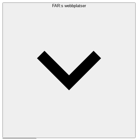
FAR:s webbplatser
Sökfråga
Sök