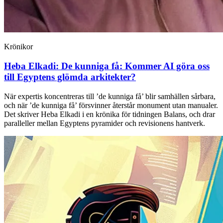
Krönikor
Heba Elkadi:
De kunniga få: Kommer AI göra oss
till Egyptens glömda arkitekter?
När expertis koncentreras till ’de kunniga få’ blir samhällen sårbara,
och när ’de kunniga få’ försvinner återstår monument utan manualer.
Det skriver Heba Elkadi i en krönika för tidningen Balans, och drar
paralleller mellan Egyptens pyramider och revisionens hantverk.