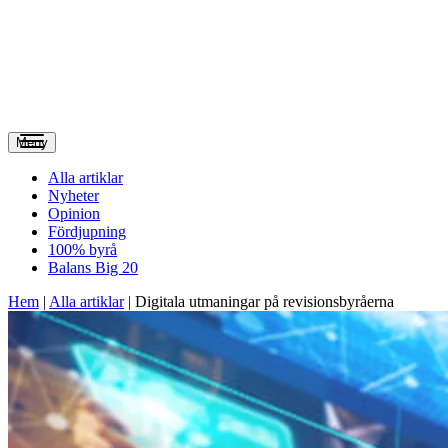
Meny
Alla artiklar
Nyheter
Opinion
Fördjupning
100% byrå
Balans Big 20
Hem
|
Alla artiklar
|
Digitala utmaningar på revisionsbyråerna