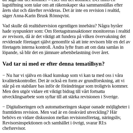
lagstiftning som talar om att räkenskaper ska sammanställas efter
årets slut och därefter revideras. Det är inte en revision i realtid,
säger Anna-Karin Brusk Rönnqvist.
Vad skulle då realtidsrevision egentligen innebära? Några byråer
hade synpunkter som: Om företagstransaktioner monitoreras i realtid
av revisorn, då är det viktigt att fundera på vilken övervakning det
reviderade företaget självt genomför så att inte revisorn blir en del av
företagets interna kontroll. Andra lyfte fram att om data samlas in
löpande, så blir det en jämnare arbetsbelastning över året.
Vad tar ni med er efter denna tematillsyn?
− Nu har vi själva en ökad kunskap som vi kan ta med oss i våra
kvalitetskontroller. Det är också en form av grundforskning, att vi
står på en stabilare bas inför de förändringar som troligtvis kommer.
Men den utgör vidare ett viktigt bidrag till vårt fortsatta
utvecklingsarbete som syftar till att stärka revisionen i Sverige.
− Digitaliseringen och automatiseringen skapar oanade möjligheter i
framtidens revision. Men vad är en önskvärd utveckling? Här
behövs en vidare diskussion mellan revisionsföretag, näringsliv,
Revisorsinspektionen och samhället i övrigt, svarar RI:s
chefsrevisor.