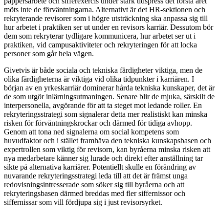
pappersarbete och sifferexercis under stark tidspress det första året
möts inte de förväntningarna. Alternativt är det HR-sektionen och
rekryterande revisorer som i högre utsträckning ska anpassa sig till
hur arbetet i praktiken ser ut under en revisors karriär. Dessutom bör
dem som rekryterar tydligare kommunicera, hur arbetet ser ut i
praktiken, vid campusaktiviteter och rekryteringen för att locka
personer som går hela vägen.
Givetvis är både sociala och tekniska färdigheter viktiga, men de
olika färdigheterna är viktiga vid olika tidpunkter i karriären. I
början av en yrkeskarriär dominerar hårda tekniska kunskaper, det är
de som utgör inlärningsutmaningen. Senare blir de mjuka, särskilt de
interpersonella, avgörande för att ta steget mot ledande roller. En
rekryteringsstrategi som signalerar detta mer realistiskt kan minska
risken för förväntningskrockar och därmed för tidiga avhopp.
Genom att tona ned signalerna om social kompetens som
huvudfaktor och i stället framhäva den tekniska kunskapsbasen och
expertrollen som viktig för revisorn, kan byråerna minska risken att
nya medarbetare känner sig lurade och direkt efter anställning tar
sikte på alternativa karriärer. Potentiellt skulle en förändring av
nuvarande rekryteringsstrategi leda till att det är främst unga
redovisningsintresserade som söker sig till byråerna och att
rekryteringsbasen därmed breddas med fler siffernissor och
siffernissar som vill fördjupa sig i just revisorsyrket.