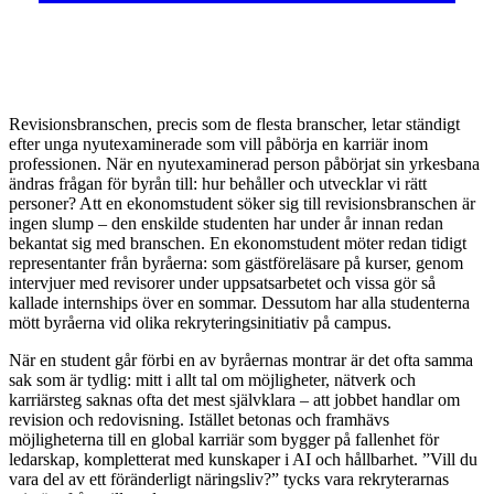
Revisionsbranschen, precis som de flesta branscher, letar ständigt
efter unga nyutexaminerade som vill påbörja en karriär inom
professionen. När en nyutexaminerad person påbörjat sin yrkesbana
ändras frågan för byrån till: hur behåller och utvecklar vi rätt
personer? Att en ekonomstudent söker sig till revisionsbranschen är
ingen slump – den enskilde studenten har under år innan redan
bekantat sig med branschen. En ekonomstudent möter redan tidigt
representanter från byråerna: som gästföreläsare på kurser, genom
intervjuer med revisorer under uppsatsarbetet och vissa gör så
kallade internships över en sommar. Dessutom har alla studenterna
mött byråerna vid olika rekryteringsinitiativ på campus.
När en student går förbi en av byråernas montrar är det ofta samma
sak som är tydlig: mitt i allt tal om möjligheter, nätverk och
karriärsteg saknas ofta det mest självklara – att jobbet handlar om
revision och redovisning. Istället betonas och framhävs
möjligheterna till en global karriär som bygger på fallenhet för
ledarskap, kompletterat med kunskaper i AI och hållbarhet. ”Vill du
vara del av ett föränderligt näringsliv?” tycks vara rekryterarnas