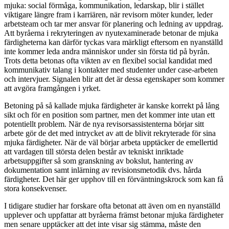
mjuka: social förmåga, kommunikation, ledarskap, blir i stället
viktigare längre fram i karriären, när revisorn möter kunder, leder
arbetsteam och tar mer ansvar för planering och ledning av uppdrag.
Att byråerna i rekryteringen av nyutexaminerade betonar de mjuka
färdigheterna kan därför tyckas vara märkligt eftersom en nyanställd
inte kommer leda andra människor under sin första tid på byrån.
Trots detta betonas ofta vikten av en flexibel social kandidat med
kommunikativ talang i kontakter med studenter under case-arbeten
och intervjuer. Signalen blir att det är dessa egenskaper som kommer
att avgöra framgången i yrket.
Betoning på så kallade mjuka färdigheter är kanske korrekt på lång
sikt och för en position som partner, men det kommer inte utan ett
potentiellt problem. När de nya revisorsassistenterna börjar sitt
arbete gör de det med intrycket av att de blivit rekryterade för sina
mjuka färdigheter. När de väl börjar arbeta upptäcker de emellertid
att vardagen till största delen består av tekniskt inriktade
arbetsuppgifter så som granskning av bokslut, hantering av
dokumentation samt inlärning av revisionsmetodik dvs. hårda
färdigheter. Det här ger upphov till en förväntningskrock som kan få
stora konsekvenser.
I tidigare studier har forskare ofta betonat att även om en nyanställd
upplever och uppfattar att byråerna främst betonar mjuka färdigheter
men senare upptäcker att det inte visar sig stämma, måste den