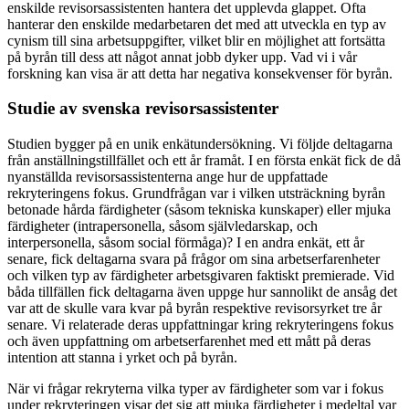
enskilde revisorsassistenten hantera det upplevda glappet. Ofta
hanterar den enskilde medarbetaren det med att utveckla en typ av
cynism till sina arbetsuppgifter, vilket blir en möjlighet att fortsätta
på byrån till dess att något annat jobb dyker upp. Vad vi i vår
forskning kan visa är att detta har negativa konsekvenser för byrån.
Studie av svenska revisorsassistenter
Studien bygger på en unik enkätundersökning. Vi följde deltagarna
från anställningstillfället och ett år framåt. I en första enkät fick de då
nyanställda revisorsassistenterna ange hur de uppfattade
rekryteringens fokus. Grundfrågan var i vilken utsträckning byrån
betonade hårda färdigheter (såsom tekniska kunskaper) eller mjuka
färdigheter (intrapersonella, såsom självledarskap, och
interpersonella, såsom social förmåga)? I en andra enkät, ett år
senare, fick deltagarna svara på frågor om sina arbetserfarenheter
och vilken typ av färdigheter arbetsgivaren faktiskt premierade. Vid
båda tillfällen fick deltagarna även uppge hur sannolikt de ansåg det
var att de skulle vara kvar på byrån respektive revisorsyrket tre år
senare. Vi relaterade deras uppfattningar kring rekryteringens fokus
och även uppfattning om arbetserfarenhet med ett mått på deras
intention att stanna i yrket och på byrån.
När vi frågar rekryterna vilka typer av färdigheter som var i fokus
under rekryteringen visar det sig att mjuka färdigheter i medeltal var