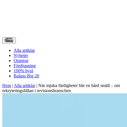
Meny
Alla artiklar
Nyheter
Opinion
Fördjupning
100% byrå
Balans Big 20
Hem
|
Alla artiklar
|
När mjuka färdigheter blir en hård smäll – om
rekryteringsfällan i revisionsbranschen