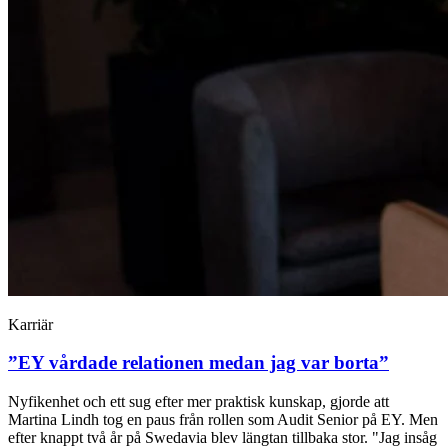
Karriär
”EY vårdade relationen medan jag var borta”
Nyfikenhet och ett sug efter mer praktisk kunskap, gjorde att
Martina Lindh tog en paus från rollen som Audit Senior på EY. Men
efter knappt två år på Swedavia blev längtan tillbaka stor. "Jag insåg