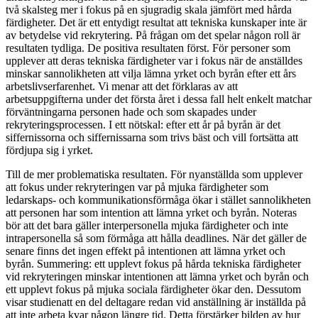
två skalsteg mer i fokus på en sjugradig skala jämfört med hårda
färdigheter. Det är ett entydigt resultat att tekniska kunskaper inte är
av betydelse vid rekrytering. På frågan om det spelar någon roll är
resultaten tydliga. De positiva resultaten först. För personer som
upplever att deras tekniska färdigheter var i fokus när de anställdes
minskar sannolikheten att vilja lämna yrket och byrån efter ett års
arbetslivserfarenhet. Vi menar att det förklaras av att
arbetsuppgifterna under det första året i dessa fall helt enkelt matchar
förväntningarna personen hade och som skapades under
rekryteringsprocessen. I ett nötskal: efter ett år på byrån är det
siffernissorna och siffernissarna som trivs bäst och vill fortsätta att
fördjupa sig i yrket.
Till de mer problematiska resultaten. För nyanställda som upplever
att fokus under rekryteringen var på mjuka färdigheter som
ledarskaps- och kommunikationsförmåga ökar i stället sannolikheten
att personen har som intention att lämna yrket och byrån. Noteras
bör att det bara gäller interpersonella mjuka färdigheter och inte
intrapersonella så som förmåga att hålla deadlines. När det gäller de
senare finns det ingen effekt på intentionen att lämna yrket och
byrån. Summering: ett upplevt fokus på hårda tekniska färdigheter
vid rekryteringen minskar intentionen att lämna yrket och byrån och
ett upplevt fokus på mjuka sociala färdigheter ökar den. Dessutom
visar studienatt en del deltagare redan vid anställning är inställda på
att inte arbeta kvar någon längre tid. Detta förstärker bilden av hur