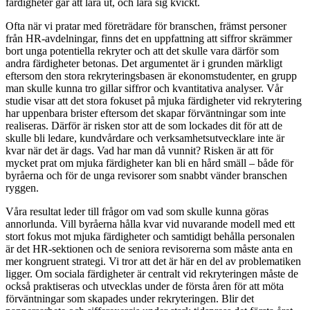
färdigheter går att lära ut, och lära sig kvickt.
Ofta när vi pratar med företrädare för branschen, främst personer
från HR-avdelningar, finns det en uppfattning att siffror skrämmer
bort unga potentiella rekryter och att det skulle vara därför som
andra färdigheter betonas. Det argumentet är i grunden märkligt
eftersom den stora rekryteringsbasen är ekonomstudenter, en grupp
man skulle kunna tro gillar siffror och kvantitativa analyser. Vår
studie visar att det stora fokuset på mjuka färdigheter vid rekrytering
har uppenbara brister eftersom det skapar förväntningar som inte
realiseras. Därför är risken stor att de som lockades dit för att de
skulle bli ledare, kundvårdare och verksamhetsutvecklare inte är
kvar när det är dags. Vad har man då vunnit? Risken är att för
mycket prat om mjuka färdigheter kan bli en hård smäll – både för
byråerna och för de unga revisorer som snabbt vänder branschen
ryggen.
Våra resultat leder till frågor om vad som skulle kunna göras
annorlunda. Vill byråerna hålla kvar vid nuvarande modell med ett
stort fokus mot mjuka färdigheter och samtidigt behålla personalen
är det HR-sektionen och de seniora revisorerna som måste anta en
mer kongruent strategi. Vi tror att det är här en del av problematiken
ligger. Om sociala färdigheter är centralt vid rekryteringen måste de
också praktiseras och utvecklas under de första åren för att möta
förväntningar som skapades under rekryteringen. Blir det