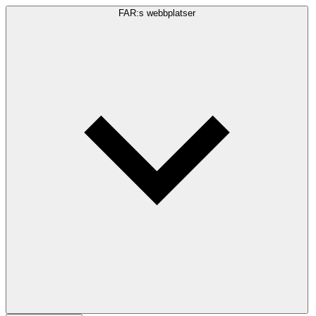
FAR:s webbplatser
Sökfråga
Sök