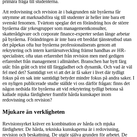
primära fråga till studenterna.
Att redovisning och revision är i bakgrunden när byråerna får
utrymme att marknadsföra sig till studenter är heller inte bara ett
svenskt fenomen. Tvärtom speglar det en förändring hos de större
byråerna där yrkesgrupper som managementkonsulter,
skatterådgivare och corporate finance-experter sedan länge arbetar
på byråerna. Förändringen är inte bara ett breddat tjänsteutbud utan
det påpekas ofta hur byråerna professionaliserats genom att
rekrytering och intern karriärsutveckling främst handhas av HR-
specialister, ofta utan erfarenhet från revision men med gedigen
erfarenhet från management i allmänhet. Branschen har bytt färg
utåt: från grått och trist till färggladhet och dynamik. Och vad är väl
fel med det? Samtidigt vet vi att det är få saker i livet där tydligt
fokus på en sak inte samtidigt betyder mindre fokus på andra saker. I
en nyligen publicerade studie ställde vi oss därför frågan: finns det
någon nedsida för byråerna att vid rekrytering tydligt betona så
kallade mjuka färdigheter framför hårda kunskaper inom
redovisning och revision?
Mjukare än verkligheten
Revisionsyrket kräver en kombination av hårda och mjuka
färdigheter. De hårda, tekniska kunskaperna är i redovisning,
revision och beskattning. De utgör själva grunden för arbetet. De