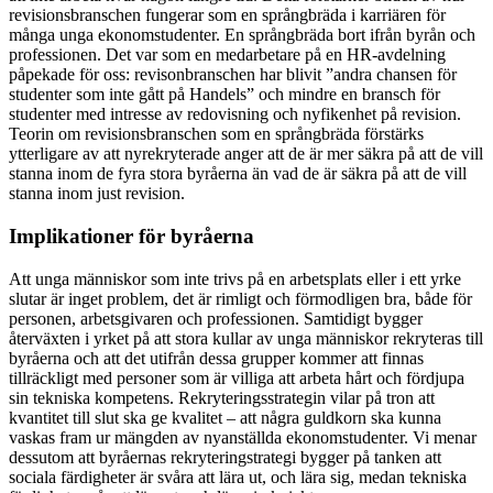
revisionsbranschen fungerar som en språngbräda i karriären för
många unga ekonomstudenter. En språngbräda bort ifrån byrån och
professionen. Det var som en medarbetare på en HR-avdelning
påpekade för oss: revisonbranschen har blivit ”andra chansen för
studenter som inte gått på Handels” och mindre en bransch för
studenter med intresse av redovisning och nyfikenhet på revision.
Teorin om revisionsbranschen som en språngbräda förstärks
ytterligare av att nyrekryterade anger att de är mer säkra på att de vill
stanna inom de fyra stora byråerna än vad de är säkra på att de vill
stanna inom just revision.
Implikationer för byråerna
Att unga människor som inte trivs på en arbetsplats eller i ett yrke
slutar är inget problem, det är rimligt och förmodligen bra, både för
personen, arbetsgivaren och professionen. Samtidigt bygger
återväxten i yrket på att stora kullar av unga människor rekryteras till
byråerna och att det utifrån dessa grupper kommer att finnas
tillräckligt med personer som är villiga att arbeta hårt och fördjupa
sin tekniska kompetens. Rekryteringsstrategin vilar på tron att
kvantitet till slut ska ge kvalitet – att några guldkorn ska kunna
vaskas fram ur mängden av nyanställda ekonomstudenter. Vi menar
dessutom att byråernas rekryteringstrategi bygger på tanken att
sociala färdigheter är svåra att lära ut, och lära sig, medan tekniska