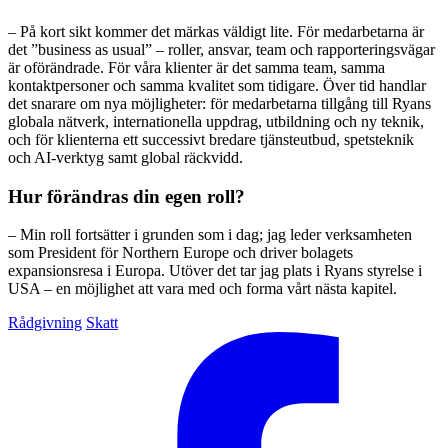
– På kort sikt kommer det märkas väldigt lite. För medarbetarna är
det ”business as usual” – roller, ansvar, team och rapporteringsvägar
är oförändrade. För våra klienter är det samma team, samma
kontaktpersoner och samma kvalitet som tidigare. Över tid handlar
det snarare om nya möjligheter: för medarbetarna tillgång till Ryans
globala nätverk, internationella uppdrag, utbildning och ny teknik,
och för klienterna ett successivt bredare tjänsteutbud, spetsteknik
och AI-verktyg samt global räckvidd.
Hur förändras din egen roll?
– Min roll fortsätter i grunden som i dag; jag leder verksamheten
som President för Northern Europe och driver bolagets
expansionsresa i Europa. Utöver det tar jag plats i Ryans styrelse i
USA – en möjlighet att vara med och forma vårt nästa kapitel.
Rådgivning
Skatt