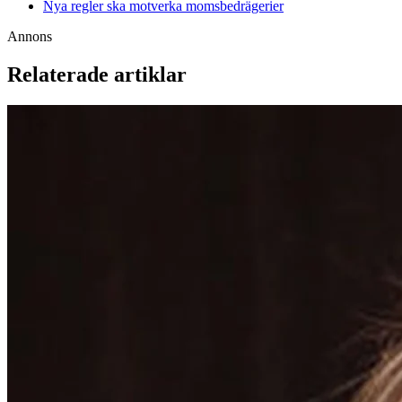
Nya regler ska motverka momsbedrägerier
Annons
Relaterade artiklar