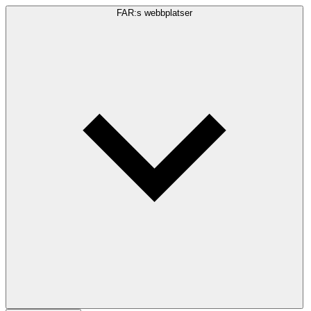
FAR:s webbplatser
Sökfråga
Sök