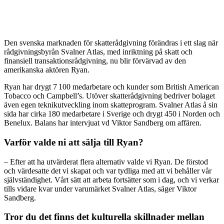
Den svenska marknaden för skatterådgivning förändras i ett slag när
rådgivningsbyrån Svalner Atlas, med inriktning på skatt och
finansiell transaktionsrådgivning, nu blir förvärvad av den
amerikanska aktören Ryan.
Ryan har drygt 7 100 medarbetare och kunder som British American
Tobacco och Campbell’s. Utöver skatterådgivning bedriver bolaget
även egen teknikutveckling inom skatteprogram. Svalner Atlas å sin
sida har cirka 180 medarbetare i Sverige och drygt 450 i Norden och
Benelux. Balans har intervjuat vd Viktor Sandberg om affären.
Varför valde ni att sälja till Ryan?
– Efter att ha utvärderat flera alternativ valde vi Ryan. De förstod
och värdesatte det vi skapat och var tydliga med att vi behåller vår
självständighet. Vårt sätt att arbeta fortsätter som i dag, och vi verkar
tills vidare kvar under varumärket Svalner Atlas, säger Viktor
Sandberg.
Tror du det finns det kulturella skillnader mellan