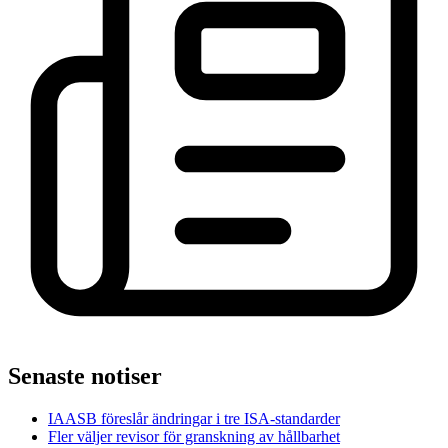
Senaste notiser
IAASB föreslår ändringar i tre ISA-standarder
Fler väljer revisor för granskning av hållbarhet