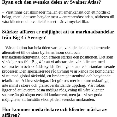
Ryan och den svenska delen av Svalner Atlas?
– Visst finns det skillnader mellan ett amerikanskt och ett nordiskt
bolag, men i det som betyder mest – entreprenörsandan, närheten till
våra klienter och kvalitetsfokuset – är vi mycket lika.
Stärker affären er möjlighet att ta marknadsandelar
från Big 4 i Sverige?
– Vår ambition har hela tiden varit att vara det ledande oberoende
alternativet till de stora byråerna inom skatt och
transaktionsrådgivning, och affären stärker den positionen. Det som
särskiljer oss från Big 4 är att vi arbetar nära våra klienter, med
seniora team och skräddarsydda lösningar snarare än standardiserade
processer. Den specialiserade rådgivning vi är kända för kombinerar
vi nu med global räckvidd, ett bredare tjänsteutbud och betydande
teknik- och AI-investeringar. Det gör oss mer konkurrenskraftiga,
inte minst i större och gränsöverskridande uppdrag. Vårt fokus
ligger på att leverera bästa möjliga rådgivning till våra klienter
snarare än på någon enskild konkurrent, men ja – vi ser goda
möjligheter att fortsätta växa på den svenska marknaden.
Hur kommer medarbetare och klienter märka av
affären?