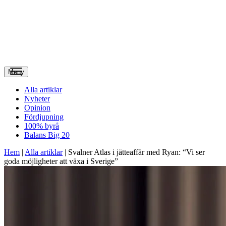
Meny
Alla artiklar
Nyheter
Opinion
Fördjupning
100% byrå
Balans Big 20
Hem
|
Alla artiklar
|
Svalner Atlas i jätteaffär med Ryan: “Vi ser
goda möjligheter att växa i Sverige”