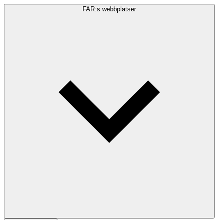
FAR:s webbplatser
Sökfråga
Sök