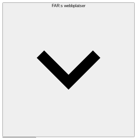
FAR:s webbplatser
Sökfråga
Sök