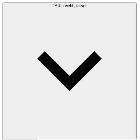
FAR:s webbplatser
Sökfråga
Sök