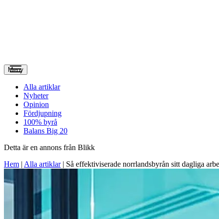
Meny
Alla artiklar
Nyheter
Opinion
Fördjupning
100% byrå
Balans Big 20
Detta är en annons från Blikk
Hem
|
Alla artiklar
|
Så effektiviserade norrlands­byrån sitt dagliga arbe