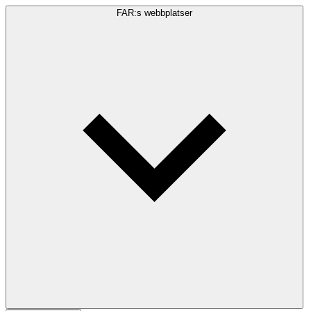
FAR:s webbplatser
Sökfråga
Sök