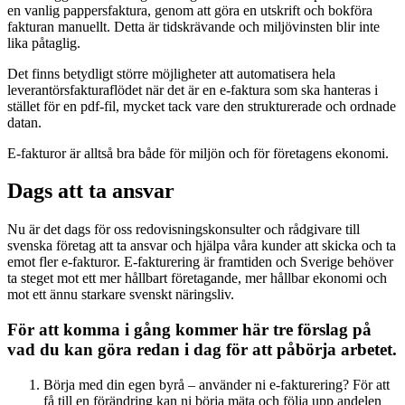
en vanlig pappersfaktura, genom att göra en utskrift och bokföra
fakturan manuellt. Detta är tidskrävande och miljövinsten blir inte
lika påtaglig.
Det finns betydligt större möjligheter att automatisera hela
leverantörsfakturaflödet när det är en e-faktura som ska hanteras i
stället för en pdf-fil, mycket tack vare den strukturerade och ordnade
datan.
E-fakturor är alltså bra både för miljön och för företagens ekonomi.
Dags att ta ansvar
Nu är det dags för oss redovisningskonsulter och rådgivare till
svenska företag att ta ansvar och hjälpa våra kunder att skicka och ta
emot fler e-fakturor. E-fakturering är framtiden och Sverige behöver
ta steget mot ett mer hållbart företagande, mer hållbar ekonomi och
mot ett ännu starkare svenskt näringsliv.
För att komma i gång kommer här tre förslag på
vad du kan göra redan i dag för att påbörja arbetet.
Börja med din egen byrå – använder ni e-fakturering? För att
få till en förändring kan ni börja mäta och följa upp andelen