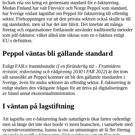
lyckats ena oss kring en gemensam standard för e-fakturering.
Medan Finland har valt Finvoice och Norge Peppol som standard,
har Sverige endast lagstiftat om Peppol för fakturering till offentlig
sektor. Förhoppningen var att den privata sektorn också skulle ta till
sig standarden, men så har det inte blivit. Det innebär att många
företag och organisationer fortfarande använder traditionella metoder
som pdf-fakturor, vilket alltså inte räknas som en e-faktura enligt
EU:s definition.
Peppol väntas bli gällande standard
Enligt FAR:s framtidsstudie (
I en föränderlig tid – Framtidens
revision, redovisning och rådgivning 2030 l FAR 2022
) är det trots
allt sannolikt att Peppol kommer att bli den gällande standarden i
Sverige, även för andra sektorer än offentlig sektor. E-fakturering är
enligt studien den viktigaste frågan för att driva på digitaliseringen
av bland annat ekonomiadministration.
I väntan på lagstiftning
Att lagstifta om e-fakturering hade naturligtvis ökat farten ordentligt
men så länge det inte sker borde vi inom branschen, i samarbete med
systemleverantörerna, kunna ta oss an utmaningen att få fler företag