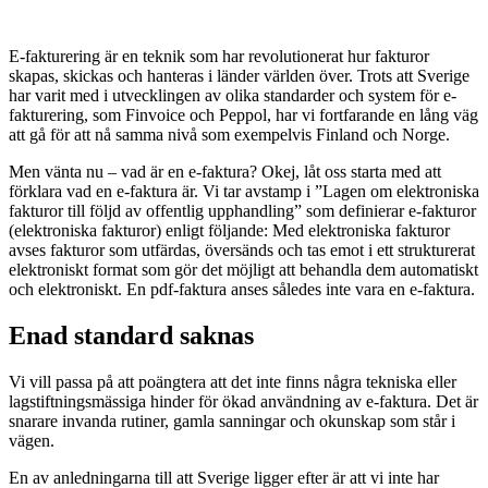
E
-fakturering är en teknik som har revolutionerat hur fakturor
skapas, skickas och hanteras i länder världen över. Trots att Sverige
har varit med i utvecklingen av olika standarder och system för e-
fakturering, som Finvoice och Peppol, har vi fortfarande en lång väg
att gå för att nå samma nivå som exempelvis Finland och Norge.
Men vänta nu – vad är en e-faktura? Okej, låt oss starta med att
förklara vad en e-faktura är. Vi tar avstamp i ”Lagen om elektroniska
fakturor till följd av offentlig upphandling” som definierar e-fakturor
(elektroniska fakturor) enligt följande: Med elektroniska fakturor
avses fakturor som utfärdas, översänds och tas emot i ett strukturerat
elektroniskt format som gör det möjligt att behandla dem automatiskt
och elektroniskt. En pdf-faktura anses således inte vara en e-faktura.
Enad standard saknas
Vi vill passa på att poängtera att det inte finns några tekniska eller
lagstiftningsmässiga hinder för ökad användning av e-faktura. Det är
snarare invanda rutiner, gamla sanningar och okunskap som står i
vägen.
En av anledningarna till att Sverige ligger efter är att vi inte har