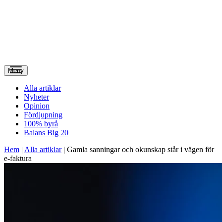
Meny
Alla artiklar
Nyheter
Opinion
Fördjupning
100% byrå
Balans Big 20
Hem
|
Alla artiklar
|
Gamla sanningar och okunskap står i vägen för
e-faktura