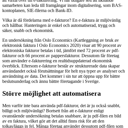
att växla över till e-fakturering. Vi har tidigare sett att liknande
samarbeten kan leda till framgångar inom digitalisering, som BAS-
kontoplanen, SIE-filerna och Bank-ID.
Vilka är då fördelarna med e-fakturor? En e-faktura är miljövänlig
och hållbar. Hanteringen är enkel och automatiserad, trygg och
säker, snabb och ekonomisk.
En undersökning från Oslo Economics (Kartleggning av bruk av
elektronisk faktura l Oslo Economics 2020) visar att 90 procent av
elektroniska fakturor betalas i tid, jämfört med 72 procent av pdf-
fakturor och 66 procent av pappersfakturor. Dessutom får företag
som använder e-fakturering en realtidsuppdaterad ekonomisk
överblick. Eftersom e-fakturor består av strukturerade data skapar
användandet också förutsättningar för helt nya typer av analyser och
användning av data. Det kommer i sin tur att öppna upp för bättre
beslutsunderlag och ännu bättre företagande i Sverige.
Större möjlighet att automatisera
Men varför inte bara använda pdf-fakturor, det är ju också snabbt,
billigt och miljövänligt? Bortsett från att e-fakturor enligt
ovanstående undersökning betalas snabbare, är ju pdf-filen en bild
av en faktura, vilket gör att det alltid finns risk för att den
tolkas/läggs in fel. Många företag använder dessutom pdf-filen som