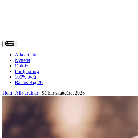
Meny
Alla artiklar
Nyheter
Opinion
Fördjupning
100% byrå
Balans Big 20
Hem
|
Alla artiklar
|
Så blir skatteåret 2026