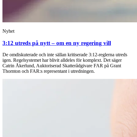
Nyhet
3:12 utreds på nytt – om en ny regering vill
De omdiskuterade och inte sällan kritiserade 3:12-reglerna utreds
igen. Regelsystemet har blivit alldeles för komplext. Det säger
Catrin Åkerlund, Auktoriserad Skatterådgivare FAR på Grant
Thornton och FAR:s representant i utredningen.