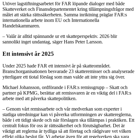
Utöver lagstiftningsarbetet för FAR löpande dialoger med både
Skatteverket och Finansdepartementet kring tillämpningsfrågor med
målet att stärka rättssäkerheten. Samma inriktning präglar FAR:s
internationella arbete inom EU och Internationella
Handelskammaren.
– Valår är alltid spännande ur ett skatteperspektiv. 2026 blir
sannolikt inget undantag, säger Hans Peter Larsson.
Ett intensivt år 2025
Under 2025 hade FAR ett intensivt år på skatteområdet.
Branschorganisationen besvarade 23 skatteremisser och analyserade
ytterligare ett tiotal förslag som man valde att inte yttra sig över.
Michael Johansson, ordförande i FAR:s remissgrupp – Skatt och
partner på KPMG, berättar att remissvaren är en viktig del i FAR:s
arbete med att påverka skattepolitiken.
– Genom vårt remissarbete och vår medverkan som experter i
statliga utredningar kan vi påverka utformningen av skattereglerna,
både i ett tidigt skede och när förslagen ska tillämpas i praktiken. Ett
centralt fokus för oss är rättssäkerhet och förutsägbarhet. Det är
viktigt att reglerna är tydliga så att företag och rådgivare vet vilken
effekt olika beslut får. Vi arbetar även för att regelverken ska vara