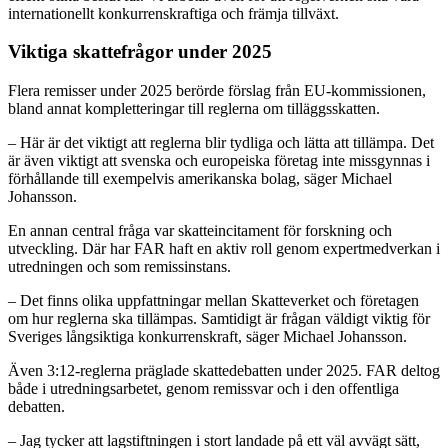
internationellt konkurrenskraftiga och främja tillväxt.
Viktiga skattefrågor under 2025
Flera remisser under 2025 berörde förslag från EU-kommissionen,
bland annat kompletteringar till reglerna om tilläggsskatten.
– Här är det viktigt att reglerna blir tydliga och lätta att tillämpa. Det
är även viktigt att svenska och europeiska företag inte missgynnas i
förhållande till exempelvis amerikanska bolag, säger Michael
Johansson.
En annan central fråga var skatteincitament för forskning och
utveckling. Där har FAR haft en aktiv roll genom expertmedverkan i
utredningen och som remissinstans.
– Det finns olika uppfattningar mellan Skatteverket och företagen
om hur reglerna ska tillämpas. Samtidigt är frågan väldigt viktig för
Sveriges långsiktiga konkurrenskraft, säger Michael Johansson.
Även 3:12-reglerna präglade skattedebatten under 2025. FAR deltog
både i utredningsarbetet, genom remissvar och i den offentliga
debatten.
– Jag tycker att lagstiftningen i stort landade på ett väl avvägt sätt,