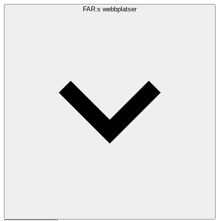
FAR:s webbplatser
Sökfråga
Sök