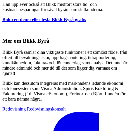
Han upplever också att Blikk medfört stora tid- och
kostnadsbesparingar för såväl byrån som slutkunderna.
Boka en demo eller testa Blikk Byrå gratis
Mer om Blikk Byrå
Blikk Byrå samlar dina viktigaste funktioner i ett sömlöst flöde, från
offert till bevakningslistor, uppdragshantering, tidrapportering,
kundkännedom, faktura- och löneunderlag samt analys. Det innebär
mindre admintid och mer tid till det som ligger dig varmast om
hjärtat!
Blikk kan dessutom integreras med marknadens ledande ekonomi-
och lönesystem som Visma Administration, Spiris Bokföring &
Fakturering (f.d. Visma eEkonomi), Fortnox och Björn Lundén för
att bara nämna några.
Redovisning
Redovisningskonsult