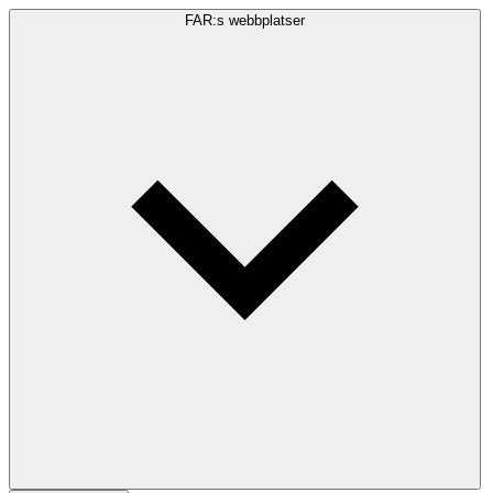
FAR:s webbplatser
Sökfråga
Sök