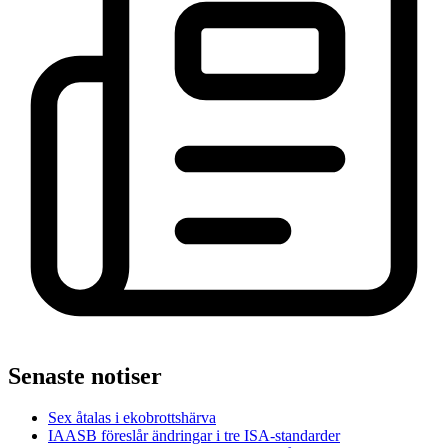
Senaste notiser
Sex åtalas i ekobrottshärva
IAASB föreslår ändringar i tre ISA-standarder