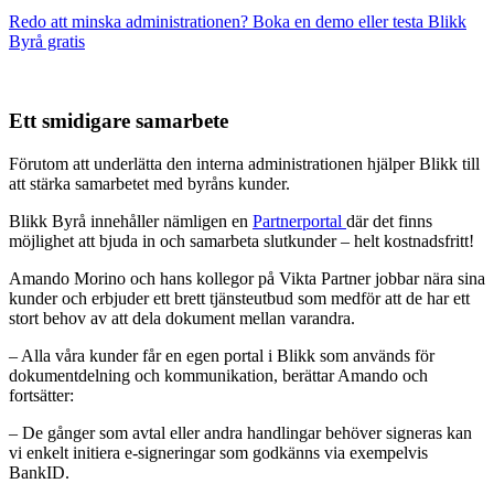
Redo att minska administrationen? Boka en demo eller testa Blikk
Byrå gratis
Ett smidigare samarbete
Förutom att underlätta den interna administrationen hjälper Blikk till
att stärka samarbetet med byråns kunder.
Blikk Byrå innehåller nämligen en
Partnerportal
där det finns
möjlighet att bjuda in och samarbeta slutkunder – helt kostnadsfritt!
Amando Morino och hans kollegor på Vikta Partner jobbar nära sina
kunder och erbjuder ett brett tjänsteutbud som medför att de har ett
stort behov av att dela dokument mellan varandra.
– Alla våra kunder får en egen portal i Blikk som används för
dokumentdelning och kommunikation, berättar Amando och
fortsätter:
– De gånger som avtal eller andra handlingar behöver signeras kan
vi enkelt initiera e-signeringar som godkänns via exempelvis
BankID.