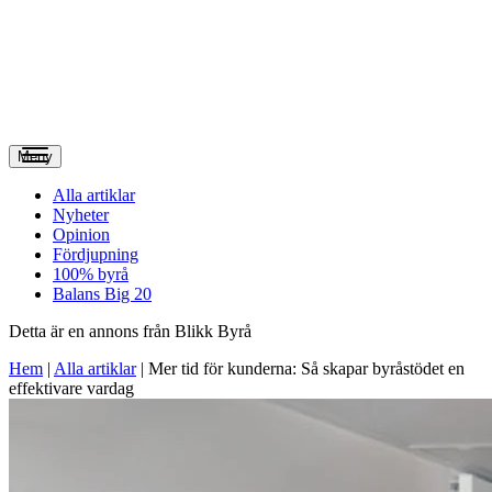
Meny
Alla artiklar
Nyheter
Opinion
Fördjupning
100% byrå
Balans Big 20
Detta är en annons från Blikk Byrå
Hem
|
Alla artiklar
|
Mer tid för kunderna: Så skapar byråstödet en
effektivare vardag