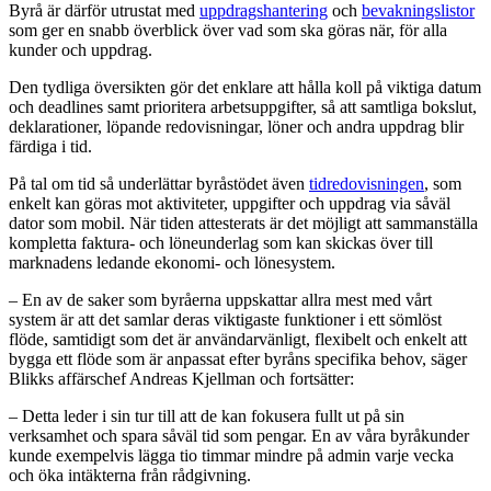
Byrå är därför utrustat med
uppdragshantering
och
bevakningslistor
som ger en snabb överblick över vad som ska göras när, för alla
kunder och uppdrag.
Den tydliga översikten gör det enklare att hålla koll på viktiga datum
och deadlines samt prioritera arbetsuppgifter, så att samtliga bokslut,
deklarationer, löpande redovisningar, löner och andra uppdrag blir
färdiga i tid.
På tal om tid så underlättar byråstödet även
tidredovisningen
, som
enkelt kan göras mot aktiviteter, uppgifter och uppdrag via såväl
dator som mobil. När tiden attesterats är det möjligt att sammanställa
kompletta faktura- och löneunderlag som kan skickas över till
marknadens ledande ekonomi- och lönesystem.
– En av de saker som byråerna uppskattar allra mest med vårt
system är att det samlar deras viktigaste funktioner i ett sömlöst
flöde, samtidigt som det är användarvänligt, flexibelt och enkelt att
bygga ett flöde som är anpassat efter byråns specifika behov, säger
Blikks affärschef Andreas Kjellman och fortsätter:
– Detta leder i sin tur till att de kan fokusera fullt ut på sin
verksamhet och spara såväl tid som pengar. En av våra byråkunder
kunde exempelvis lägga tio timmar mindre på admin varje vecka
och öka intäkterna från rådgivning.