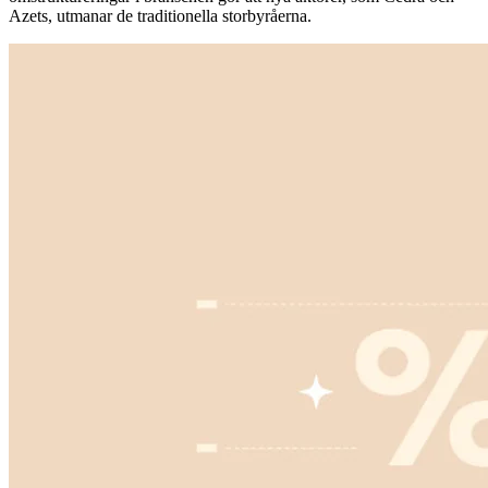
Azets, utmanar de traditionella storbyråerna.