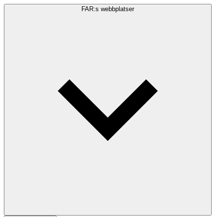
FAR:s webbplatser
Sökfråga
Sök