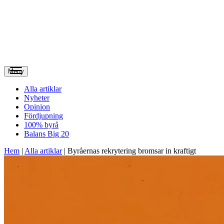
Meny
Alla artiklar
Nyheter
Opinion
Fördjupning
100% byrå
Balans Big 20
Hem
|
Alla artiklar
|
Byråernas rekrytering bromsar in kraftigt