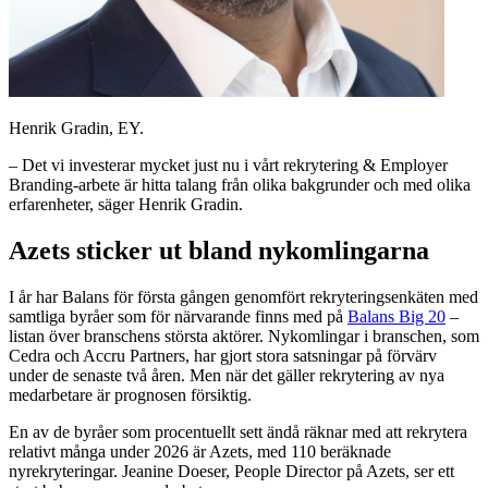
Henrik Gradin, EY.
– Det vi investerar mycket just nu i vårt rekrytering & Employer
Branding-arbete är hitta talang från olika bakgrunder och med olika
erfarenheter, säger Henrik Gradin.
Azets sticker ut bland nykomlingarna
I år har Balans för första gången genomfört rekryteringsenkäten med
samtliga byråer som för närvarande finns med på
Balans Big 20
–
listan över branschens största aktörer. Nykomlingar i branschen, som
Cedra och Accru Partners, har gjort stora satsningar på förvärv
under de senaste två åren. Men när det gäller rekrytering av nya
medarbetare är prognosen försiktig.
En av de byråer som procentuellt sett ändå räknar med att rekrytera
relativt många under 2026 är Azets, med 110 beräknade
nyrekryteringar. Jeanine Doeser, People Director på Azets, ser ett