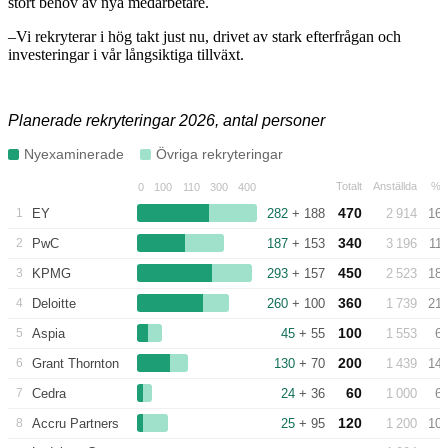
stort behov av nya medarbetare.
–Vi rekryterar i hög takt just nu, drivet av stark efterfrågan och
investeringar i vår långsiktiga tillväxt.
Planerade rekryteringar 2026, antal personer
Nyexaminerade
Övriga rekryteringar
Totalt
Anställda
% 
0
100
110
300
400
470
1
EY
282
+ 188
2 914
16
340
2
PwC
187
+ 153
3 196
11
450
3
KPMG
293
+ 157
2 523
18
360
4
Deloitte
260
+ 100
1 739
21
100
5
Aspia
45
+ 55
1 553
6
200
6
Grant Thornton
130
+ 70
1 439
14
60
7
Cedra
24
+ 36
1 000
6
120
8
Accru Partners
25
+ 95
1 200
10