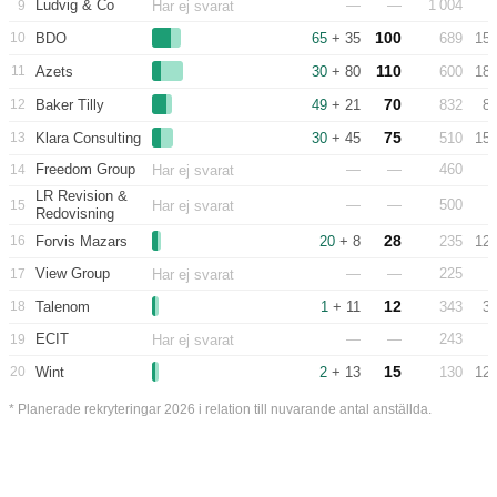
Ludvig & Co
—
—
1 004
9
Har ej svarat
100
10
BDO
65
+ 35
689
15
110
11
Azets
30
+ 80
600
18
70
12
Baker Tilly
49
+ 21
832
8
75
13
Klara Consulting
30
+ 45
510
15
Freedom Group
—
—
460
14
Har ej svarat
LR Revision &
—
—
500
15
Har ej svarat
Redovisning
28
16
Forvis Mazars
20
+ 8
235
12
View Group
—
—
225
17
Har ej svarat
12
18
Talenom
1
+ 11
343
3
ECIT
—
—
243
19
Har ej svarat
15
20
Wint
2
+ 13
130
12
* Planerade rekryteringar 2026 i relation till nuvarande antal anställda.