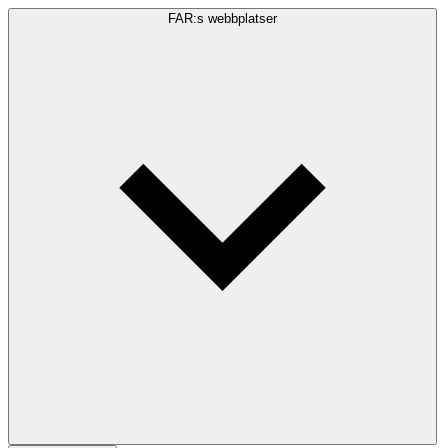
FAR:s webbplatser
Sökfråga
Sök