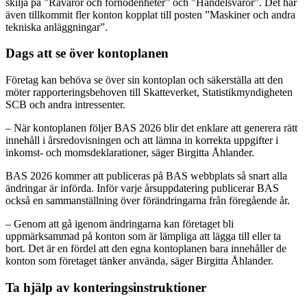
skilja på ”Råvaror och förnödenheter” och ”Handelsvaror”. Det har
även tillkommit fler konton kopplat till posten ”Maskiner och andra
tekniska anläggningar”.
Dags att se över kontoplanen
Företag kan behöva se över sin kontoplan och säkerställa att den
möter rapporteringsbehoven till Skatteverket, Statistikmyndigheten
SCB och andra intressenter.
– När kontoplanen följer BAS 2026 blir det enklare att generera rätt
innehåll i årsredovisningen och att lämna in korrekta uppgifter i
inkomst- och momsdeklarationer, säger Birgitta Åhlander.
BAS 2026 kommer att publiceras på BAS webbplats så snart alla
ändringar är införda. Inför varje årsuppdatering publicerar BAS
också en sammanställning över förändringarna från föregående år.
– Genom att gå igenom ändringarna kan företaget bli
uppmärksammad på konton som är lämpliga att lägga till eller ta
bort. Det är en fördel att den egna kontoplanen bara innehåller de
konton som företaget tänker använda, säger Birgitta Åhlander.
Ta hjälp av konteringsinstruktioner