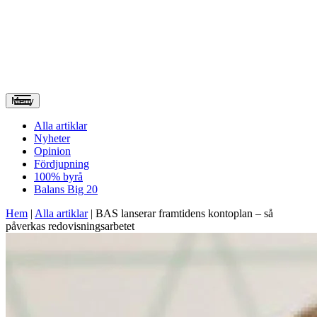
Meny
Alla artiklar
Nyheter
Opinion
Fördjupning
100% byrå
Balans Big 20
Hem
|
Alla artiklar
|
BAS lanserar framtidens kontoplan – så
påverkas redovisningsarbetet