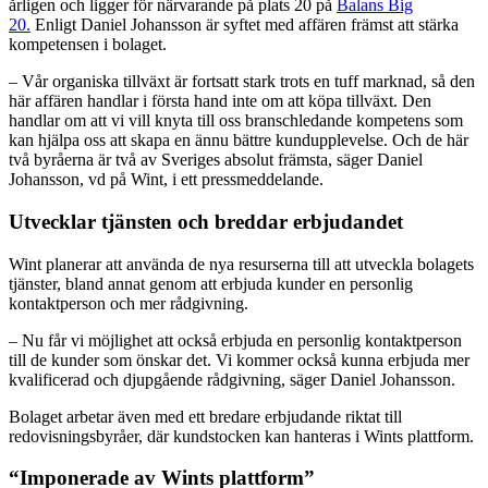
årligen och ligger för närvarande på plats 20 på
Balans Big
20.
Enligt Daniel Johansson är syftet med affären främst att stärka
kompetensen i bolaget.
– Vår organiska tillväxt är fortsatt stark trots en tuff marknad, så den
här affären handlar i första hand inte om att köpa tillväxt. Den
handlar om att vi vill knyta till oss branschledande kompetens som
kan hjälpa oss att skapa en ännu bättre kundupplevelse. Och de här
två byråerna är två av Sveriges absolut främsta, säger Daniel
Johansson, vd på Wint, i ett pressmeddelande.
Utvecklar tjänsten och breddar erbjudandet
Wint planerar att använda de nya resurserna till att utveckla bolagets
tjänster, bland annat genom att erbjuda kunder en personlig
kontaktperson och mer rådgivning.
– Nu får vi möjlighet att också erbjuda en personlig kontaktperson
till de kunder som önskar det. Vi kommer också kunna erbjuda mer
kvalificerad och djupgående rådgivning, säger Daniel Johansson.
Bolaget arbetar även med ett bredare erbjudande riktat till
redovisningsbyråer, där kundstocken kan hanteras i Wints plattform.
“Imponerade av Wints plattform”