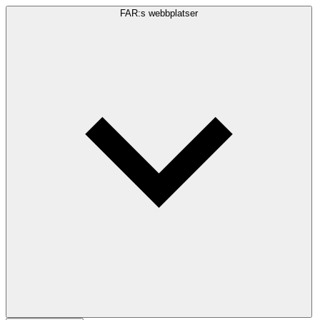
FAR:s webbplatser
Sökfråga
Sök