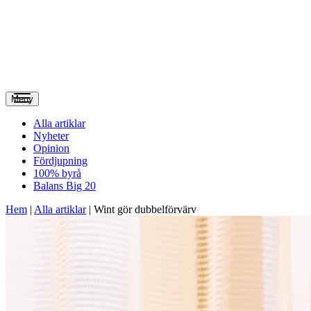
Meny
Alla artiklar
Nyheter
Opinion
Fördjupning
100% byrå
Balans Big 20
Hem
|
Alla artiklar
|
Wint gör dubbelförvärv