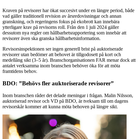
Kraven på revisorer har ökat succesivt under en längre period, både
vad gäller traditionell revision av årsredovisningar och annan
granskning, och regeringens fokus på ekobrott kan innebära
ytterligare krav på revisorns roll. Från den 1 juli 2024 gäller
dessutom nya regler om hållbarhetsrapportering som innebär att
revisorer även ska granska hållbarhetsinformation.
Revisorsinspektionen ser ingen generell brist på auktoriserade
revisorer utan bedömer att behovet är tillgodosett på kort och
medellång sikt (3–5 år). Branschorganisationen FAR menar dock att
antalet verksamma inom branschen behöver öka för att möta
framtidens behov.
BDO: ”Behövs fler auktoriserade revisorer”
Inom branschen råder det delade meningar i frågan. Malin Nilsson,
auktoriserad revisor och VD på BDO, är tveksam till om dagens
revisorskår kommer att kunna möta behoven på längre sikt.