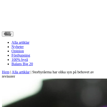
Meny
Alla artiklar
Nyheter
Opinion
Fördjupning
100% byrå
Balans Big 20
Hem
|
Alla artiklar
|
Storbyråerna har olika syn på behovet av
revisorer