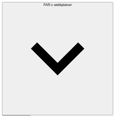
FAR:s webbplatser
Sökfråga
Sök