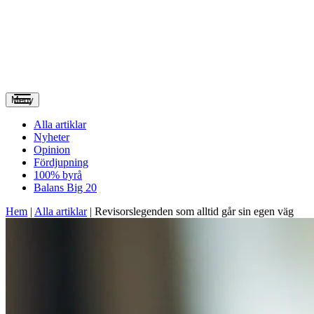
Meny
Alla artiklar
Nyheter
Opinion
Fördjupning
100% byrå
Balans Big 20
Hem
|
Alla artiklar
|
Revisorslegenden som alltid går sin egen väg