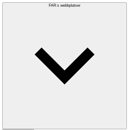
FAR:s webbplatser
Sökfråga
Sök