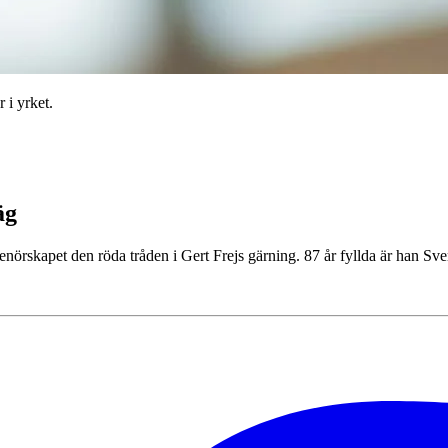
 i yrket.
äg
örskapet den röda tråden i Gert Frejs gärning. 87 år fyllda är han Sve