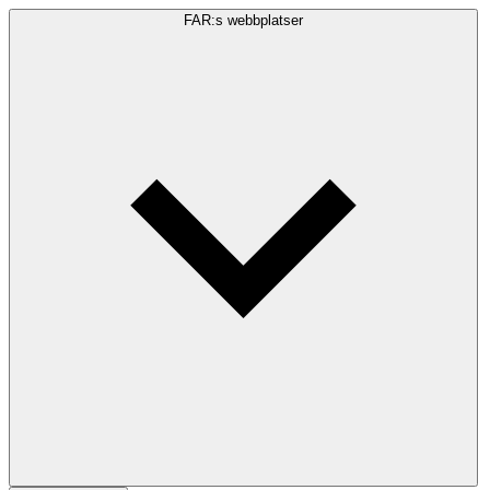
FAR:s webbplatser
Sökfråga
Sök