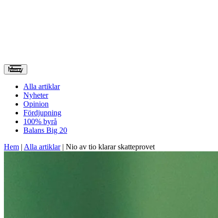
Meny
Alla artiklar
Nyheter
Opinion
Fördjupning
100% byrå
Balans Big 20
Hem
|
Alla artiklar
|
Nio av tio klarar skatteprovet