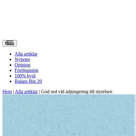
Meny
Alla artiklar
Nyheter
Opinion
Fördjupning
100% byrå
Balans Big 20
Hem
|
Alla artiklar
|
God sed vid adjungering till styrelsen