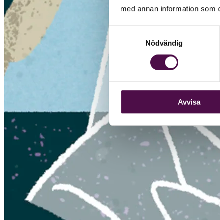
med annan information som du 
Samtyckesval
Nödvändig
Avvisa