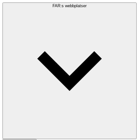
FAR:s webbplatser
Sökfråga
Sök