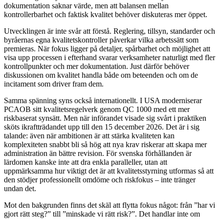
dokumentation saknar värde, men att balansen mellan
kontrollerbarhet och faktisk kvalitet behöver diskuteras mer öppet.
Utvecklingen är inte svår att förstå. Reglering, tillsyn, standarder och
byråernas egna kvalitetskontroller påverkar vilka arbetssätt som
premieras. När fokus ligger på detaljer, spårbarhet och möjlighet att
visa upp processen i efterhand svarar verksamheter naturligt med fler
kontrollpunkter och mer dokumentation. Just därför behöver
diskussionen om kvalitet handla både om beteenden och om de
incitament som driver fram dem.
Samma spänning syns också internationellt. I USA moderniserar
PCAOB sitt kvalitetsregelverk genom QC 1000 med ett mer
riskbaserat synsätt. Men när införandet visade sig svårt i praktiken
sköts ikraftträdandet upp till den 15 december 2026. Det är i sig
talande: även när ambitionen är att stärka kvaliteten kan
komplexiteten snabbt bli så hög att nya krav riskerar att skapa mer
administration än bättre revision. För svenska förhållanden är
lärdomen kanske inte att dra enkla paralleller, utan att
uppmärksamma hur viktigt det är att kvalitetsstyrning utformas så att
den stödjer professionellt omdöme och riskfokus – inte tränger
undan det.
Mot den bakgrunden finns det skäl att flytta fokus något: från ”har vi
gjort rätt steg?” till ”minskade vi rätt risk?”. Det handlar inte om