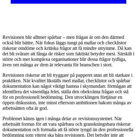
R
evisionen blir alltmer spårbar – men frågan är om den därmed
också blir bättre. När fokus läggs tungt på mallar och checklistor
riskerar omdöme och kritiska frågor att få mindre utrymme. Då kan
det bli svårare att fånga de risker som faktiskt betyder mest. Särskilt i
större och mer komplexa organisationer blir dessa frågor tydliga,
även om många av dem är relevanta för branschen i stort.
Revisionen riskerar att bli tryggare på papperet utan att bli starkare i
praktiken. När kvalitet likställs med mallar, checklistor och spårbar
dokumentation kan något viktigt hamna i skymundan: förmågan att
identifiera det väsentliga felet, ställa den obekväma frågan och stå
för en professionell bedömning. Den utvecklingen förtjänar en
öppen diskussion, inte minst eftersom ambitionen bakom många av
arbetssätten ofta är god.
Problemet känns igen i många delar av revisionssystemet. När
arbetssätt formas för att vara spårbara och granskningsbara riskerar
dokumentation och formalia att få större tyngd än den professionella
bedömning som ytterst ska bära revisionen. Det betyder inte att