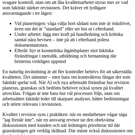
svagare kontroll, utan om att låta kvalitetsarbetet styras mer av vad
som faktiskt stärker revisionen. Det kräver ett tydligare
ansvarstagande i tre lägen:
Vid planeringen: våga välja bort sådant som inte är riskdrivet,
även om det är ”standard” eller ser bra ut i efterhand.
Under arbetet: lägg mer kraft på handledning och kritiska
samtal nära bevisen – inte på att i efterhand polera
dokumentationen.
Efteråt: byt ut kosmetiska åtgärdsplaner mot faktiska
förändringar i metodik, utbildning och bemanning där
bristerna verkligen uppstod
En naturlig invändning är att fler kontroller behövs för att säkerställa
kvaliteten. Det stämmer – men bara om kontrollerna fångar det som
faktiskt spelar roll. När AI och nya arbetssätt förändrar hur revision
planeras, granskas och bedöms behöver också synen på kvalitet
utvecklas. Frågan är inte bara hur väl processen följs, utan om
arbetssätten faktiskt leder till skarpare analyser, bättre bedömningar
och större relevans i revisionen.
Kvalitet i revision syns i praktiken: när en medarbetare vågar säga
”jag förstår inte”, när en ansvarig revisor tar den obekväma
diskussionen med kunden och när ledningen prioriterar tid där
granskningen gör verklig skillnad. Där måste också diskussionen om