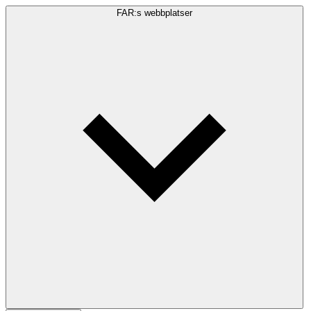
FAR:s webbplatser
Sökfråga
Sök