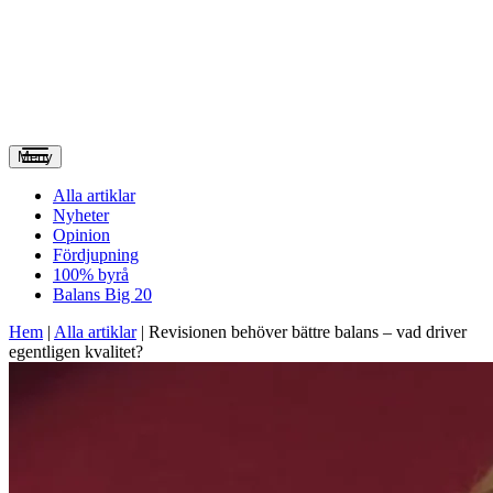
Meny
Alla artiklar
Nyheter
Opinion
Fördjupning
100% byrå
Balans Big 20
Hem
|
Alla artiklar
|
Revisionen behöver bättre balans – vad driver
egentligen kvalitet?